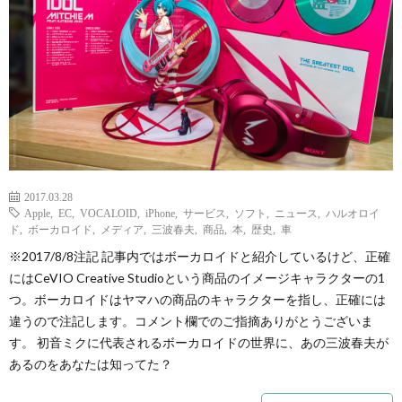
2017.03.28
Apple
,
EC
,
VOCALOID
,
iPhone
,
サービス
,
ソフト
,
ニュース
,
ハルオロイ
ド
,
ボーカロイド
,
メディア
,
三波春夫
,
商品
,
本
,
歴史
,
車
※2017/8/8注記 記事内ではボーカロイドと紹介しているけど、正確
にはCeVIO Creative Studioという商品のイメージキャラクターの1
つ。ボーカロイドはヤマハの商品のキャラクターを指し、正確には
違うので注記します。コメント欄でのご指摘ありがとうございま
す。 初音ミクに代表されるボーカロイドの世界に、あの三波春夫が
あるのをあなたは知ってた？