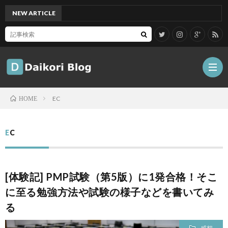
NEW ARTICLE
[M
EC
HOME
雑
EC
記
Tips
[体験記] PMP試験（第5版）に1発合格！そこ
ガ
に至る勉強方法や試験の様子などを書いてみ
る
ジ
グ