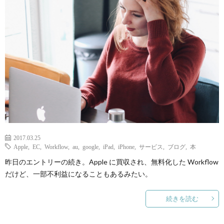
2017.03.25
Apple
,
EC
,
Workflow
,
au
,
google
,
iPad
,
iPhone
,
サービス
,
ブログ
,
本
昨日のエントリーの続き。Apple に買収され、無料化した Workflow
だけど、一部不利益になることもあるみたい。
続きを読む