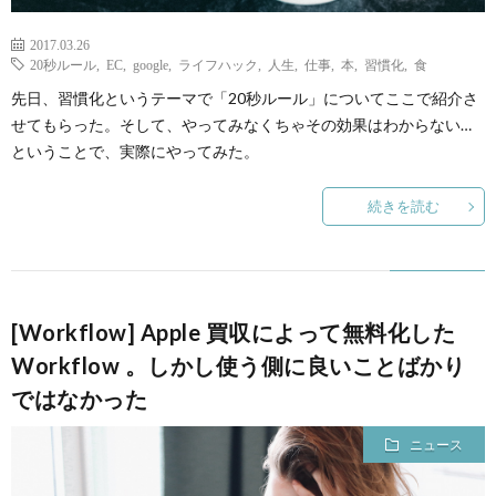
2017.03.26
20秒ルール
,
EC
,
google
,
ライフハック
,
人生
,
仕事
,
本
,
習慣化
,
食
先日、習慣化というテーマで「20秒ルール」についてここで紹介さ
せてもらった。そして、やってみなくちゃその効果はわからない…
ということで、実際にやってみた。
続きを読む
[Workflow] Apple 買収によって無料化した
Workflow 。しかし使う側に良いことばかり
ではなかった
ニュース