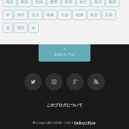
商品
家族
技術
携帯
料理
旅行
旭川
映画
本
海外
生活
画像
社会
結婚
観光
言葉
車
電話
食
Back to Top
このブログについて
© Copyright 2008 - 2021
Daikori Blog
.