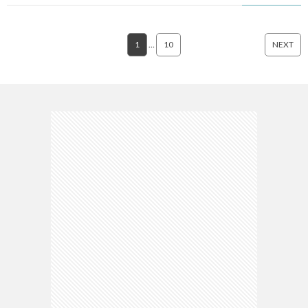
1
…
10
NEXT