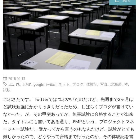
感想
ェ
ル
旅
ッ
メ
行・
こ
ト
散
の
歩
ブ
ロ
2018.02.15
EC
,
PC
,
PMP
,
google
,
twitter
,
ネット
,
ブログ
,
体験記
,
写真
,
北海道
,
本
,
グ
試験
ごぶさたです。Twitterではつぶやいたのだけど、先週まで2ヶ月ほ
に
ど試験勉強にかかりっきりだったため、しばらくブログが書けてい
なかった。が、その甲斐あってか、無事試験に合格することが出来
つ
た。タイトルにも書いてある通り、PMPという、プロジェクトマネ
ージャー試験だ。 受かってから言うのもなんだけど、試験がとても
難しかったので、どうやって合格まで行ったのか、その体験記を書
い