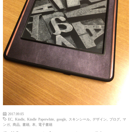
2017.09.05
EC
,
Kindle
,
Kindle Paperwhite
,
google
,
スキンシール
,
デザイン
,
ブログ
,
マ
ンガ
,
商品
,
書籍
,
本
,
電子書籍