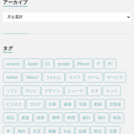
アーカイブ
タグ
amazon
Apple
EC
google
iPhone
IT
PC
twitter
Yahoo!
うかたん
カメラ
ゲーム
サービス
ソフト
テレビ
デザイン
ニュース
ネタ
ネット
ビジネス
ブログ
仕事
健康
写真
動画
北海道
商品
家族
技術
携帯
料理
旅行
旭川
映画
本
海外
生活
画像
社会
結婚
観光
言葉