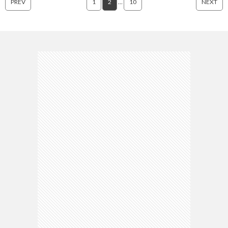
PREV
1
2
…
10
NEXT