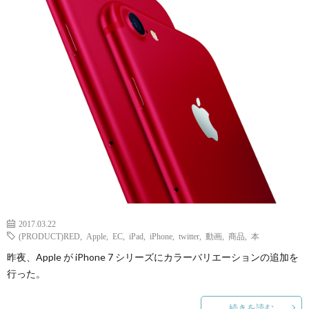
2017.03.22
(PRODUCT)RED
,
Apple
,
EC
,
iPad
,
iPhone
,
twitter
,
動画
,
商品
,
本
昨夜、Apple が iPhone 7 シリーズにカラーバリエーションの追加を
行った。
続きを読む