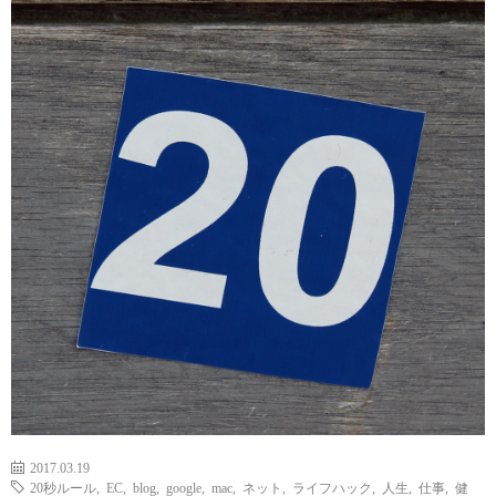
2017.03.19
20秒ルール
,
EC
,
blog
,
google
,
mac
,
ネット
,
ライフハック
,
人生
,
仕事
,
健