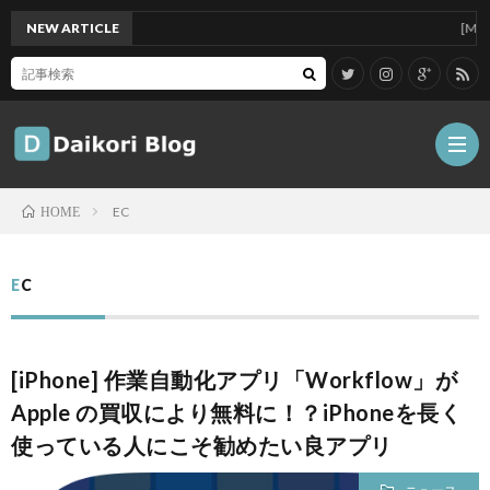
NEW ARTICLE
[Mac]Mac 
EC
HOME
雑
EC
記
Tips
[iPhone] 作業自動化アプリ「Workflow」が
ガ
Apple の買収により無料に！？iPhoneを長く
使っている人にこそ勧めたい良アプリ
ジ
グ