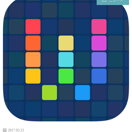
ニュース
ェ
ル
旅
ッ
メ
行・
こ
ト
散
の
歩
ブ
ロ
グ
に
つ
2017.03.23
い