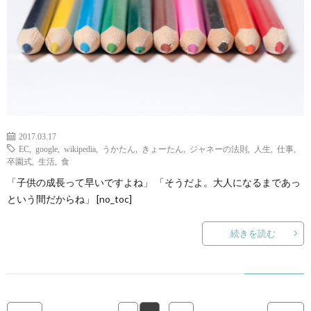
2017.03.17
EC
,
google
,
wikipedia
,
うかたん
,
きょーたん
,
ジャネーの法則
,
人生
,
仕事
,
卒園式
,
生活
,
食
「子供の成長って早いですよね」 「そうだよ。大人になるまであっ
という間だからね」 [no_toc]
続きを読む