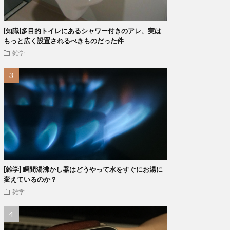
[知識]多目的トイレにあるシャワー付きのアレ、実は
もっと広く設置されるべきものだった件
雑学
[雑学] 瞬間湯沸かし器はどうやって水をすぐにお湯に
変えているのか？
雑学