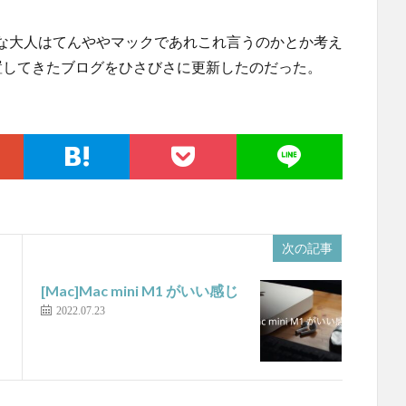
な大人はてんややマックであれこれ言うのかとか考え
置してきたブログをひさびさに更新したのだった。
次の記事
[Mac]Mac mini M1 がいい感じ
2022.07.23