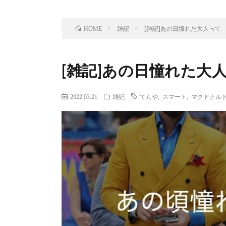
雑記
[雑記]あの日憧れた大人って
HOME
[雑記]あの日憧れた大
2022.03.21
雑記
てんや
,
スマート
,
マクドナル