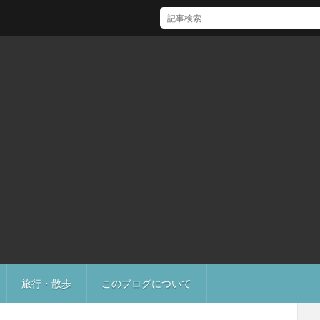
[Mac]Mac mini M1 がいい感じ
旅行・散歩
このブログについて