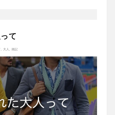
人って
ド
,
大人
,
雑記