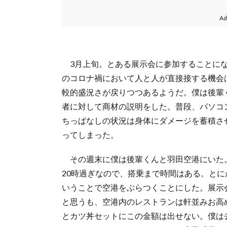
Ad
3月上旬。とある展示会に参加することに
のコロナ禍において人と人が直接接する機会
較的盛況さが戻りつつあるようだ。僕は後輩
者に対して商材の説明をした。普段、パソコ
ちっぱなしの状況は身体にダメージを蓄積さ
ってしまった。
その週末に僕は後輩くんと羽田空港にいた
20時過ぎなので、搭乗まで時間はある。と
いうことで空港をぶらつくことにした。展示
と思うも、空港内のレストランは軒並みお高めだ
とカツ丼セットにこの金額は出せない。僕は去