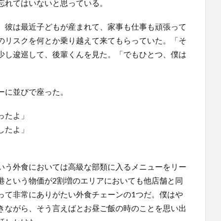
忘れてはいないと思っている。
。彼は最近子どもが産まれて、家事も仕事も頑張って
のリスクを何とか乗り越えて来てもらっていた。「そ
少し逡巡して、後輩くんを見た。「でもひとつ、僕は
ーに並びで座った。
ったよ」
したよ」
いう外食においては高級な部類に入るメニューをリー
港という物価が2割増のエリアにおいても他店舗と同
って非常にありがたい外食チェーンの1つだ。僕はや
きながら、そう言えばとお昼ご飯の時のことを思い出