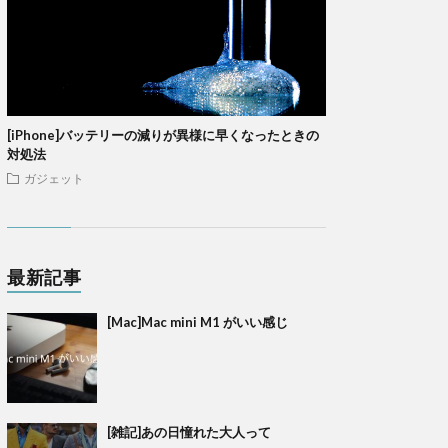
[iPhone]バッテリーの減りが異様に早くなったときの
対処法
ガジェット
最新記事
[Mac]Mac mini M1 がいい感じ
[雑記]あの日憧れた大人って