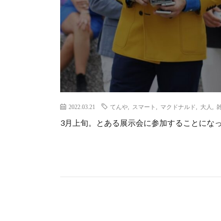
2022.03.21
てんや
,
スマート
,
マクドナルド
,
大人
,
3月上旬。とある展示会に参加することにな