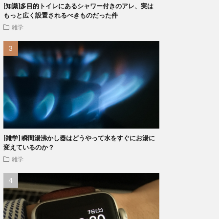
[知識]多目的トイレにあるシャワー付きのアレ、実は
もっと広く設置されるべきものだった件
雑学
[雑学] 瞬間湯沸かし器はどうやって水をすぐにお湯に
変えているのか？
雑学