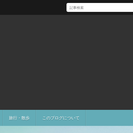
[Mac]Mac mini M1 がいい感じ
旅行・散歩
このブログについて