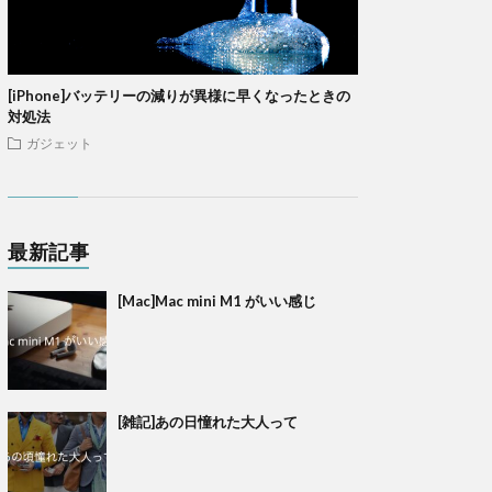
[iPhone]バッテリーの減りが異様に早くなったときの
対処法
ガジェット
最新記事
[Mac]Mac mini M1 がいい感じ
[雑記]あの日憧れた大人って