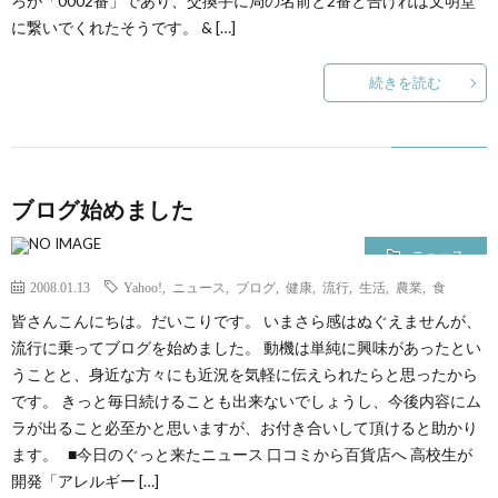
ろが「0002番」であり、交換手に局の名前と2番と告げれば文明堂
ェ
ル
旅
に繋いでくれたそうです。 & […]
ッ
メ
行・
こ
続きを読む
ト
散
の
歩
ブ
ブログ始めました
ロ
ニュース
2008.01.13
Yahoo!
,
ニュース
,
ブログ
,
健康
,
流行
,
生活
,
農業
,
食
グ
皆さんこんにちは。だいこりです。 いまさら感はぬぐえませんが、
流行に乗ってブログを始めました。 動機は単純に興味があったとい
うことと、身近な方々にも近況を気軽に伝えられたらと思ったから
に
です。 きっと毎日続けることも出来ないでしょうし、今後内容にム
ラが出ること必至かと思いますが、お付き合いして頂けると助かり
つ
ます。 ■今日のぐっと来たニュース 口コミから百貨店へ 高校生が
開発「アレルギー […]
い