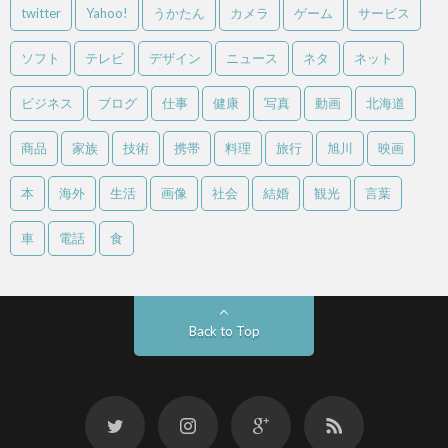
twitter
Yahoo!
うかたん
カメラ
ゲーム
サービス
ソフト
テレビ
デザイン
ニュース
ネタ
ネット
ビジネス
ブログ
仕事
健康
写真
動画
北海道
商品
家族
技術
携帯
料理
旅行
旭川
映画
本
海外
生活
画像
社会
結婚
観光
言葉
車
電話
食
Back to Top