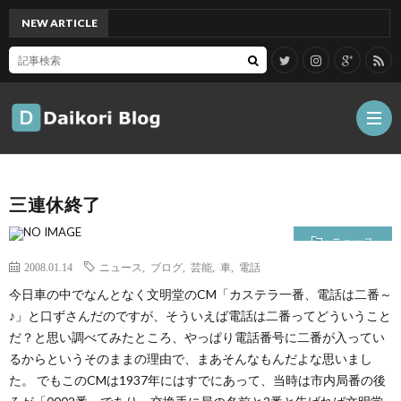
NEW ARTICLE
[Mac]
三連休終了
雑
ニュース
記
Tips
2008.01.14
ニュース
,
ブログ
,
芸能
,
車
,
電話
今日車の中でなんとなく文明堂のCM「カステラ一番、電話は二番～
ガ
♪」と口ずさんだのですが、そういえば電話は二番ってどういうこと
だ？と思い調べてみたところ、やっぱり電話番号に二番が入ってい
るからというそのままの理由で、まあそんなもんだよな思いまし
ジ
グ
た。 でもこのCMは1937年にはすでにあって、当時は市内局番の後