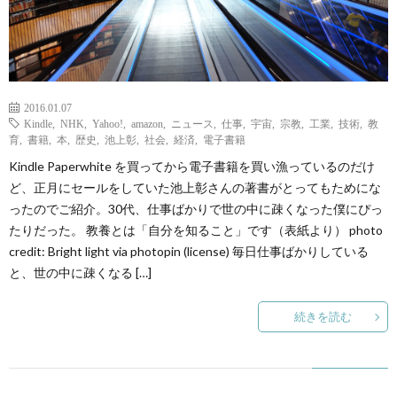
2016.01.07
Kindle
,
NHK
,
Yahoo!
,
amazon
,
ニュース
,
仕事
,
宇宙
,
宗教
,
工業
,
技術
,
教
育
,
書籍
,
本
,
歴史
,
池上彰
,
社会
,
経済
,
電子書籍
Kindle Paperwhite を買ってから電子書籍を買い漁っているのだけ
ど、正月にセールをしていた池上彰さんの著書がとってもためにな
ったのでご紹介。30代、仕事ばかりで世の中に疎くなった僕にぴっ
たりだった。 教養とは「自分を知ること」です（表紙より） photo
credit: Bright light via photopin (license) 毎日仕事ばかりしている
と、世の中に疎くなる […]
続きを読む