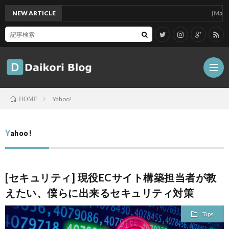
NEW ARTICLE
[Mac]Mac m
Yahoo!
HOME
雑
Yahoo!
記
Tips
[セキュリティ] 現役ECサイト構築担当者が教
ガ
えたい、僕らに出来るセキュリティ対策
ジ
グ
Tips