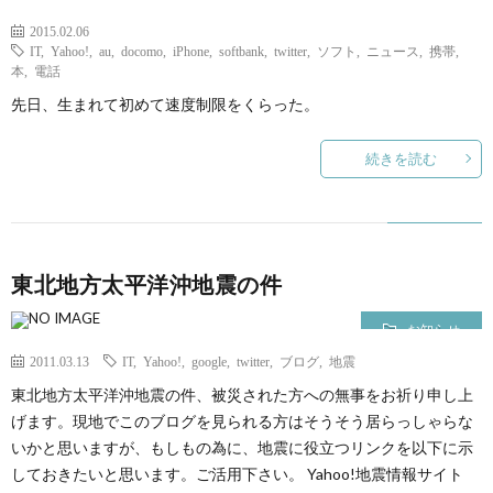
2015.02.06
IT
,
Yahoo!
,
au
,
docomo
,
iPhone
,
softbank
,
twitter
,
ソフト
,
ニュース
,
携帯
,
本
,
電話
先日、生まれて初めて速度制限をくらった。
続きを読む
東北地方太平洋沖地震の件
お知らせ
2011.03.13
IT
,
Yahoo!
,
google
,
twitter
,
ブログ
,
地震
東北地方太平洋沖地震の件、被災された方への無事をお祈り申し上
げます。現地でこのブログを見られる方はそうそう居らっしゃらな
いかと思いますが、もしもの為に、地震に役立つリンクを以下に示
しておきたいと思います。ご活用下さい。 Yahoo!地震情報サイト