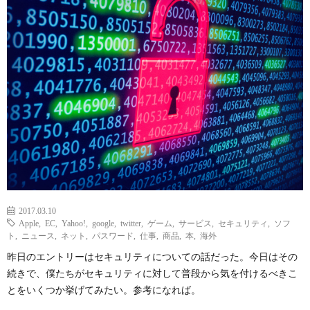
ェ
ル
旅
ッ
メ
行・
こ
ト
散
の
歩
ブ
ロ
グ
2017.03.10
Apple
,
EC
,
Yahoo!
,
google
,
twitter
,
ゲーム
,
サービス
,
セキュリティ
,
ソフ
に
ト
,
ニュース
,
ネット
,
パスワード
,
仕事
,
商品
,
本
,
海外
昨日のエントリーはセキュリティについての話だった。今日はその
つ
続きで、僕たちがセキュリティに対して普段から気を付けるべきこ
とをいくつか挙げてみたい。参考になれば。
い