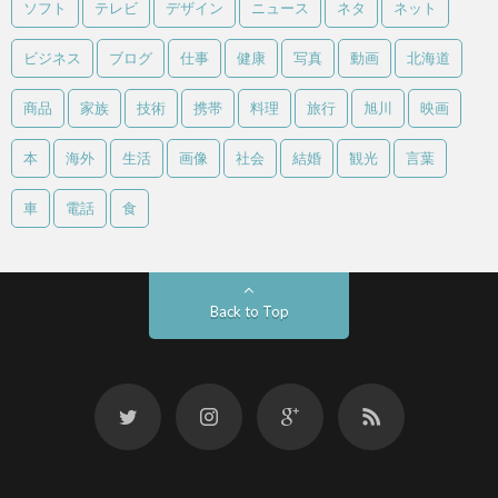
ソフト
テレビ
デザイン
ニュース
ネタ
ネット
ビジネス
ブログ
仕事
健康
写真
動画
北海道
商品
家族
技術
携帯
料理
旅行
旭川
映画
本
海外
生活
画像
社会
結婚
観光
言葉
車
電話
食
Back to Top