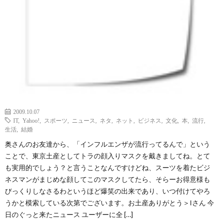
2009.10.07
IT
,
Yahoo!
,
スポーツ
,
ニュース
,
ネタ
,
ネット
,
ビジネス
,
文化
,
本
,
流行
,
生活
,
結婚
奥さんのお友達から、「インフルエンザが流行ってるんで」という
ことで、東京土産としてトラの顔入りマスクを戴きましてね。とて
も実用的でしょう？と言うことなんですけどね、スーツを着たビジ
ネスマンがまじめな顔してこのマスクしてたら、そらーお得意様も
びっくりしなさるわというほど爆笑の出来であり、いつ付けてやろ
うかと模索している次第でございます。お土産ありがとう＞Iさん 今
日のぐっと来たニュース ユーザーに全 […]