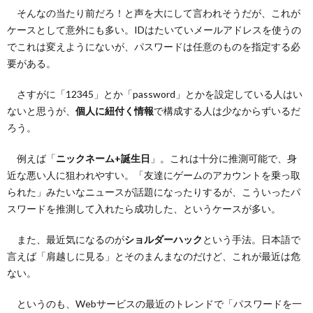
認証
そんなの当たり前だろ！と声を大にして言われそうだが、これが
は積
ケースとして意外にも多い。IDはたいていメールアドレスを使うの
極的
でこれは変えようにないが、パスワードは任意のものを指定する必
に取
り入
要がある。
れよ
う
さすがに「12345」とか「password」とかを設定している人はい
5.
ないと思うが、
個人に紐付く情報
で構成する人は少なからずいるだ
まと
ろう。
め
例えば「
ニックネーム+誕生日
」。これは十分に推測可能で、身
近な悪い人に狙われやすい。「友達にゲームのアカウントを乗っ取
られた」みたいなニュースが話題になったりするが、こういったパ
スワードを推測して入れたら成功した、というケースが多い。
また、最近気になるのが
ショルダーハック
という手法。日本語で
言えば「肩越しに見る」とそのまんまなのだけど、これが最近は危
ない。
というのも、Webサービスの最近のトレンドで「パスワードを一