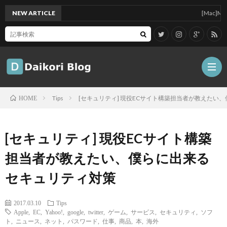
NEW ARTICLE
[Mac]Mac mini
Tips
[セキュリティ] 現役ECサイト構築担当者が教えたい
HOME
雑
[セキュリティ] 現役ECサイト構築
記
Tips
担当者が教えたい、僕らに出来る
セキュリティ対策
ガ
2017.03.10
Tips
ジ
グ
Apple
,
EC
,
Yahoo!
,
google
,
twitter
,
ゲーム
,
サービス
,
セキュリティ
,
ソフ
ト
,
ニュース
,
ネット
,
パスワード
,
仕事
,
商品
,
本
,
海外