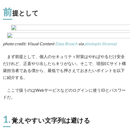
とし
前
て
提として
2.
1. 覚
えや
すい
文字
photo credit: Visual Content
Data Breach
via
photopin
(license)
列は
避け
まず前提として、個人のセキュリティ対策はやればやるだけ安全
る
だけれど、正直やり出したらキリがない。そこで、現役ECサイト構
3.
築担当者である僕から、最低でも押さえておきたいポイントを以下
2. パ
スワ
に紹介する。
ード
の使
ここで扱うのはWebサービスなどのログインに使うIDとパスワー
い回
ドだ。
しは
しな
い
1.
4.
覚えやすい文字列は避ける
3. 2
段階