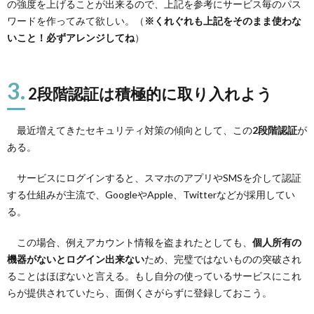
の強度を上げることが出来るので、上記を参考にサービス毎のパス
ワードを作ってみて欲しい。（
※くれぐれも上記をそのまま使わな
いこと！必ずアレンジしてね
）
3.
2段階認証は積極的に取り入れよう
最近増えてきたセキュリティ対策の傾向として、この
2段階認証
が
ある。
サービスにログインすると、スマホのアプリやSMSを介して認証
する仕組みが主流で、GoogleやApple、Twitterなどが採用してい
る。
この場合、例えアカウント情報を盗まれたとしても、
個人所有の
機器がないとログイン出来ない
ため、完璧ではないものの突破され
ることはほぼないと言える。もし自分の使っているサービスにこれ
らが提供されていたら、面倒くさがらずに登録しておこう。