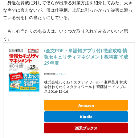
身近な脅威に対して僕らが出来る対策方法を紹介してみた。大き
な声では言えないが、僕は仕事柄、上記に引っかかって被害に遭っ
ている例を目の当たりにしている。
もし心当たりのある人は、いくつか取り入れてみるといいと思
う。
(全文PDF・単語帳アプリ付) 徹底攻略 情
報セキュリティマネジメント教科書 平成
29年度
posted with
ヨメレバ
株式会社わくわくスタディワールド 瀬戸美月,株式
会社わくわくスタディワールド 齊藤健一 インプレ
ス 2016-12-16
Amazon
Kindle
楽天ブックス