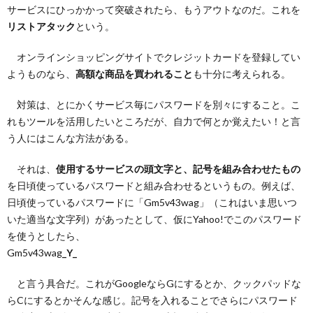
サービスにひっかかって突破されたら、もうアウトなのだ。これを
リストアタック
という。
オンラインショッピングサイトでクレジットカードを登録してい
ようものなら、
高額な商品を買われること
も十分に考えられる。
対策は、とにかくサービス毎にパスワードを別々にすること。こ
れもツールを活用したいところだが、自力で何とか覚えたい！と言
う人にはこんな方法がある。
それは、
使用するサービスの頭文字と、記号を組み合わせたもの
を日頃使っているパスワードと組み合わせるというもの。例えば、
日頃使っているパスワードに「Gm5v43wag」（これはいま思いつ
いた適当な文字列）があったとして、仮にYahoo!でこのパスワード
を使うとしたら、
Gm5v43wag
_Y_
と言う具合だ。これがGoogleならGにするとか、クックパッドな
らCにするとかそんな感じ。記号を入れることでさらにパスワード