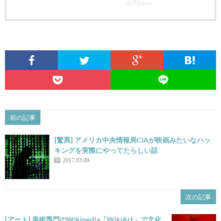
楽天kobo
前の記事
[驚異] アメリカ中央情報局CIAが映画みたいなハッ
キングを実際にやってたらしい話
2017.03.09
次の記事
[アート] 美術専門のWikipedia「WikiArt」で文化