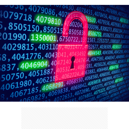
ェ
ル
旅
ッ
メ
行・
こ
ト
散
の
歩
ブ
ロ
グ
に
つ
い