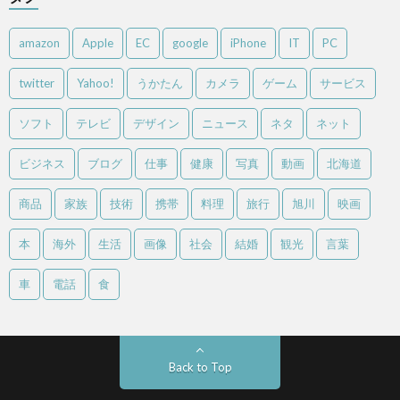
amazon
Apple
EC
google
iPhone
IT
PC
twitter
Yahoo!
うかたん
カメラ
ゲーム
サービス
ソフト
テレビ
デザイン
ニュース
ネタ
ネット
ビジネス
ブログ
仕事
健康
写真
動画
北海道
商品
家族
技術
携帯
料理
旅行
旭川
映画
本
海外
生活
画像
社会
結婚
観光
言葉
車
電話
食
Back to Top