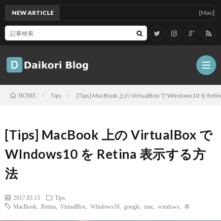
NEW ARTICLE
[Mac]Mac m
Tips
[Tips] MacBook 上の VirtualBox で WIndows10 を 
HOME
雑
[Tips] MacBook 上の VirtualBox で
記
Tips
WIndows10 を Retina 表示する方
法
ガ
2017.03.13
Tips
ジ
グ
MacBook
,
Retina
,
VirtualBox
,
WIndows10
,
google
,
mac
,
windows
,
本