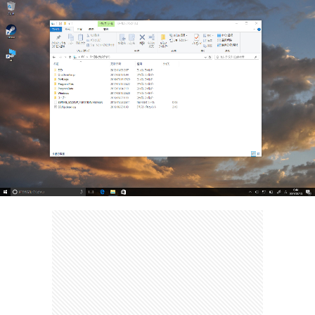
ェ
ル
旅
ッ
メ
行・
こ
ト
散
の
歩
ブ
ロ
グ
に
つ
い