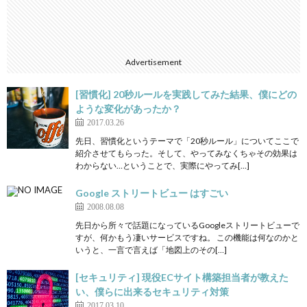
Advertisement
[習慣化] 20秒ルールを実践してみた結果、僕にどの
ような変化があったか？
2017.03.26
先日、習慣化というテーマで「20秒ルール」についてここで
紹介させてもらった。そして、やってみなくちゃその効果は
わからない…ということで、実際にやってみ[…]
Google ストリートビュー はすごい
2008.08.08
先日から所々で話題になっているGoogleストリートビューで
すが、何かもう凄いサービスですね。 この機能は何なのかと
いうと、一言で言えば「地図上のその[…]
[セキュリティ] 現役ECサイト構築担当者が教えた
い、僕らに出来るセキュリティ対策
2017.03.10