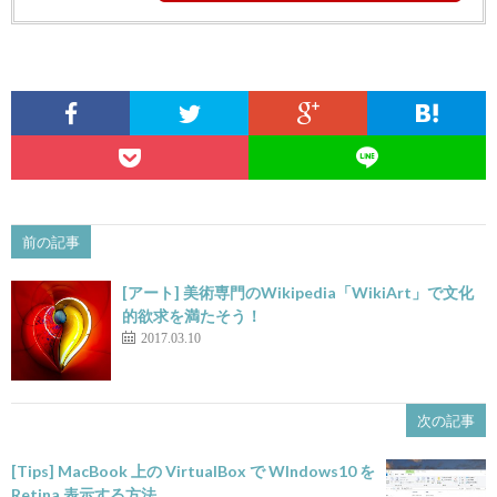
前の記事
[アート] 美術専門のWikipedia「WikiArt」で文化
的欲求を満たそう！
2017.03.10
次の記事
[Tips] MacBook 上の VirtualBox で WIndows10 を
Retina 表示する方法