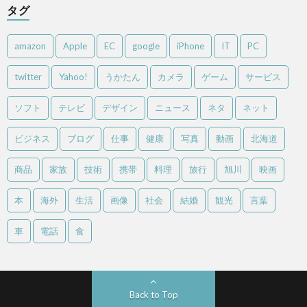
タグ
amazon
Apple
EC
google
iPhone
IT
PC
twitter
Yahoo!
うかたん
カメラ
ゲーム
サービス
ソフト
テレビ
デザイン
ニュース
ネタ
ネット
ビジネス
ブログ
仕事
健康
写真
動画
北海道
商品
家族
技術
携帯
料理
旅行
旭川
映画
本
海外
生活
画像
社会
結婚
観光
言葉
車
電話
食
Back to Top