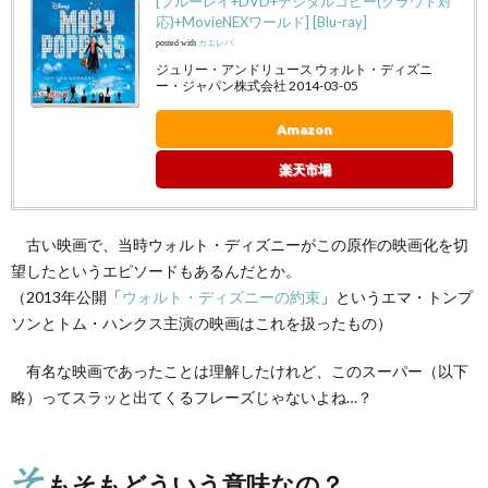
[ブルーレイ+DVD+デジタルコピー(クラウド対
深い
応)+MovieNEXワールド] [Blu-ray]
長大
posted with
カエレバ
語
ジュリー・アンドリュース ウォルト・ディズニ
ー・ジャパン株式会社 2014-03-05
Amazon
楽天市場
古い映画で、当時ウォルト・ディズニーがこの原作の映画化を切
望したというエピソードもあるんだとか。
（2013年公開「
ウォルト・ディズニーの約束
」というエマ・トンプ
ソンとトム・ハンクス主演の映画はこれを扱ったもの）
有名な映画であったことは理解したけれど、このスーパー（以下
略）ってスラッと出てくるフレーズじゃないよね…？
そ
もそもどういう意味なの？