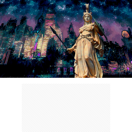
ェ
ル
旅
ッ
メ
行・
こ
ト
散
の
歩
ブ
ロ
グ
に
つ
い