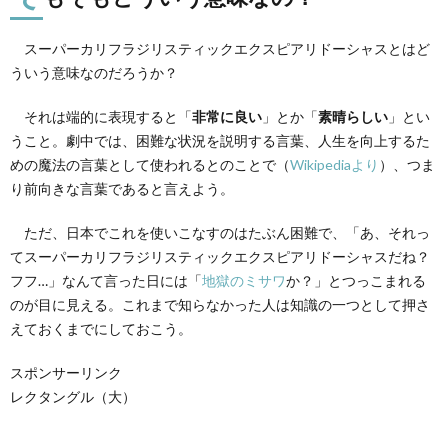
スーパーカリフラジリスティックエクスピアリドーシャスとはど
ういう意味なのだろうか？
それは端的に表現すると「
非常に良い
」とか「
素晴らしい
」とい
うこと。劇中では、困難な状況を説明する言葉、人生を向上するた
めの魔法の言葉として使われるとのことで（
Wikipediaより
）、つま
り前向きな言葉であると言えよう。
ただ、日本でこれを使いこなすのはたぶん困難で、「あ、それっ
てスーパーカリフラジリスティックエクスピアリドーシャスだね？
フフ…」なんて言った日には「
地獄のミサワ
か？」とつっこまれる
のが目に見える。これまで知らなかった人は知識の一つとして押さ
えておくまでにしておこう。
スポンサーリンク
レクタングル（大）