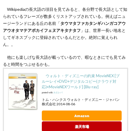
Wikipediaの長大語の項目を見てみると、各分野で長大語として知
られているフレーズが数多くリストアップされている。例えばニュ
ージーランドにある丘の名前「
タウマタファカタンギハンガコアウ
アウオタマテアポカイフェヌアキタナタフ
」は、世界一長い地名と
してギネスブックに登録されているんだとか。絶対に覚えられ
ん。。
他にも楽しげな長大語が載っているので、暇なときにでも見てみ
ると時間をつぶせるかも。
ウォルト・ディズニーの約束 MovieNEX [ブ
ルーレイ+DVD+デジタルコピー(クラウド対
応)+MovieNEXワールド] [Blu-ray]
posted with
カエレバ
トム・ハンクス ウォルト・ディズニー・ジャパン
株式会社 2014-08-06
Amazon
楽天市場