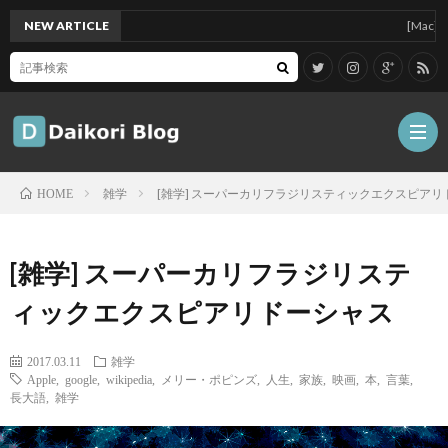
NEW ARTICLE
[Mac]Mac mi
雑学
[雑学] スーパーカリフラジリスティックエクスピアリ
HOME
雑
[雑学] スーパーカリフラジリステ
記
Tips
ィックエクスピアリドーシャス
ガ
2017.03.11
雑学
Apple
,
google
,
wikipedia
,
メリー・ポピンズ
,
人生
,
家族
,
映画
,
本
,
言葉
,
長大語
,
雑学
ジ
グ