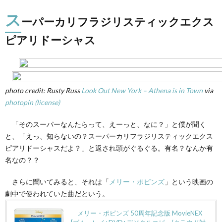
パー
ス
カリ
ーパーカリフラジリスティックエクス
フラ
ジリ
ピアリドーシャス
ステ
ィッ
クエ
クス
ピア
リド
photo credit: Rusty Russ
Look Out New York – Athena is in Town
via
ーシ
photopin
(license)
ャス
2.
「そのスーパーなんたらって、えーっと、なに？」と僕が聞く
そも
と、「えっ、知らないの？スーパーカリフラジリスティックエクス
そも
ピアリドーシャスだよ？」と返され頭がぐるぐる。有名？なんか有
どう
いう
名なの？？
意味
な
さらに聞いてみると、それは「
メリー・ポピンズ
」という映画の
の？
劇中で使われていた曲だという。
3.
知る
メリー・ポピンズ 50周年記念版 MovieNEX
と奥