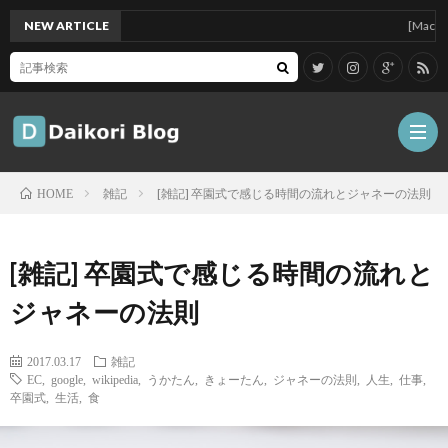
NEW ARTICLE
[Mac]Mac m
雑記
[雑記] 卒園式で感じる時間の流れとジャネーの法則
HOME
雑
[雑記] 卒園式で感じる時間の流れと
記
Tips
ジャネーの法則
ガ
2017.03.17
雑記
EC
,
google
,
wikipedia
,
うかたん
,
きょーたん
,
ジャネーの法則
,
人生
,
仕事
,
卒園式
,
生活
,
食
ジ
グ