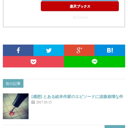
楽天ブックス
楽天kobo
前の記事
[感想] とある絵本作家のエピソードに涙腺崩壊な件
2017.03.15