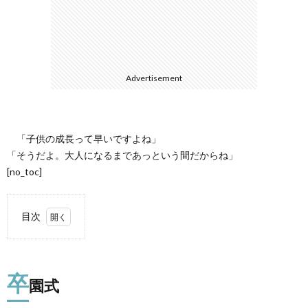
て
Advertisement
「子供の成長って早いですよね」
「そうだよ。大人になるまであっという間だからね」
[no_toc]
目次
1.
卒園
式
卒
園式
2.
ジャ