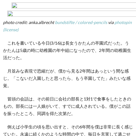
ネー
の法
則
photo credit: anka.albrecht
bundstifte / colored-pencils
via
photopin
(license)
これを書いている今日(3/16)は長女うかたんの卒園式だった。う
かたんは5歳の時に幼稚園の年中組になったので、2年間の幼稚園生
活だった。
月並みな表現で恐縮だが、僕から見る2年間はあっという間な感
じ。「こないだ入園したと思ったら、もう卒園してた」みたいな感
覚。
冒頭の会話は、その前日に会社の部長と1対1で食事をしたときの
もの。部長には一人娘がいて、すでに成人されている。僕がこの話
を振ったところ、同調を得た次第だ。
例えば小学生の頃を思い出すと、その6年間を僕は非常に長く感じ
ていた。永遠に続くかのような時間の中で、毎日を充実して過ごせ