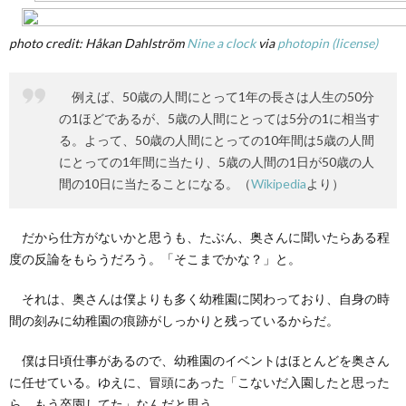
photo credit: Håkan Dahlström
Nine a clock
via
photopin
(license)
例えば、50歳の人間にとって1年の長さは人生の50分
の1ほどであるが、5歳の人間にとっては5分の1に相当す
る。よって、50歳の人間にとっての10年間は5歳の人間
にとっての1年間に当たり、5歳の人間の1日が50歳の人
間の10日に当たることになる。（
Wikipedia
より）
だから仕方がないかと思うも、たぶん、奥さんに聞いたらある程
度の反論をもらうだろう。「そこまでかな？」と。
それは、奥さんは僕よりも多く幼稚園に関わっており、自身の時
間の刻みに幼稚園の痕跡がしっかりと残っているからだ。
僕は日頃仕事があるので、幼稚園のイベントはほとんどを奥さん
に任せている。ゆえに、冒頭にあった「こないだ入園したと思った
ら、もう卒園してた」なんだと思う。