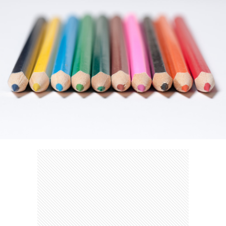
ェ
ル
旅
ッ
メ
行・
こ
ト
散
の
歩
ブ
ロ
グ
に
つ
い