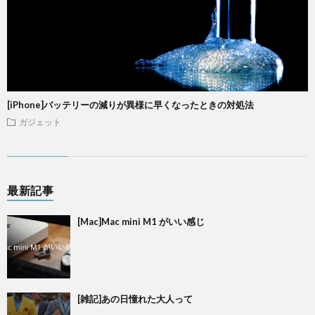
[iPhone]バッテリーの減りが異様に早くなったときの対処法
ガジェット
最新記事
[Mac]Mac mini M1 がいい感じ
[雑記]あの日憧れた大人って