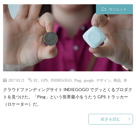
ェ
ル
旅
ガジェット
ッ
メ
行・
こ
ト
散
の
歩
ブ
ロ
2017.03.21
EC
,
GPS
,
INDIEGOGO
,
Ping
,
google
,
デザイン
,
商品
,
本
グ
クラウドファンディングサイト INDIEGOGO でグッとくるプロダク
トを見つけた。「Ping」という世界最小をうたう GPS トラッカー
に
（ロケーター）だ。
つ
続きを読む
い