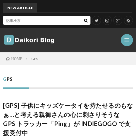
NEW ARTICLE
[Mac
GPS
HOME
雑
GPS
記
Tips
[GPS] 子供にキッズケータイを持たせるのもな
ガ
ぁ…と考える親御さんの心に刺さりそうな
GPS トラッカー「Ping」が INDIEGOGO で支
ジ
グ
援受付中