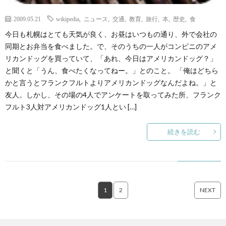
2009.05.21
wikipedia
,
ニュース
,
交通
,
教育
,
旅行
,
本
,
歴史
,
食
今日も札幌はとても天気が良く、お昼はいつもの通り、外で会社の
同期とお弁当を食べました。で、そのうちの一人がコンビニのアメ
リカンドッグを買っていて、「あれ、今日はアメリカンドッグ？」
と聞くと「うん、食べたくなってねー。」とのこと。 「俺はどちら
かと言うとフランクフルトよりアメリカンドッグなんだよね。」と
友人。しかし、その場の4人でアンケートを取ってみた所、フランク
フルト3人対アメリカンドッグ1人とい […]
続きを読む
1
2
NEXT