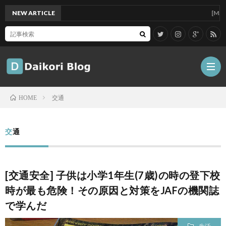
NEW ARTICLE
[Mac]Mac m
交通
HOME
雑
交通
記
Tips
[交通安全] 子供は小学1年生(7歳)の時の登下校
ガ
時が最も危険！その原因と対策をJAFの機関誌
で学んだ
ジ
グ