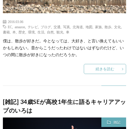
2016.03.06
EC
,
amazon
,
テレビ
,
ブログ
,
交通
,
写真
,
北海道
,
地図
,
家族
,
散歩
,
文化
,
書籍
,
本
,
歴史
,
環境
,
生活
,
自然
,
観光
,
車
僕は、散歩が好きだ。今となっては、大好き、と言い換えてもいい
かもしれない。昔からこうだったわけではないはずなのだけど、い
つの間に散歩が好きになったのだろうか。
続きを読む
[雑記] 34歳SEが高校1年生に語るキャリアアッ
プのいろは
雑記