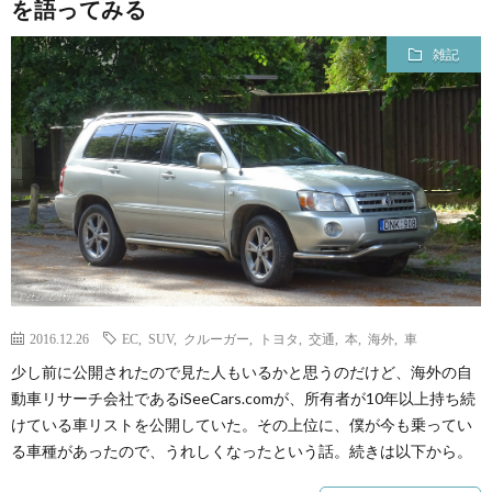
を語ってみる
雑記
2016.12.26
EC
,
SUV
,
クルーガー
,
トヨタ
,
交通
,
本
,
海外
,
車
少し前に公開されたので見た人もいるかと思うのだけど、海外の自
動車リサーチ会社であるiSeeCars.comが、所有者が10年以上持ち続
けている車リストを公開していた。その上位に、僕が今も乗ってい
る車種があったので、うれしくなったという話。続きは以下から。