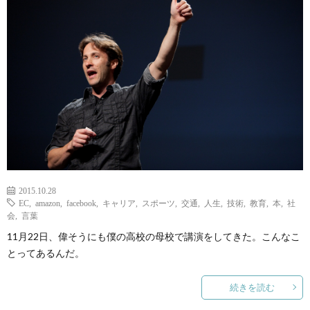
2015.10.28
EC
,
amazon
,
facebook
,
キャリア
,
スポーツ
,
交通
,
人生
,
技術
,
教育
,
本
,
社
会
,
言葉
11月22日、偉そうにも僕の高校の母校で講演をしてきた。こんなこ
とってあるんだ。
続きを読む