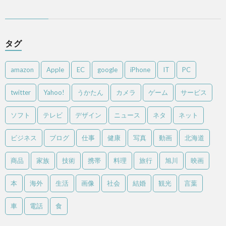
タグ
amazon
Apple
EC
google
iPhone
IT
PC
twitter
Yahoo!
うかたん
カメラ
ゲーム
サービス
ソフト
テレビ
デザイン
ニュース
ネタ
ネット
ビジネス
ブログ
仕事
健康
写真
動画
北海道
商品
家族
技術
携帯
料理
旅行
旭川
映画
本
海外
生活
画像
社会
結婚
観光
言葉
車
電話
食