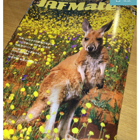
生活
ェ
ル
旅
ッ
メ
行・
こ
ト
散
の
歩
ブ
ロ
グ
に
つ
い