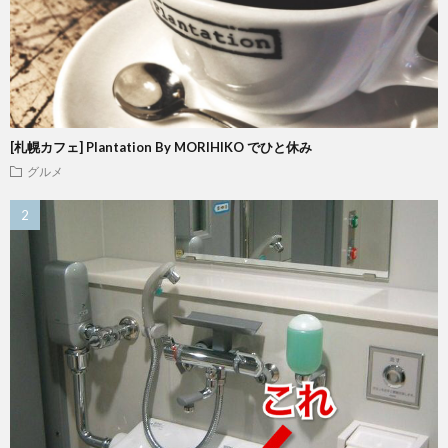
[札幌カフェ] Plantation By MORIHIKO でひと休み
グルメ