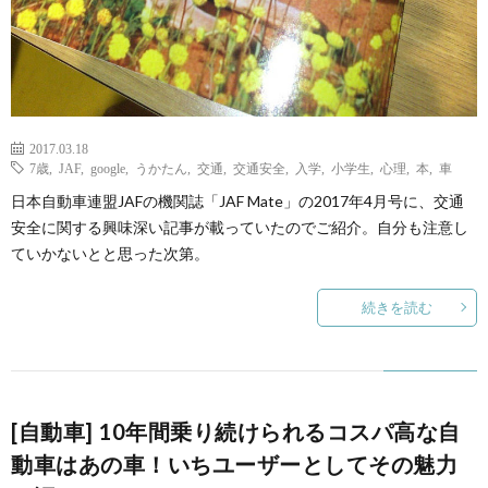
て
2017.03.18
7歳
,
JAF
,
google
,
うかたん
,
交通
,
交通安全
,
入学
,
小学生
,
心理
,
本
,
車
日本自動車連盟JAFの機関誌「JAF Mate」の2017年4月号に、交通
安全に関する興味深い記事が載っていたのでご紹介。自分も注意し
ていかないとと思った次第。
続きを読む
[自動車] 10年間乗り続けられるコスパ高な自
動車はあの車！いちユーザーとしてその魅力