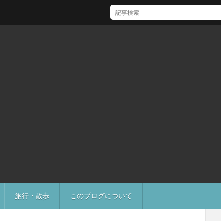
[Mac]Mac mini M1 がいい感じ
旅行・散歩
このブログについて