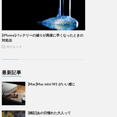
[iPhone]バッテリーの減りが異様に早くなったときの
対処法
ガジェット
最新記事
[Mac]Mac mini M1 がいい感じ
[雑記]あの日憧れた大人って