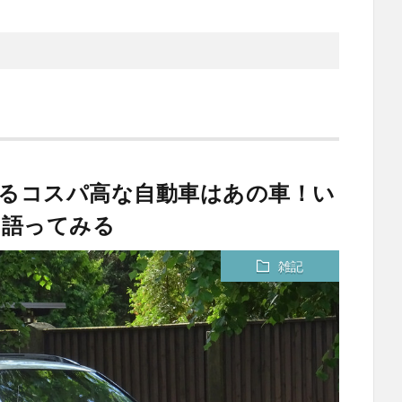
られるコスパ高な自動車はあの車！い
を語ってみる
雑記