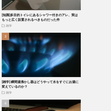
[知識]多目的トイレにあるシャワー付きのアレ、実は
もっと広く設置されるべきものだった件
雑学
[雑学] 瞬間湯沸かし器はどうやって水をすぐにお湯に
変えているのか？
雑学