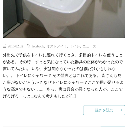
2015.02.02
facebook
,
オストメイト
,
トイレ
,
ニュース
外出先で子供をトイレに連れて行くとき、多目的トイレを使うこと
がある。その時、ずっと気になっていた器具の正体がわかったので
書いてみたい。 いや、実は知らなかったのは僕だけかもしれな
い。。 トイレにシャワー？ その器具とはこれである。 皆さんも見
た事がないだろうか？ なぜトイレにシャワー？ここで用が足せるよ
うな高さでもないし…。 あっ、実は具合が悪くなった人が、ここで
げろげろーっと…なんて考えもしたが […]
続きを読む