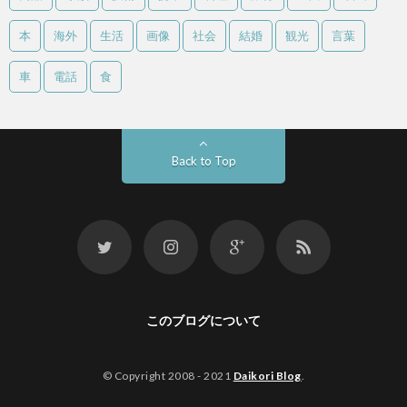
本
海外
生活
画像
社会
結婚
観光
言葉
車
電話
食
Back to Top
このブログについて
© Copyright 2008 - 2021
Daikori Blog
.