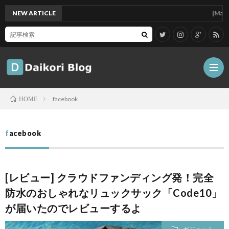
NEW ARTICLE
[Mac]Mac m
facebook
HOME
雑
facebook
記
Tips
[レビュー] クラウドファンディング発！完全
ガ
防水のおしゃれなリュックサック「Code10」
が届いたのでレビューするよ
ジ
グ