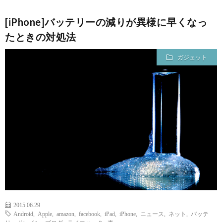
[iPhone]バッテリーの減りが異様に早くなっ
たときの対処法
ガジェット
2015.06.29
Android
,
Apple
,
amazon
,
facebook
,
iPad
,
iPhone
,
ニュース
,
ネット
,
バッテ