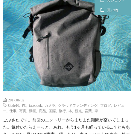
ガジェット
ェ
ル
旅
買い物
ッ
メ
行・
こ
ト
散
の
歩
ブ
ロ
グ
2017.06.02
に
Code10
,
PC
,
facebook
,
カメラ
,
クラウドファンディング
,
ブログ
,
レビュ
ー
,
仕事
,
写真
,
動画
,
商品
,
国際
,
旅行
,
本
,
観光
,
言葉
,
車
つ
ごぶさたです。前回のエントリーからまたまた期間が空いてしまっ
た。気付いたらえーっと、あれ、もう1ヶ月も経っている…？ともあ
い