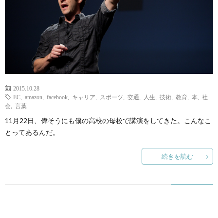
2015.10.28
EC
,
amazon
,
facebook
,
キャリア
,
スポーツ
,
交通
,
人生
,
技術
,
教育
,
本
,
社
会
,
言葉
11月22日、偉そうにも僕の高校の母校で講演をしてきた。こんなこ
とってあるんだ。
続きを読む