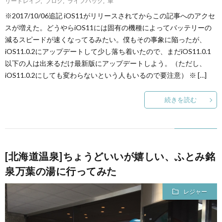
リードレイン
,
ブログ
,
ライフハック
,
車
※2017/10/06追記 iOS11がリリースされてからこの記事へのアクセ
スが増えた。どうやらiOS11には固有の機種によってバッテリーの
減るスピードが速くなってるみたい。僕もその事象に陥ったが、
iOS11.0.2にアップデートして少し落ち着いたので、まだiOS11.0.1
以下の人は出来るだけ最新版にアップデートしよう。（ただし、
iOS11.0.2にしても変わらないという人もいるので要注意） ※ […]
続きを読む
[北海道温泉]ちょうどいいが嬉しい、ふとみ銘
泉万葉の湯に行ってみた
レジャー