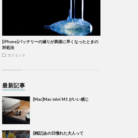
[iPhone]バッテリーの減りが異様に早くなったときの
対処法
ガジェット
最新記事
[Mac]Mac mini M1 がいい感じ
[雑記]あの日憧れた大人って