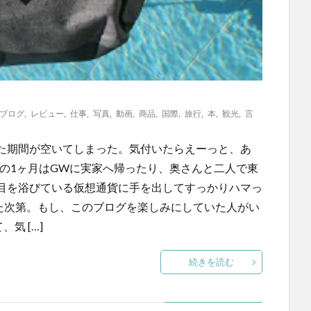
ブログ
,
レビュー
,
仕事
,
写真
,
動画
,
商品
,
国際
,
旅行
,
本
,
観光
,
言
た期間が空いてしまった。気付いたらえーっと、あ
の1ヶ月はGWに実家へ帰ったり、奥さんと二人で東
目を浴びている仮想通貨に手を出してすっかりハマっ
た次第。もし、このブログを楽しみにしていた人がい
気 […]
続きを読む