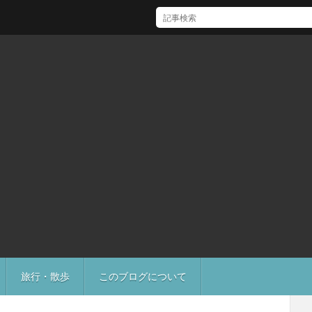
[Mac]Mac mini M1 がいい感じ
旅行・散歩
このブログについて