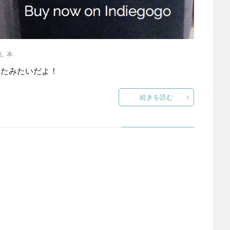
品
,
本
出たみたいだよ！
続きを読む