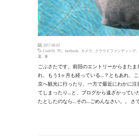
2017.06.02
Code10
,
PC
,
facebook
,
カメラ
,
クラウドファンディング
,
葉
,
車
ごぶさたです。前回のエントリーからまたま
れ、もう1ヶ月も経っている…？ともあれ、こ
京へ観光に行ったり、一方で最近にわかに注
てしまったり…と、ブログから遠ざかってい
たとしたのなら…その…ごめんなさい。。 さて、