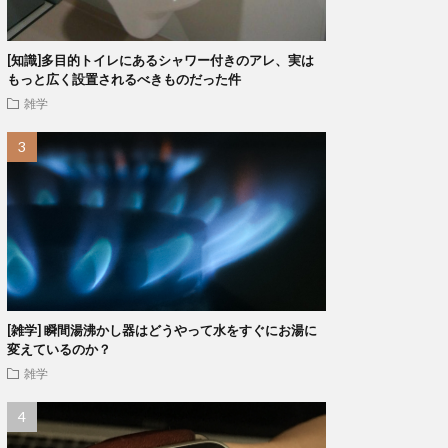
[知識]多目的トイレにあるシャワー付きのアレ、実は
もっと広く設置されるべきものだった件
雑学
[雑学] 瞬間湯沸かし器はどうやって水をすぐにお湯に
変えているのか？
雑学