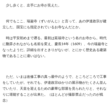
少し歩くと、左手にお寺が見えた。
何でもここ、瑞巌寺（ずいがんじ）と言って、あの伊達政宗が建
立した、国宝にも指定されているお寺なんだとか。
時は平安初めまで遡る。最初は延福寺という名のお寺から。時代
に翻弄されながらも名前を変え、慶長14年（1609）、今の瑞巌寺と
なったようだ。詳細を出すときりがないが、とにかく歴史ある建築
物であることに違いはない。
ただ、いまは改修工事の真っ最中のようで、ところどころで工事
をしていたが。それでも、伊達政宗ゆかりの展示物がたくさん並ん
でいたり、天皇を迎えるための豪華な部屋を見られたりと、それな
りに堪能することが出来た。（ほとんどが撮影禁止だったのが残
念）