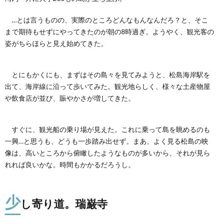
瑞巌
寺
…とは言うものの、実際のところどんなもんなんだろ？と、そこ
まで期待もせずにやってきたのが朝の8時過ぎ。ようやく、観光客の
3.
いよ
姿がちらほらと見え始めてきた。
いよ
松島
の小
とにもかくにも、まずはその島々を見てみようと、松島海岸駅を
島へ
出て、海岸線に沿って歩いてみた。観光地らしく、様々な土産物屋
4.
や飲食店が並び、賑やかさが増してきた。
橋を
渡っ
て小
島へ
すぐに、観光船の乗り場が見えた。これに乗って島を眺めるのも
一興…と思うも、どうも一歩踏み出せず。まあ、よく見る松島の映
5.
像は、高いところから俯瞰したようなものが多いから、それが見ら
松島
よか
れれば良いかな。時間もかかるだろうし。
った
少
し寄り道。瑞巌寺