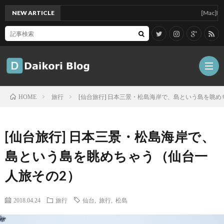
NEW ARTICLE
[Mac]Mac mi
旅行
[仙台旅行] 日本三景・松島海岸で、島という島を眺
HOME
雑
[仙台旅行] 日本三景・松島海岸で、
記
Tips
島という島を眺めちゃう（仙台一
人旅その2）
ガ
2018.04.24
旅行
仙台
,
旅行
,
松島
ジ
グ