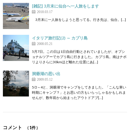
[雑記] 3月末に仙台へ一人旅をします
2018.03.17
3月末に一人旅をしようと思ってる。行き先は、仙台。[…]
イタリア旅行記(2) ～ カプリ島
2008.05.21
5月7日。この日は1日自由行動とされていましたが、オプシ
ョナルツアーでカプリ島に行きました。 カプリ島。南はナポ
リよりさらに30kmほど離れた位置にあ[…]
洞爺湖の思い出
2009.05.12
5/2～4と、洞爺湖でキャンプをしてきました。「こんな寒い
時期にキャンプ？」とお思いの方もいらっしゃるかもしれま
せんが、数年前から始まったアウトドアブ[…]
コメント
（1件）