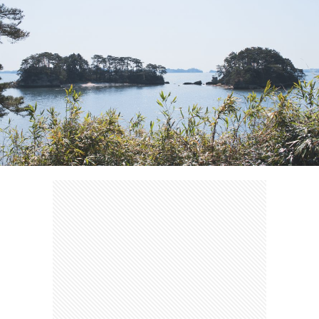
ェ
ル
旅
ッ
メ
行・
こ
ト
散
の
歩
ブ
ロ
グ
に
つ
い