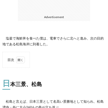
て
Advertisement
塩釜で海鮮丼を食べた僕は、電車でさらに北へと進み、次の目的
地である松島海岸に到着した。
目次
1.
日本
三
日
景、
本三景、松島
松島
2.
少し
松島と言えば、日本三景として名高い景勝地として知られ、松島
寄り
湾内・外に大小260もの島が立ち並ぶ。
道。