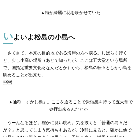
▲梅が綺麗に花を咲かせていた
い
よいよ松島の小島へ
さてさて。本来の目的地である海岸の方へ戻る。しばらく行く
と、少し小高い場所（あとで知ったが、ここは五大堂という場所
で、国指定重要文化財なんだとか）から、松島の転々としか小島を
眺めることが出来た。

▲通称「すかし橋」。ここを通ることで緊張感を持って五大堂で
参拝出来るんだとか
うーんなるほど。確かに良い眺め。気を抜くと「普通の島々だ
が？」と思ってしまう気持ちもあるが、冷静に見ると、確かに他で