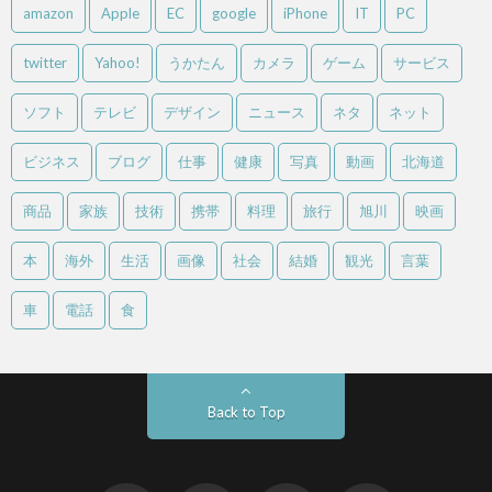
amazon
Apple
EC
google
iPhone
IT
PC
twitter
Yahoo!
うかたん
カメラ
ゲーム
サービス
ソフト
テレビ
デザイン
ニュース
ネタ
ネット
ビジネス
ブログ
仕事
健康
写真
動画
北海道
商品
家族
技術
携帯
料理
旅行
旭川
映画
本
海外
生活
画像
社会
結婚
観光
言葉
車
電話
食
Back to Top