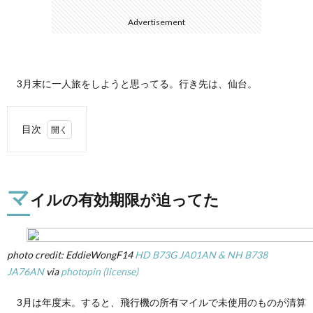
Advertisement
て
3月末に一人旅をしようと思ってる。行き先は、仙台。
目次
1.
マイ
ルの
マ
有効
イルの有効期限が迫ってた
期限
が迫
って
た
photo credit: EddieWongF14
HD B73G JA01AN & NH B738
2.
JA76AN
via
photopin
(license)
一人
旅
3月は年度末。すると、飛行機の所有マイルで未使用のものが清算