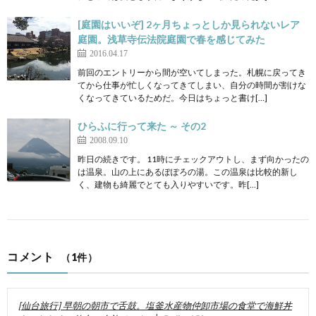
[庭園はいいぞ] 2ヶ月ちょっとしか見られないレア
庭園。浅草寺伝法院庭園で春を感じてみた
2016.04.17
前回のエントリーから間が空いてしまった。札幌に戻ってき
てから仕事が忙しくなってきてしまい、自分の時間が割けな
くなってきているためだ。今日はちょっと書け[…]
ひらふに行って来た ～ その2
2008.09.10
昨日の続きです。 11時にチェックアウトし、まず向かったの
は温泉。山の上にあるぽぽろの湯。この温泉は比較的新し
く、建物も綺麗でとても入りやすいです。昨[…]
コメント
（1件）
[仙台旅行] 早朝の朝市で舌鼓。塩釜水産物仲卸市場の食堂で海鮮丼