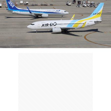
ェ
ル
旅
ッ
メ
行・
こ
ト
散
の
歩
ブ
ロ
グ
に
つ
い