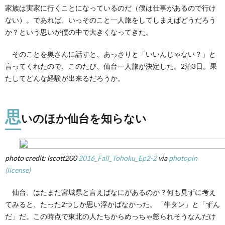
家族は実家に行くことになっているのだ（僕は仕事があるので行け
ない）。であれば、いっそのこと一人旅をしてしまえばどうだろう
か？という思いが僕の中で大きくなってきた。
そのことを奥さんに話すと、あっさりと「いいんじゃない？」と
言ってくれたので、このたび、仙台一人旅が決定した。2泊3日。果
たしてどんな経験が出来るだろうか。
思
いのほか仙台を知らない
photo credit: lscott200
2016_Fall_Tohoku_Ep2-2
via
photopin
(license)
仙台、はたまた宮城県と言えばなにがあるのか？何も見ずに考え
てみると、たった2つしか思い浮かばなかった。「牛タン」と「ずん
だ」だ。この時点で東北の人たちからめっちゃ怒られそうなんだけ