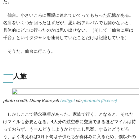
た。
仙台。小さいころに両親に連れていてってもらった記憶がある。
名所をいくつか回ったはずだが、思い出アルバムでも開かないと、
具体的にどこに行ったのかは思い出せない。（そして「仙台に車は
千台」というダジャレを連発していたことだけは記憶している）
そうだ。仙台に行こう。
一
人旅
photo credit: Domy Kamsyah
twilight
via
photopin
(license)
しかしここで懸念事項があった。家族で行く、となると、それだ
けマイルも必要となる。4人分の航空券に交換できるほどマイルは持
っておらず、うーんどうしようかとすこし思案。するとどうだろ
う、よく考えれば3月下旬は子供たちが春休みに入るため、僕以外の