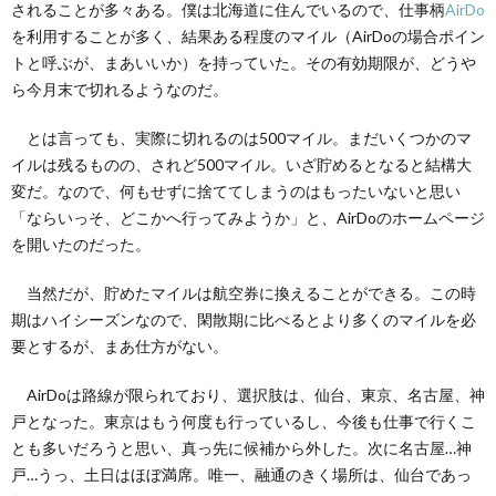
3.
されることが多々ある。僕は北海道に住んでいるので、仕事柄
AirDo
思い
を利用することが多く、結果ある程度のマイル（AirDoの場合ポイン
のほ
トと呼ぶが、まあいいか）を持っていた。その有効期限が、どうや
か仙
台を
ら今月末で切れるようなのだ。
知ら
ない
とは言っても、実際に切れるのは500マイル。まだいくつかのマ
4.
イルは残るものの、されど500マイル。いざ貯めるとなると結構大
いろ
変だ。なので、何もせずに捨ててしまうのはもったいないと思い
いろ
「ならいっそ、どこかへ行ってみようか」と、AirDoのホームページ
レポ
ート
を開いたのだった。
しま
す
当然だが、貯めたマイルは航空券に換えることができる。この時
期はハイシーズンなので、閑散期に比べるとより多くのマイルを必
要とするが、まあ仕方がない。
AirDoは路線が限られており、選択肢は、仙台、東京、名古屋、神
戸となった。東京はもう何度も行っているし、今後も仕事で行くこ
とも多いだろうと思い、真っ先に候補から外した。次に名古屋…神
戸…うっ、土日はほぼ満席。唯一、融通のきく場所は、仙台であっ