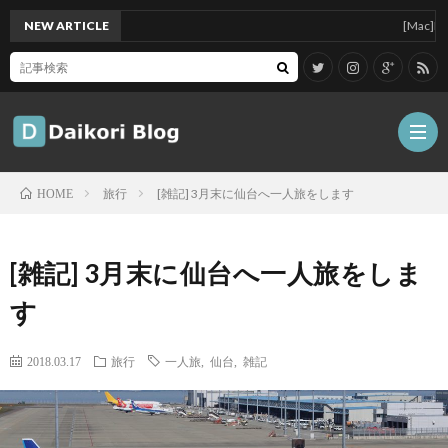
NEW ARTICLE
[Mac]Mac min
旅行
[雑記] 3月末に仙台へ一人旅をします
HOME
雑
[雑記] 3月末に仙台へ一人旅をしま
記
Tips
す
ガ
2018.03.17
旅行
一人旅
,
仙台
,
雑記
ジ
グ