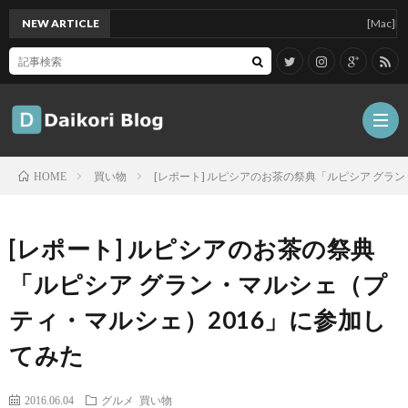
NEW ARTICLE
[Mac]Mac min
買い物
[レポート] ルピシアのお茶の祭典「ルピシア グラ
HOME
雑
[レポート] ルピシアのお茶の祭典
記
Tips
「ルピシア グラン・マルシェ（プ
ティ・マルシェ）2016」に参加し
ガ
てみた
ジ
グ
2016.06.04
グルメ
買い物