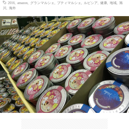
ェ
2016
,
amazon
,
グランマルシェ
,
プティマルシェ
,
ルピシア
,
健康
,
地域
,
旭
ル
旅
川
,
海外
ッ
メ
行・
こ
ト
散
の
歩
ブ
ロ
グ
に
つ
い