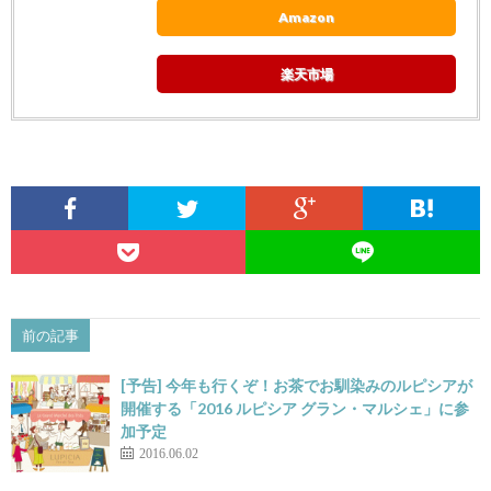
Amazon
楽天市場
前の記事
[予告] 今年も行くぞ！お茶でお馴染みのルピシアが
開催する「2016 ルピシア グラン・マルシェ」に参
加予定
2016.06.02