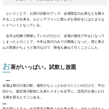
イベ
ント
なら
ということで、お茶の試飲やグッズ、会場限定のお茶などを購入
では
することが出来る、ルピシアファンに限らずお茶好きにはたまらな
の出
し物
いイベントとなっている。
は？
3.1.
去年は札幌で開催していたのだけど、会場の都合で中止になって
地域限
しまったとのことで、今年は旭川のみでの開催となった。僕と奥さ
定のお
んの実家がちょうど旭川なので、帰省も兼ねて行くことにした。
茶がな
らぶ
「ココ
デシ
お
茶がいっぱい。試飲し放題
カ」
3.2.
イベン
ト限定
会場は旭川の道の駅。場所がちょっとわかりにくいのだけど、中心
茶「フ
街から、最近旭川駅前に出来たイオンを左手に、忠別川を股にかけ
ァルフ
る橋を渡るとそこにある。
ァロー
ネ」
展示場に入ると、出店形式で数多くのお茶が並ぶ。それらのほとん
4.