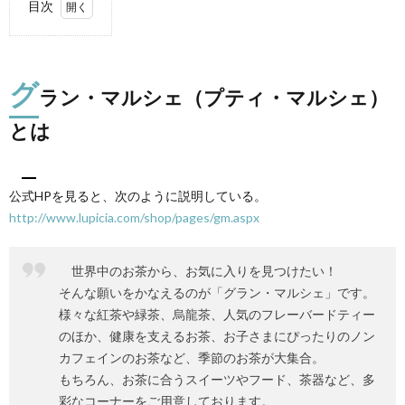
目次
1.
グラ
ン・
グ
マル
ラン・マルシェ（プティ・マルシェ）
シェ
（プ
とは
テ
ィ・
マル
シ
公式HPを見ると、次のように説明している。
ェ）
http://www.lupicia.com/shop/pages/gm.aspx
とは
2.
お茶
世界中のお茶から、お気に入りを見つけたい！
がい
そんな願いをかなえるのが「グラン・マルシェ」です。
っぱ
様々な紅茶や緑茶、烏龍茶、人気のフレーバードティー
い。
試飲
のほか、健康を支えるお茶、お子さまにぴったりのノン
し放
カフェインのお茶など、季節のお茶が大集合。
題
もちろん、お茶に合うスイーツやフード、茶器など、多
3.
彩なコーナーをご用意しております。