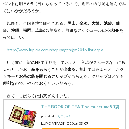
ベントは明日6/5（日）もやっているので、近郊の方は足を運んでみ
てはいかがだろうか。
以降も、全国各地で開催される。
岡山、金沢、大阪、池袋、仙
台、沖縄、福岡、広島
の8箇所だ。詳細なスケジュールは公式HPを
みてほしい。
http://www.lupicia.com/shop/pages/gm2016-list.aspx
行く前に上記のHPで予約をしておくと、入場がスムーズな上に
ち
ょっとしたお土産をもらうことが出来る。
旭川では
ちょっとしたク
ッキーとお茶の袋を閉じるクリップ
がもらえた。クリップはとても
便利なので、やっておくといいだろう。
さて、しばらくはお茶ざんまいだ。
THE BOOK OF TEA The museum×50袋
posted with
カエレバ
LUPICIA TRADING 2016-03-07