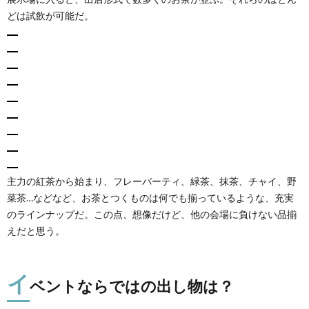
だい
どは試飲が可能だ。
こり
が気
にな
った
お茶
は？
4.1.
ナツコ
イ
4.2.
クッキ
主力の紅茶から始まり、フレーバーティ、緑茶、抹茶、チャイ、野
ー
菜茶…などなど、お茶とつくものは何でも揃っているような、充実
5.
のラインナップだ。この点、想像だけど、他の会場に負けない品揃
まと
えだと思う。
め
イ
ベントならではの出し物は？