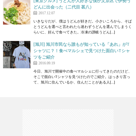
[東京グルメ] うどんが大好きな僕が文京区で伊勢う
どんに出会った（二代目 甚八）
2017.12.07
いきなりだが、僕はうどんが好きだ。小さいころから、そば
とうどんを選べと言われたら迷わずうどんを選んでしまうく
らいに、好んで食べてきた。冷凍の讃岐うどん[…]
[旭川] 旭川市民なら誰もが知っている「あれ」がT
シャツに？！食べマルシェで見つけた面白いTシャ
ツをご紹介
2016.09.19
今日、旭川で開催中の食べマルシェに行ってきたのだけど、
そこで面白いTシャツを見つけたのでご紹介。はっきり言っ
て、旭川に住んでいるか、住んだことがある人[…]