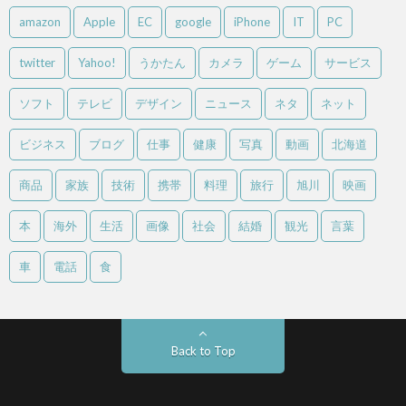
amazon
Apple
EC
google
iPhone
IT
PC
twitter
Yahoo!
うかたん
カメラ
ゲーム
サービス
ソフト
テレビ
デザイン
ニュース
ネタ
ネット
ビジネス
ブログ
仕事
健康
写真
動画
北海道
商品
家族
技術
携帯
料理
旅行
旭川
映画
本
海外
生活
画像
社会
結婚
観光
言葉
車
電話
食
Back to Top