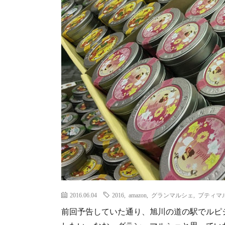
2016.06.04
2016
,
amazon
,
グランマルシェ
,
プティマ
前回予告していた通り、旭川の道の駅でルピ