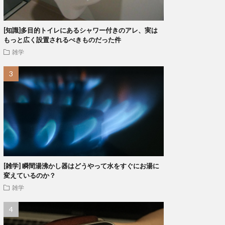
[知識]多目的トイレにあるシャワー付きのアレ、実は
もっと広く設置されるべきものだった件
雑学
[雑学] 瞬間湯沸かし器はどうやって水をすぐにお湯に
変えているのか？
雑学