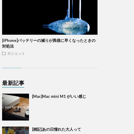
[iPhone]バッテリーの減りが異様に早くなったときの
対処法
ガジェット
最新記事
[Mac]Mac mini M1 がいい感じ
[雑記]あの日憧れた大人って