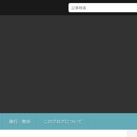
[Mac]Mac mini M1 がいい感じ
旅行・散歩
このブログについて