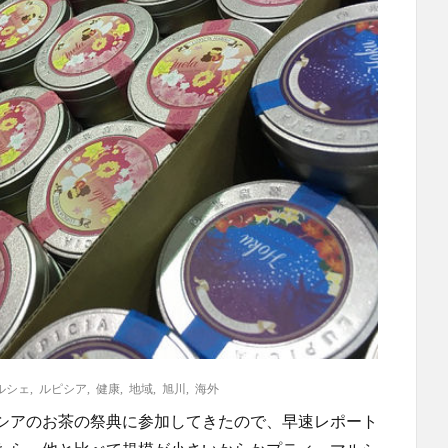
ルシェ
,
ルピシア
,
健康
,
地域
,
旭川
,
海外
シアのお茶の祭典に参加してきたので、早速レポート