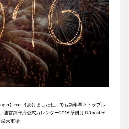
via photopin (license) あけましたね。でも新年早々トラブル
鎮守府公式カレンダー2016 壁掛け B3 posted
on 楽天市場