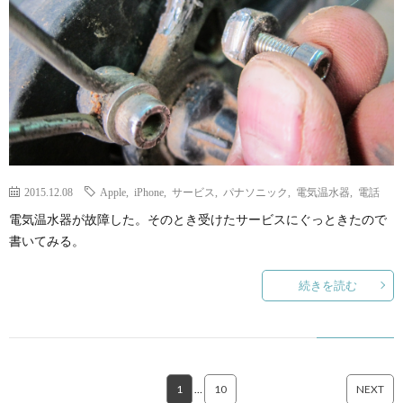
2015.12.08
Apple
,
iPhone
,
サービス
,
パナソニック
,
電気温水器
,
電話
電気温水器が故障した。そのとき受けたサービスにぐっときたので
書いてみる。
続きを読む
1
…
10
NEXT