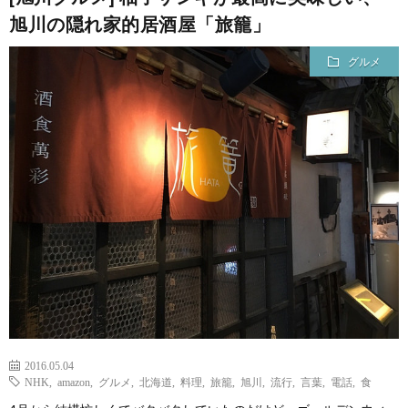
旭川の隠れ家的居酒屋「旅籠」
グルメ
2016.05.04
NHK
,
amazon
,
グルメ
,
北海道
,
料理
,
旅籠
,
旭川
,
流行
,
言葉
,
電話
,
食