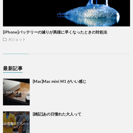
[iPhone]バッテリーの減りが異様に早くなったときの対処法
ガジェット
最新記事
[Mac]Mac mini M1 がいい感じ
[雑記]あの日憧れた大人って