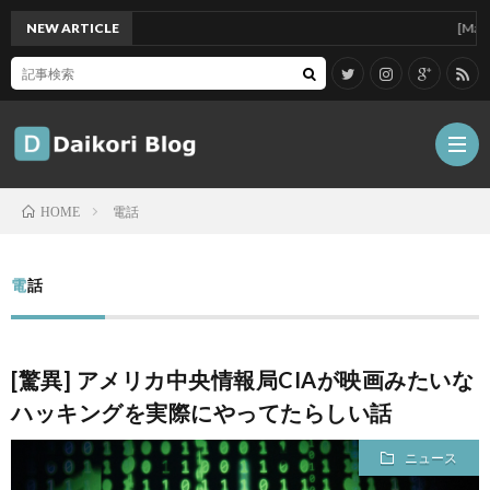
NEW ARTICLE
[Mac]Mac mi
電話
HOME
雑
電話
記
Tips
[驚異] アメリカ中央情報局CIAが映画みたいな
ガ
ハッキングを実際にやってたらしい話
ジ
グ
ニュース