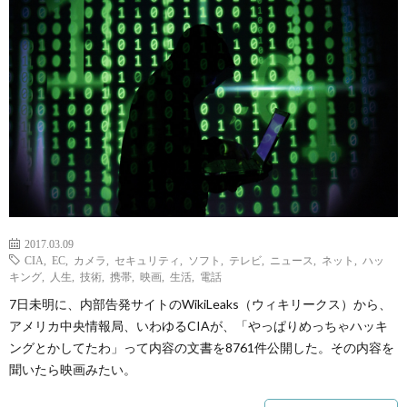
ェ
ル
旅
ッ
メ
行・
こ
ト
散
の
歩
ブ
ロ
2017.03.09
グ
CIA
,
EC
,
カメラ
,
セキュリティ
,
ソフト
,
テレビ
,
ニュース
,
ネット
,
ハッ
キング
,
人生
,
技術
,
携帯
,
映画
,
生活
,
電話
7日未明に、内部告発サイトのWikiLeaks（ウィキリークス）から、
に
アメリカ中央情報局、いわゆるCIAが、「やっぱりめっちゃハッキ
ングとかしてたわ」って内容の文書を8761件公開した。その内容を
つ
聞いたら映画みたい。
い