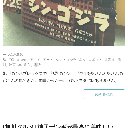
2016.08.10
4DX
,
amazon
,
アニメ
,
アート
,
シン・ゴジラ
,
ネタ
,
ロボット
,
北海道
,
旭
川
,
映画
,
本
,
科学
,
電話
旭川のシネプレックスで、話題のシン・ゴジラを奥さんと奥さんの
弟くんと観てきた。面白かったー。（以下ネタバレありません）
続きを読む
[旭川グルメ] 柚子ザンギが最高に美味しい、