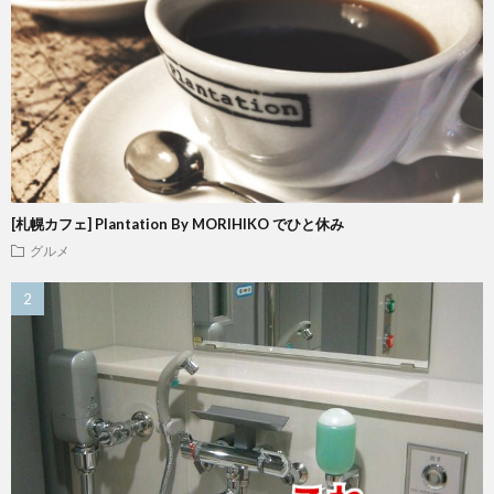
[札幌カフェ] Plantation By MORIHIKO でひと休み
グルメ