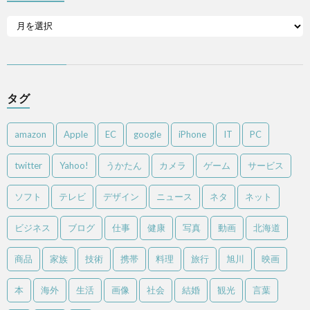
タグ
amazon
Apple
EC
google
iPhone
IT
PC
twitter
Yahoo!
うかたん
カメラ
ゲーム
サービス
ソフト
テレビ
デザイン
ニュース
ネタ
ネット
ビジネス
ブログ
仕事
健康
写真
動画
北海道
商品
家族
技術
携帯
料理
旅行
旭川
映画
本
海外
生活
画像
社会
結婚
観光
言葉