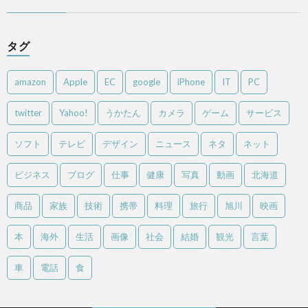
タグ
amazon
Apple
EC
google
iPhone
IT
PC
twitter
Yahoo!
うかたん
カメラ
ゲーム
サービス
ソフト
テレビ
デザイン
ニュース
ネタ
ネット
ビジネス
ブログ
仕事
健康
写真
動画
北海道
商品
家族
技術
携帯
料理
旅行
旭川
映画
本
海外
生活
画像
社会
結婚
観光
言葉
車
電話
食