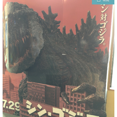
映画
ェ
ル
旅
ッ
メ
行・
こ
ト
散
の
歩
ブ
ロ
グ
に
つ
い