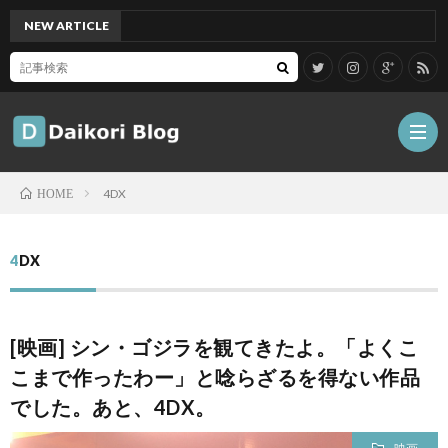
NEW ARTICLE
[Mac]
4DX
HOME
雑
4DX
記
Tips
[映画] シン・ゴジラを観てきたよ。「よくこ
ガ
こまで作ったわー」と唸らざるを得ない作品
でした。あと、4DX。
ジ
グ