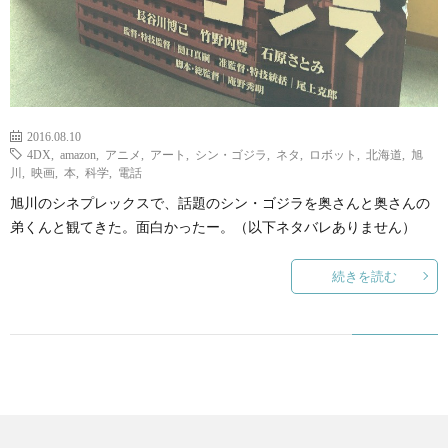
て
2016.08.10
4DX
,
amazon
,
アニメ
,
アート
,
シン・ゴジラ
,
ネタ
,
ロボット
,
北海道
,
旭
川
,
映画
,
本
,
科学
,
電話
旭川のシネプレックスで、話題のシン・ゴジラを奥さんと奥さんの
弟くんと観てきた。面白かったー。（以下ネタバレありません）
続きを読む