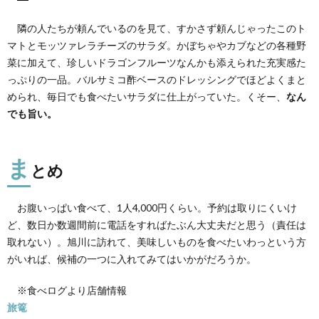
隣の人たちが頼んでいるのを見て、すかさず頼んじゃったこのト
マトとモッツァレラチーズのサラダ。かぼちゃやカブなどの各種野
菜に加えて、珍しいドラゴンフルーツなんかも添えられた充実感た
っぷりの一品。バルサミコ酢ベースのドレッシングでほどよくまと
められ、毎日でも食べたいサラダに仕上がっていた。くそー、
なん
でも旨い。
ま
とめ
お腹いっぱい食べて、1人4,000円くらい。予約は取りにくいけ
ど、数日か数週間前に電話をすればたぶん大丈夫だと思う（責任は
取れない）。旭川に訪れて、美味しいものを食べたいわっという方
がいれば、候補の一つに入れてみてはいかがだろうか。
※食べログより店舗情報
旅篭