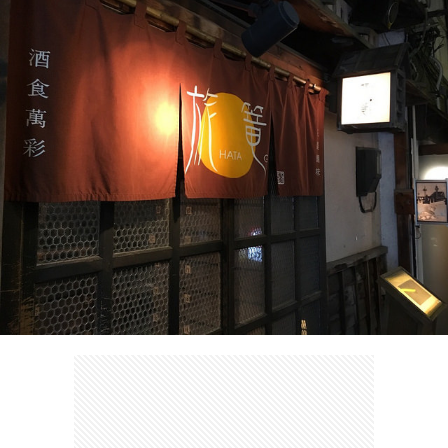
ェ
ル
旅
ッ
メ
行・
こ
ト
散
の
歩
ブ
ロ
グ
に
つ
い