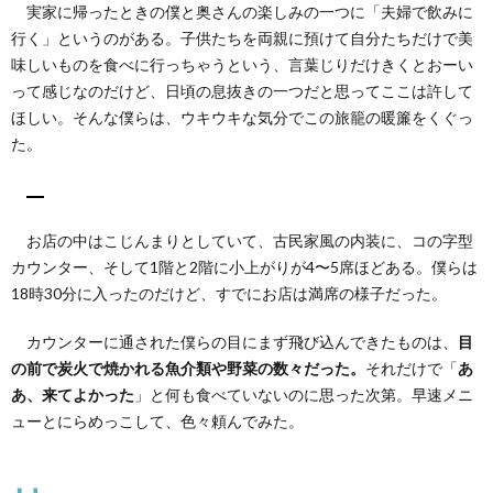
め
実家に帰ったときの僕と奥さんの楽しみの一つに「夫婦で飲みに
行く」というのがある。子供たちを両親に預けて自分たちだけで美
味しいものを食べに行っちゃうという、言葉じりだけきくとおーい
って感じなのだけど、日頃の息抜きの一つだと思ってここは許して
ほしい。そんな僕らは、ウキウキな気分でこの旅籠の暖簾をくぐっ
た。
お店の中はこじんまりとしていて、古民家風の内装に、コの字型
カウンター、そして1階と2階に小上がりが4〜5席ほどある。僕らは
18時30分に入ったのだけど、すでにお店は満席の様子だった。
カウンターに通された僕らの目にまず飛び込んできたものは、
目
の前で炭火で焼かれる魚介類や野菜の数々だった。
それだけで「
あ
あ、来てよかった
」と何も食べていないのに思った次第。早速メニ
ューとにらめっこして、色々頼んでみた。