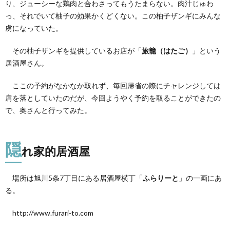
り、ジューシーな鶏肉と合わさってもうたまらない。肉汁じゅわ
の
数々
っ、それでいて柚子の効果かくどくない。この柚子ザンギにみんな
虜になっていた。
3.1.
柚子ザ
ンギ
その柚子ザンギを提供しているお店が「
旅籠（はたご）
」という
居酒屋さん。
3.2.
〆鯖
ここの予約がなかなか取れず、毎回帰省の際にチャレンジしては
3.3.
肩を落としていたのだが、今回ようやく予約を取ることができたの
春の山
で、奥さんと行ってみた。
菜天ぷ
ら
3.4.
隠
れ家的居酒屋
トマト
とモッ
ツァレ
ラチー
場所は旭川5条7丁目にある居酒屋横丁「
ふらりーと
」の一画にあ
ズのサ
る。
ラダ
4.
http://www.furari-to.com
まと