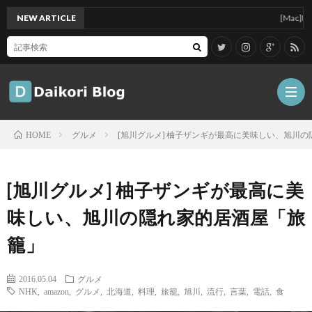
NEW ARTICLE
[Mac]Mac mini
グルメ
[旭川グルメ] 柚子ザンギが最高に美味しい、旭川
HOME
雑
[旭川グルメ] 柚子ザンギが最高に美
記
Tips
味しい、旭川の隠れ家的居酒屋「旅
籠」
ガ
2016.05.04
グルメ
ジ
グ
NHK
,
amazon
,
グルメ
,
北海道
,
料理
,
旅籠
,
旭川
,
流行
,
言葉
,
電話
,
食