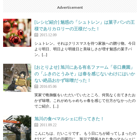
Advertisement
[レシピ紹介] 魅惑の「シュトレン」は菓子パンの王
様でありカロリーの王様だった！
2015.12.09
シュトレン。それはクリスマスを待つ家族への贈り物。今日
より明日、明日より明後日と美味しさが増す魅惑の菓子パ
ン。[…]
[おとりよせ] 旭川にある有名ファーム「谷口農園」
の「ふきのとうみそ」は春を感じないわけにはいか
ない絶品おかず味噌だった！
2016.05.06
実家で晩御飯をいただいていたところ、何気なく出てきたお
かず味噌。これがめちゃめちゃ春を感じて仕方がなかったの
でご紹介。[…]
旭川の食べマルシェに行ってきた！
2011.09.22
こんにちは、だいこりです。 もう日にちが経ってしまったの
だけど、先日の月曜日に、旭川で開催された食べマルシェに