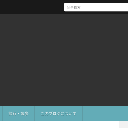
[Mac]Mac mini M1 がいい感じ
旅行・散歩
このブログについて