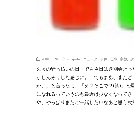
2009.05.29
wikipedia
,
ニュース
,
事件
,
仕事
,
宗教
,
政
久々の酔っ払いの日。でも今日は送別会だっ
かしんみりした感じに。「でもまあ、またど
か。」と言ったら、「え？そこで？(笑)」と
になれるっていうのも最近は少なくなってき
や、やっぱりまたご一緒したいなあと思う次第な