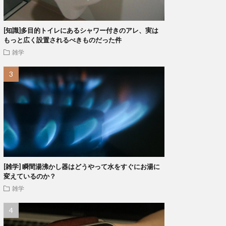
[知識]多目的トイレにあるシャワー付きのアレ、実は
もっと広く設置されるべきものだった件
雑学
[雑学] 瞬間湯沸かし器はどうやって水をすぐにお湯に
変えているのか？
雑学