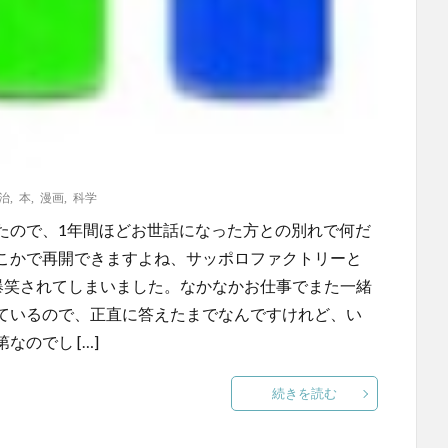
治
,
本
,
漫画
,
科学
たので、1年間ほどお世話になった方との別れで何だ
こかで再開できますよね、サッポロファクトリーと
爆笑されてしまいました。なかなかお仕事でまた一緒
ているので、正直に答えたまでなんですけれど、い
のでし […]
続きを読む