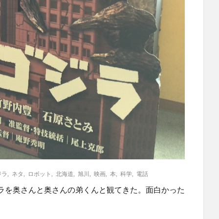
ジラ
,
ネタ
,
ロボット
,
北海道
,
旭川
,
映画
,
本
,
科学
,
電話
ラを奥さんと奥さんの弟くんと観てきた。面白かった