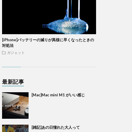
[iPhone]バッテリーの減りが異様に早くなったときの
対処法
ガジェット
最新記事
[Mac]Mac mini M1 がいい感じ
[雑記]あの日憧れた大人って