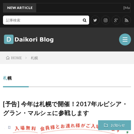
NEW ARTICLE
[Mac]Mac mi
札幌
HOME
雑
札幌
記
Tips
[予告] 今年は札幌で開催！2017年ルピシア・
ガ
グラン・マルシェに参戦します
ジ
グ
お知らせ