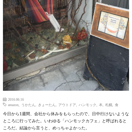
2016.06.16
amazon
,
うかたん
,
きょーたん
,
アウトドア
,
ハンモック
,
本
,
札幌
,
食
今日から1週間、会社から休みをもらったので、日中行けないような
ところに行ってみた。いわゆる「ハンモックカフェ」と呼ばれると
ころだ。結論から言うと、めっちゃよかった。