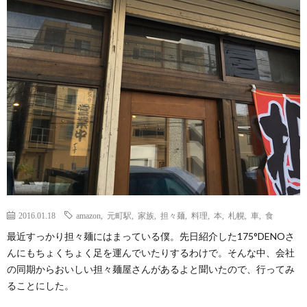
2016.01.18
amazon
,
元町駅
,
家族
,
担々麺
,
料理
,
本
,
札幌
,
車
,
食
最近すっかり担々麺にはまっている僕。先日紹介した175°DENOさ
んにもちょくちょく足を運んでいたりするわけで。そんな中、会社
の同期からおいしい担々麺屋さんがあるよと聞いたので、行ってみ
ることにした。