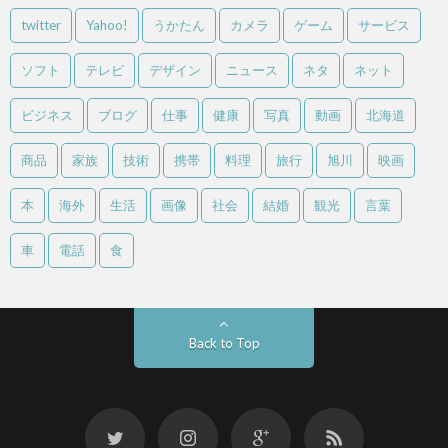
twitter
Yahoo!
うかたん
カメラ
ゲーム
サービス
ソフト
テレビ
デザイン
ニュース
ネタ
ネット
ビジネス
ブログ
仕事
健康
写真
動画
北海道
商品
家族
技術
携帯
料理
旅行
旭川
映画
本
海外
生活
画像
社会
結婚
観光
言葉
車
電話
食
Back to Top