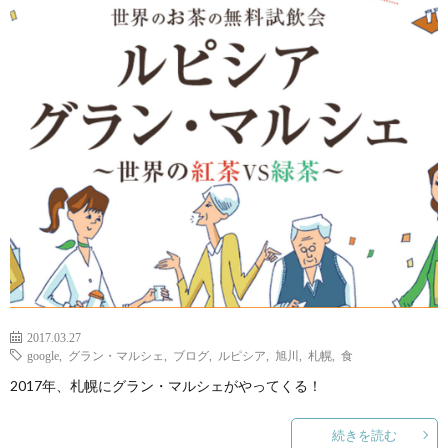
ェ
ル
旅
ッ
メ
行・
こ
ト
散
の
歩
ブ
ロ
グ
に
2017.03.27
google
,
グラン・マルシェ
,
ブログ
,
ルピシア
,
旭川
,
札幌
,
食
2017年、札幌にグラン・マルシェがやってくる！
つ
続きを読む
い