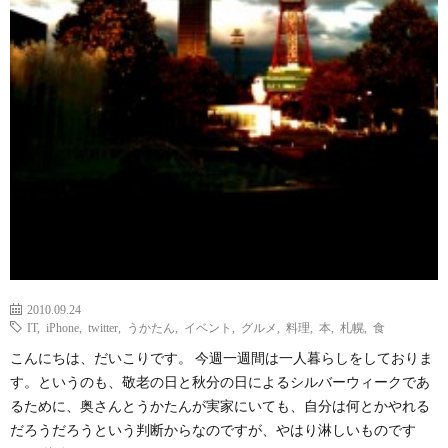
2010.09.24
IT
,
iPhone
,
twitter
,
うかたん
,
イベント
,
グルメ
,
料理
,
本
,
札幌
,
食
こんにちは、だいこりです。 今週一週間は一人暮らしをしておりま
す。というのも、敬老の日と秋分の日によるシルバーウィークであ
るために、奥さんとうかたんが実家にいても、自分は何とかやれる
だろうだろうという判断からなのですが、やはり淋しいものです