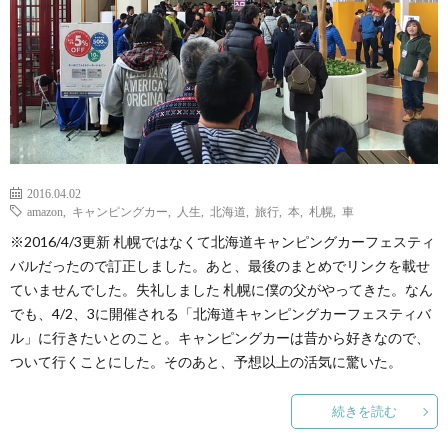
2016.04.02
amazon
,
キャンピングカー
,
人生
,
北海道
,
旅行
,
本
,
札幌
,
車
※2016/4/3更新 札幌ではなくて北海道キャンピングカーフェスティ
バルだったので訂正しました。あと、最後のまとめでリンクを載せ
ていませんでした。失礼しました 札幌に僕の父がやってきた。なん
でも、4/2、3に開催される「北海道キャンピングカーフェスティバ
ル」に行きたいとのこと。キャンピングカーは昔から好きなので、
ついて行くことにした。そのあと、予想以上の活気に驚いた。
続きを読む