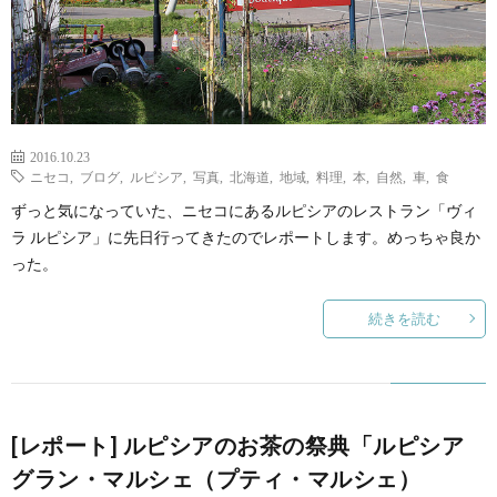
2016.10.23
ニセコ
,
ブログ
,
ルピシア
,
写真
,
北海道
,
地域
,
料理
,
本
,
自然
,
車
,
食
ずっと気になっていた、ニセコにあるルピシアのレストラン「ヴィ
ラ ルピシア」に先日行ってきたのでレポートします。めっちゃ良か
った。
続きを読む
[レポート] ルピシアのお茶の祭典「ルピシア
グラン・マルシェ（プティ・マルシェ）