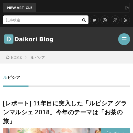
NEW ARTICLE
[Mac]Mac 
ルピシア
HOME
雑
ルピシア
記
Tips
[レポート] 11年目に突入した「ルピシア グラ
ガ
ンマルシェ 2018」今年のテーマは「お茶の
旅」
ジ
グ