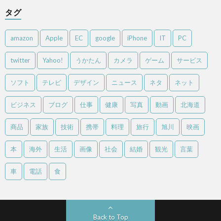
タグ
amazon
Apple
EC
google
iPhone
IT
PC
twitter
Yahoo!
うかたん
カメラ
ゲーム
サービス
ソフト
テレビ
デザイン
ニュース
ネタ
ネット
ビジネス
ブログ
仕事
健康
写真
動画
北海道
商品
家族
技術
携帯
料理
旅行
旭川
映画
本
海外
生活
画像
社会
結婚
観光
言葉
車
電話
食
Back to Top