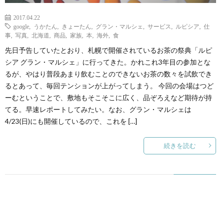
2017.04.22
google
,
うかたん
,
きょーたん
,
グラン・マルシェ
,
サービス
,
ルピシア
,
仕
事
,
写真
,
北海道
,
商品
,
家族
,
本
,
海外
,
食
先日予告していたとおり、札幌で開催されているお茶の祭典「ルピ
シア グラン・マルシェ」に行ってきた。かれこれ3年目の参加とな
るが、やはり普段あまり飲むことのできないお茶の数々を試飲でき
るとあって、毎回テンションが上がってしまう。 今回の会場はつど
ーむということで、敷地もそこそこに広く、品ぞろえなど期待が持
てる。早速レポートしてみたい。なお、グラン・マルシェは
4/23(日)にも開催しているので、これを […]
続きを読む