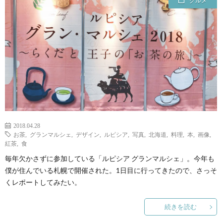
グルメ
ェ
ル
旅
ッ
メ
行・
こ
ト
散
の
歩
ブ
ロ
2018.04.28
お茶
,
グランマルシェ
,
デザイン
,
ルピシア
,
写真
,
北海道
,
料理
,
本
,
画像
,
グ
紅茶
,
食
毎年欠かさずに参加している「ルピシア グランマルシェ」。今年も
に
僕が住んでいる札幌で開催された。1日目に行ってきたので、さっそ
くレポートしてみたい。
つ
続きを読む
い