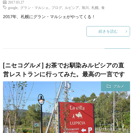
2017.03.27
google
,
グラン・マルシェ
,
ブログ
,
ルピシア
,
旭川
,
札幌
,
食
2017年、札幌にグラン・マルシェがやってくる！
続きを読む
[ニセコグルメ] お茶でお馴染みルピシアの直
営レストランに行ってみた。最高の一言です
グルメ