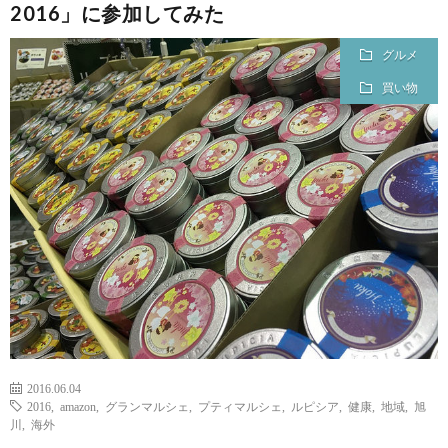
2016」に参加してみた
グルメ
買い物
2016.06.04
2016
,
amazon
,
グランマルシェ
,
プティマルシェ
,
ルピシア
,
健康
,
地域
,
旭
川
,
海外