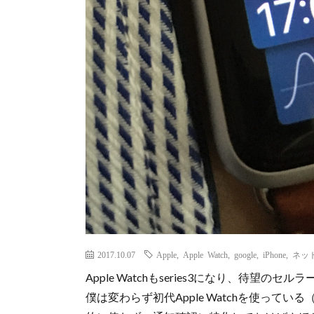
2017.10.07
Apple
,
Apple Watch
,
google
,
iPhone
,
ネッ
Apple Watchもseries3になり、待
僕は変わらず初代Apple Watchを使ってい