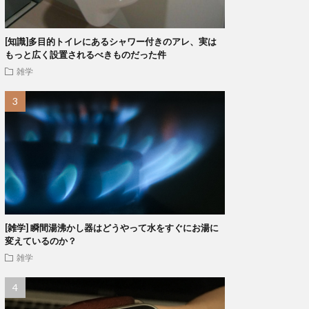
[知識]多目的トイレにあるシャワー付きのアレ、実は
もっと広く設置されるべきものだった件
雑学
[雑学] 瞬間湯沸かし器はどうやって水をすぐにお湯に
変えているのか？
雑学