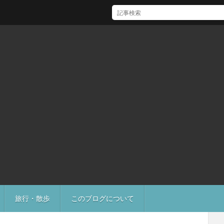
[Mac]Mac mini M1 がいい感じ
旅行・散歩
このブログについて