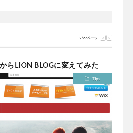
2/27ページ
<
>
ty2からLION BLOGに変えてみた
Tips