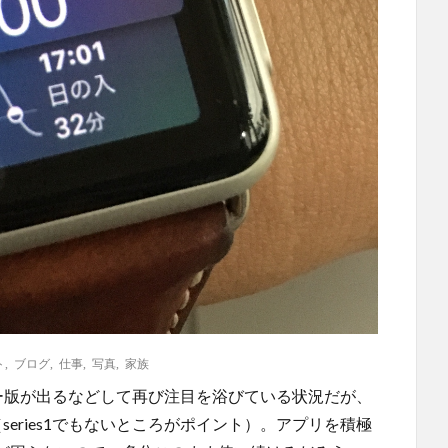
ト
,
ブログ
,
仕事
,
写真
,
家族
望のセルラー版が出るなどして再び注目を浴びている状況だが、
る（series1でもないところがポイント）。アプリを積極