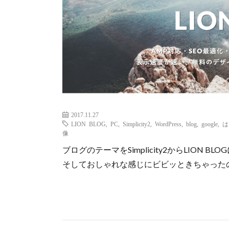
2017.11.27
LION BLOG
,
PC
,
Simplicity2
,
WordPress
,
blog
,
google
,
は
像
ブログのテーマをSimplicity2からLION
そしておしゃれな感じにビビッときちゃった