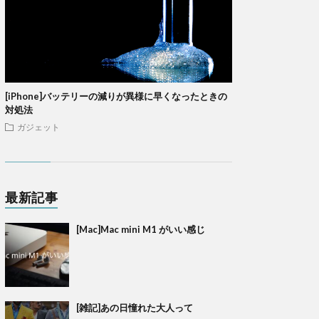
[iPhone]バッテリーの減りが異様に早くなったときの
対処法
ガジェット
最新記事
[Mac]Mac mini M1 がいい感じ
[雑記]あの日憧れた大人って