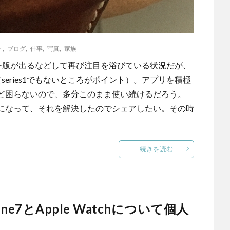
ト
,
ブログ
,
仕事
,
写真
,
家族
望のセルラー版が出るなどして再び注目を浴びている状況だが、
る（series1でもないところがポイント）。アプリを積極
ど困らないので、多分このまま使い続けるだろう。
になって、それを解決したのでシェアしたい。その時
続きを読む
one7とApple Watchについて個人