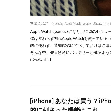
2017.10.07
Apple
,
Apple Watch
,
google
,
iPhone
,
ネッ
Apple Watchもseries3になり、待
僕は変わらず初代Apple Watchを使ってい
的に使わず、通知確認に特化しておけばさほ
そんな中、先日急激にバッテリーが減るよう
はwatch […]
[iPhone] あなたは買う？iPh
的に刺さった機能はこれ