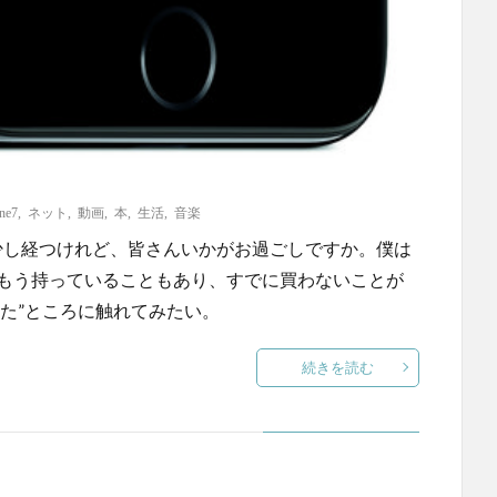
ne7
,
ネット
,
動画
,
本
,
生活
,
音楽
2が発表されて少し経つけれど、皆さんいかがお過ごしですか。僕は
初代をもう持っていることもあり、すでに買わないことが
た”ところに触れてみたい。
続きを読む