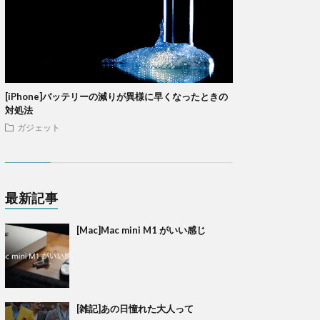
[iPhone]バッテリーの減りが異様に早くなったときの
対処法
ガジェット
最新記事
[Mac]Mac mini M1 がいい感じ
[雑記]あの日憧れた大人って