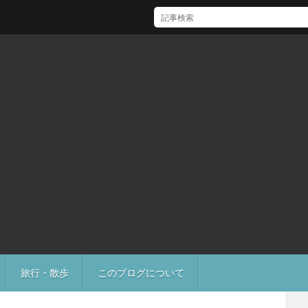
[Mac]Mac mini M1 がいい感じ
旅行・散歩
このブログについて