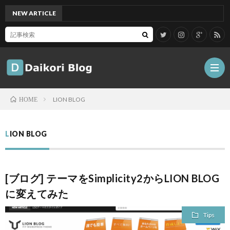
NEW ARTICLE
[Mac
LION BLOG
HOME
雑
LION BLOG
記
Tips
[ブログ] テーマをSimplicity2からLION BLOG
ガ
に変えてみた
ジ
グ
Tips