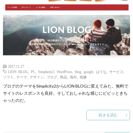
ェ
ル
旅
ッ
メ
行・
こ
ト
散
の
歩
ブ
2017.11.27
ロ
LION BLOG
,
PC
,
Simplicity2
,
WordPress
,
blog
,
google
,
はてな
,
サービス
,
ソフト
,
テーマ
,
デザイン
,
ブログ
,
商品
,
海外
,
画像
グ
ブログのテーマをSimplicity2からLION BLOGに変えてみた。無料で
サイトのレスポンスも良好。そしておしゃれな感じにビビッときち
に
ゃったのだ。
続きを読む
つ
い