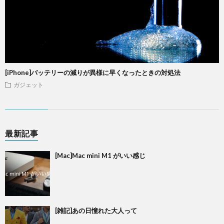
[iPhone]バッテリーの減りが異様に早くなったときの対処法
ガジェット
最新記事
[Mac]Mac mini M1 がいい感じ
[雑記]あの日憧れた大人って