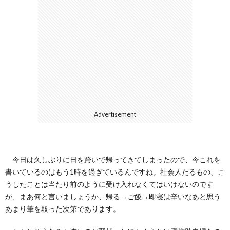
ェ
ル
旅
ッ
メ
行・
こ
ト
散
の
歩
ブ
Advertisement
ロ
グ
今日は久しぶりに日を跨いで帰ってきてしまったので、今これを
書いているのはもう1時を過ぎているんですね。社会人たるもの、こ
に
うしたことは当たり前のように受け入れなくてはいけないのです
が、まあ何と言いましょうか、帰る→ご飯→即寝は辛いなあと思う
つ
あまり筆を取った次第であります。
い