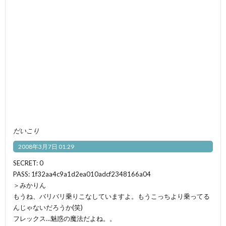
だいこり
2008年3月7日 01:29
SECRET: 0
PASS: 1f32aa4c9a1d2ea010adcf2348166a04
＞みかりん
もうね、バリバリ乗りこなしていますよ。もうこっちより乗ってる
んじゃないだろうか(笑)
フレックス…魅惑の魔法だよね。。