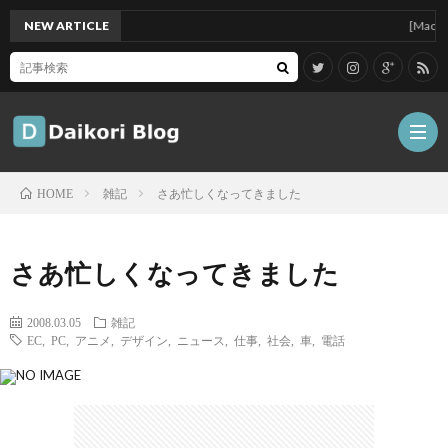
NEW ARTICLE
[Mac]Mac m
雑記
さあ忙しくなってきました
HOME
雑
さあ忙しくなってきました
記
Tips
2008.03.05
雑記
EC
,
PC
,
アニメ
,
デザイン
,
ニュース
,
仕事
,
社会
,
車
,
電話
ガ
ジ
グ