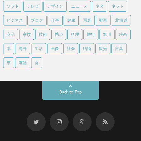
ソフト
テレビ
デザイン
ニュース
ネタ
ネット
ビジネス
ブログ
仕事
健康
写真
動画
北海道
商品
家族
技術
携帯
料理
旅行
旭川
映画
本
海外
生活
画像
社会
結婚
観光
言葉
車
電話
食
Back to Top