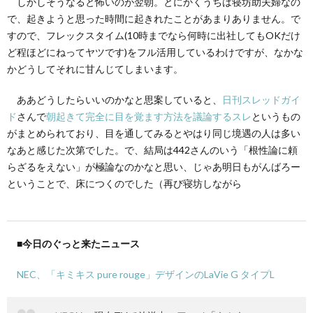
しかしそうなると怖いのが翌朝。とにかくうちは寝坊助夫婦なの
で、起きようと思った時間に起きれたことがあまりありません。で
すので、フレックスタイム(10時までなら何時に出社してもOKだけ
て
ど程ほどにねってヤツです)をフル活用しているわけですが、なかな
かどうしてそれに甘んじてしまいます。
ああどうしたらいいのかなと思案していると、
日刊スレッドガイ
ド
さんで
朝起きて完全に目を覚ます方法を議論するスレ
というもの
がまとめられており、目を通してみるとやはり同じ境遇の人は多い
なあと感じた次第でした。で、結局は442さんのいう「根性論に頼
らざるをえない」が極論なのかなと思い、じゃあ明日もがんばろー
ということで、床につくのでした（再び寝坊しながら
■今日のぐっと来たニュース
NEC、「キミキス pure rouge」デザインのLaVie G タイプL