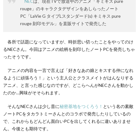
NEC
は、現在TVで放送中のアニメ「キミキス pure
rouge」のキャラクタデザインをあしらったノート
PC「LaVie G タイプLスタンダード(s) キミキス pure
rouge 刻印モデル」を直販サイトで発売した
各所で話題になっていますが、時折思い切ったことをやってのけ
るNECさん。今回はアニメの絵柄を刻印したノートPCを発売しちゃ
ったそうです。
アニメの内容を一言で言えば「好きなあの娘とキスする仲になれ
るように頑張ろう！」という主人公とクラスメイトがはんなりする
アニメ、と言った感じなのですが、どこらへんがNECさんを動かし
たのか…興味がそそられます。
そんなNECさんは少し昔に
秘密基地をつくろう！
という名の素敵
ノートPCをタカラトミーさんとのコラボで発売したりしているの
で、これからもどんどん面白いPCを出してくれるに違いありませ
ん。今後とも期待です。