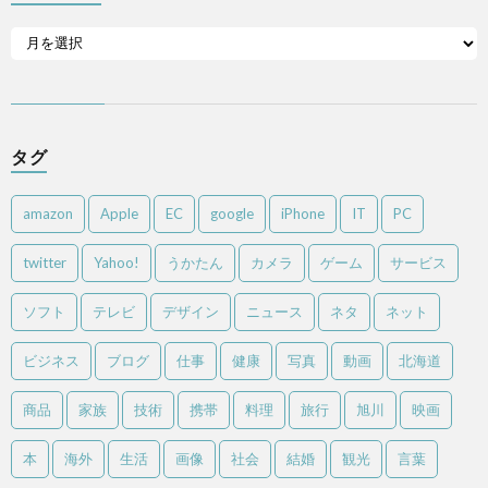
タグ
amazon
Apple
EC
google
iPhone
IT
PC
twitter
Yahoo!
うかたん
カメラ
ゲーム
サービス
ソフト
テレビ
デザイン
ニュース
ネタ
ネット
ビジネス
ブログ
仕事
健康
写真
動画
北海道
商品
家族
技術
携帯
料理
旅行
旭川
映画
本
海外
生活
画像
社会
結婚
観光
言葉