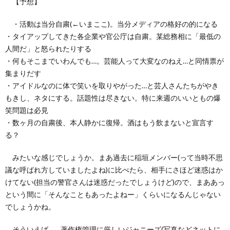
【予想】
・活動は当分自粛(←いまここ)。当分メディアの格好の的になる
て
・タイアップしてきた各企業や官公庁は自粛。某総務相に「最低の
人間だ」と怒られたりする
・何もそこまでいわんでも…。芸能人って大変なのねえ…と同情票が
集まりだす
・アイドルなのに体で笑いを取りやがった…と芸人さんたちがやき
もきし、ネタにする。話題性は尽きない。特に来週のいいともの爆
笑問題は必見
・数ヶ月の自粛後、本人静かに復帰。酒はもう飲まないと宣言す
る？
みたいな感じでしょうか。まあ過去に稲垣メンバー(って当時不思
議な呼ばれ方していましたよね)に比べたら、相手にさほど迷惑はか
けてない(担当の警官さんは迷惑だったでしょうけど)ので、まああっ
という間に「そんなこともあったよねー」くらいになるんじゃない
でしょうかね。
そういえば…、著作権管理に厳しいジャニーズ(写真などネットに