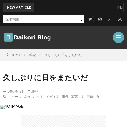
NEW ARTICLE
[Mac]Mac 
雑記
久しぶりに日をまたいだ
HOME
雑
久しぶりに日をまたいだ
記
Tips
2009.04.24
雑記
ニュース
,
ネタ
,
ネット
,
メディア
,
事件
,
写真
,
本
,
芸能
,
食
ガ
ジ
グ