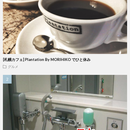
[札幌カフェ] Plantation By MORIHIKO でひと休み
グルメ