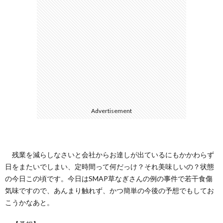
ェ
ル
旅
ッ
メ
行・
こ
ト
散
の
歩
ブ
Advertisement
ロ
グ
残業を減らしなさいと会社からお達しが出ているにもかかわらず
日をまたいでしまい、定時間って何だっけ？それ美味しいの？状態
に
の今日この頃です。今日はSMAP草なぎさんの例の事件で若干食傷
気味ですので、あんまり触れず、かつ簡単の今後の予想でもしてお
つ
こうかなあと。
い