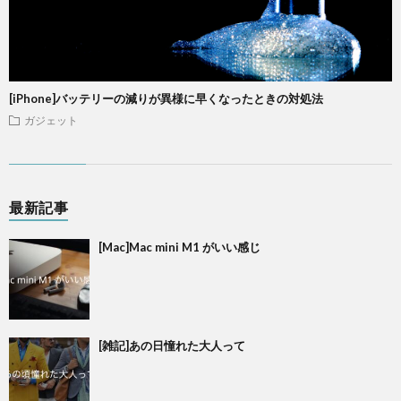
[iPhone]バッテリーの減りが異様に早くなったときの対処法
ガジェット
最新記事
[Mac]Mac mini M1 がいい感じ
[雑記]あの日憧れた大人って