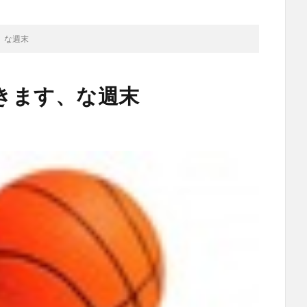
、な週末
きます、な週末