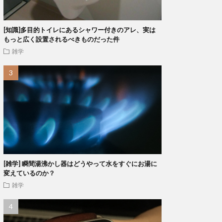
[知識]多目的トイレにあるシャワー付きのアレ、実は
もっと広く設置されるべきものだった件
雑学
[雑学] 瞬間湯沸かし器はどうやって水をすぐにお湯に
変えているのか？
雑学