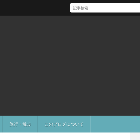
[Mac]Mac mini M1 がいい感じ
旅行・散歩
このブログについて