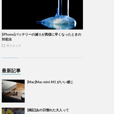
[iPhone]バッテリーの減りが異様に早くなったときの
対処法
ガジェット
最新記事
[Mac]Mac mini M1 がいい感じ
[雑記]あの日憧れた大人って