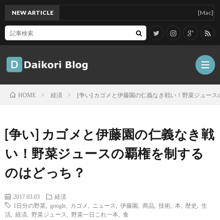
NEW ARTICLE
[Mac]Mac min
経済
[争い] カゴメと伊藤園の仁義なき戦い！野菜ジュー
HOME
雑
[争い] カゴメと伊藤園の仁義なき戦
記
Tips
い！野菜ジュースの覇権を制する
のはどっち？
ガ
2017.03.03
経済
ジ
グ
1日分の野菜
,
google
,
カゴメ
,
ニュース
,
伊藤園
,
商品
,
技術
,
本
,
歴史
,
生
活
,
経済
,
野菜ジュース
,
野菜一日これ一本
,
食