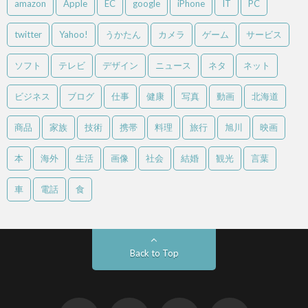
amazon
Apple
EC
google
iPhone
IT
PC
twitter
Yahoo!
うかたん
カメラ
ゲーム
サービス
ソフト
テレビ
デザイン
ニュース
ネタ
ネット
ビジネス
ブログ
仕事
健康
写真
動画
北海道
商品
家族
技術
携帯
料理
旅行
旭川
映画
本
海外
生活
画像
社会
結婚
観光
言葉
車
電話
食
Back to Top