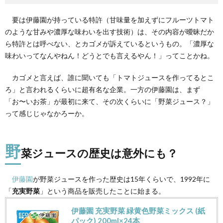
要は伊藤園が持っている特許（甘味量を加えずにフルーツトマト
のような甘みや濃厚な味わいを出す技術）は、その内容が曖昧だか
ら特許とは呼べない、とカゴメが訴えているというもの。「濃厚な
味わいってなんやねん！どうとでも言えるやん！」ってことかね。
カゴメと言えば、誰に聞いても「トマトジュースを作ってるとこ
ろ」と言われるくらいに超有名な企業。一方の伊藤園は、まず
「お〜いお茶」が最初に来て、その次くらいに「野菜ジュース？」
って感じじゃなかろーか。
野
菜ジュースの歴史は意外にも？
伊藤園
が野菜ジュースを作った歴史は15年くらいで、1992年に
「
充実野菜
」という商品を販売したことに始まる。
伊藤園 充実野菜 緑黄色野菜ミックス (紙
パック) 200ml×24本