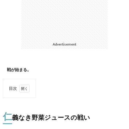
て
Advertisement
戦が始まる。
目次
1.
仁義
なき
仁
野菜
義なき野菜ジュースの戦い
ジュ
ース