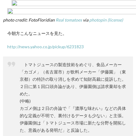
の戦
い
2.
photo credit: FotoFloridian
Real tomatoes
via
photopin
(license)
野菜
ジュ
今朝方こんなニュースを見た。
ース
の歴
史は
http://news.yahoo.co.jp/pickup/6231823
意外
に
も？
トマトジュースの製造技術をめぐり、食品メーカー
3.
「カゴメ」（名古屋市）が飲料メーカー「伊藤園」（東
まと
京都）の特許の取り消しを求めて知財高裁に提訴した。
め
２日に第１回口頭弁論があり、伊藤園側は請求棄却を求
めた。
(中略)
カゴメ側は２日の弁論で「『濃厚な味わい』などの具体
的な定義が不明で、裏付けるデータも少ない」と主張。
伊藤園側は「トマトジュース市場に新たな分野を開拓し
た、意義がある発明だ」と反論した。