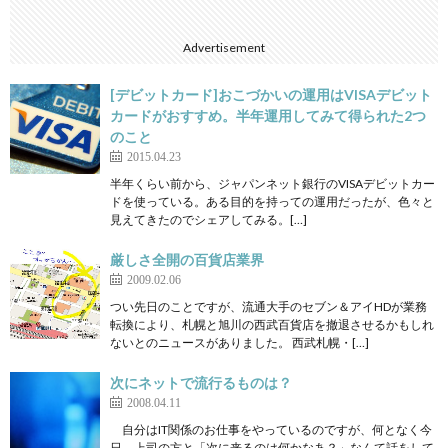
Advertisement
[デビットカード]おこづかいの運用はVISAデビット
カードがおすすめ。半年運用してみて得られた2つ
のこと
2015.04.23
半年くらい前から、ジャパンネット銀行のVISAデビットカー
ドを使っている。ある目的を持っての運用だったが、色々と
見えてきたのでシェアしてみる。[…]
厳しさ全開の百貨店業界
2009.02.06
つい先日のことですが、流通大手のセブン＆アイHDが業務
転換により、札幌と旭川の西武百貨店を撤退させるかもしれ
ないとのニュースがありました。 西武札幌・[…]
次にネットで流行るものは？
2008.04.11
自分はIT関係のお仕事をやっているのですが、何となく今
日、上司の方と「次に来るのは何かなあ？」なんて話をして