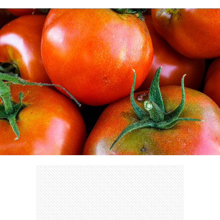
ェ
ル
旅
ッ
メ
行・
こ
ト
散
の
歩
ブ
ロ
グ
に
つ
い