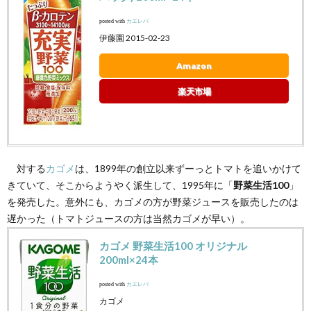
posted with
カエレバ
伊藤園 2015-02-23
Amazon
楽天市場
対する
カゴメ
は、1899年の創立以来ずーっとトマトを追いかけて
きていて、そこからようやく派生して、1995年に「
野菜生活100
」
を発売した。意外にも、カゴメの方が野菜ジュースを販売したのは
遅かった（トマトジュースの方は当然カゴメが早い）。
カゴメ 野菜生活100 オリジナル
200ml×24本
posted with
カエレバ
カゴメ