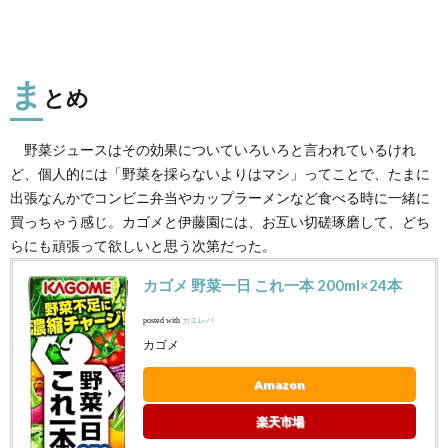
ま
とめ
野菜ジュースはその効果についていろいろと言われているけれ
ど、個人的には「野菜を採らないよりはマシ」ってことで、たまに
出張なんかでコンビニ弁当やカップラーメンなど食べる時に一緒に
買っちゃう感じ。カゴメと伊藤園には、お互い切磋琢磨して、どち
らにも頑張って欲しいと思う次第だった。
カゴメ 野菜一日 これ一本 200ml×24本
posted with
カエレバ
カゴメ
Amazon
楽天市場