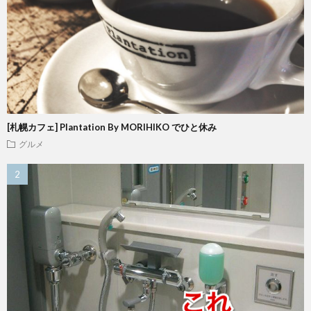
[札幌カフェ] Plantation By MORIHIKO でひと休み
グルメ