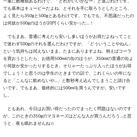
一重に数種類あるわけで、「どれがいいかなー」と選ぶわけです。
でも基本はキューピーだよね、とそれを手に取ろうとしたところ、
よく見たら350gと500gとあるわけです。でもでも、不思議だったの
て
は何故か500gのほうが20円くらい安かった…！
でもまあ、普通に考えたら安いし多いほうがお得だよねってこと
で迷わず500gのそれを選んだわけですが、「どういうことやねん」
という気持ちは拭えないまま。たまにありますよね、例えばコーラ
を買おうとしたら、お徳用500mlの缶のほうが、350mlの普通の缶よ
り何故か安かったりするとき。そりゃーたっぷり入ったほうがお得
でしょう！と思うのは学生のときまでの話で、これくらいの年にな
ると「こんなに飲めないや…」と数秒考え込んでしまうこと請け合
いです。でもまあ、最終的には500mlを買うんですが。安いです
し。
ともあれ、今日はお買い得だったのでまったく問題はないのです
が、このときの350gのマヨネーズはどんな人が買うんだろう…と思
うと、夜も眠れませんね☆