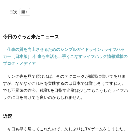
目次
1.
今日
のぐ
今日のぐっと来たニュース
っと
来た
ニュ
仕事の質を向上させるためのシンプルガイドライン : ライフハッ
ース
カー［日本版］, 仕事も生活も上手くこなすライフハック情報満載の
ブログ・メディア
2.
近況
リンク先を見て頂ければ、そのテクニックが簡潔に書いてありま
すが、なかなかこれらを実践するのは日本では難しそうですねえ。
でも不景気の昨今、残業0を目指す企業は少しでもこうしたライフハ
ックに目を向けても良いのかもしれません。
近況
今日も早く帰ってこれたので、久しぶりにTVゲームをしました。