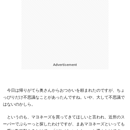
ェ
ル
旅
ッ
メ
行・
こ
ト
散
の
歩
ブ
Advertisement
ロ
グ
今日は帰りがてら奥さんからおつかいを頼まれたのですが、ちょ
っぴりだけ不思議なことがあったんですね。いや、大して不思議で
に
はないのかしら。
つ
というのも、マヨネーズを買ってきてほしいと言われ、近所のス
ーパーでぶらーっと探したわけですが、まあマヨネーズといっても
い