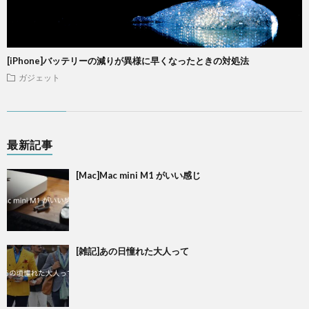
[iPhone]バッテリーの減りが異様に早くなったときの対処法
ガジェット
最新記事
[Mac]Mac mini M1 がいい感じ
[雑記]あの日憧れた大人って