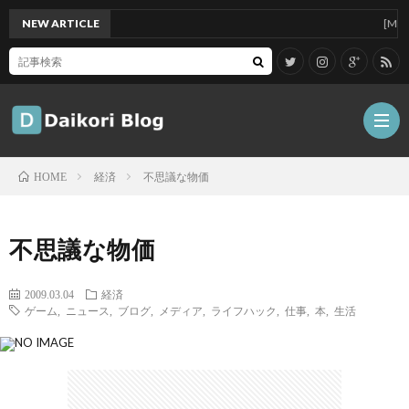
NEW ARTICLE
[Mac]Ma
経済
不思議な物価
HOME
雑
不思議な物価
記
Tips
2009.03.04
経済
ゲーム
,
ニュース
,
ブログ
,
メディア
,
ライフハック
,
仕事
,
本
,
生活
ガ
ジ
グ