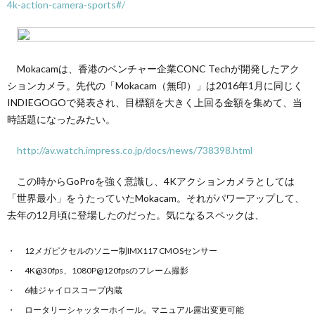
4k-action-camera-sports#/
Mokacamは、香港のベンチャー企業CONC Techが開発したアク
ションカメラ。先代の「Mokacam（無印）」は2016年1月に同じく
INDIEGOGOで発表され、目標額を大きく上回る金額を集めて、当
時話題になったみたい。
http://av.watch.impress.co.jp/docs/news/738398.html
この時からGoProを強く意識し、4Kアクションカメラとしては
「世界最小」をうたっていたMokacam。それがパワーアップして、
去年の12月頃に登場したのだった。気になるスペックは、
12メガピクセルのソニー制IMX117 CMOSセンサー
4K@30fps、1080P@120fpsのフレーム撮影
6軸ジャイロスコープ内蔵
ロータリーシャッターホイール。マニュアル露出変更可能