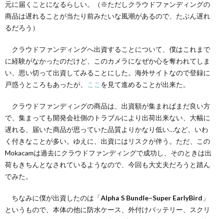
元に届くことになるらしい。（※ただしクラウドファンディングの
商品は遅れることが当たり前みたいな風潮があるので、たぶん遅れ
るだろう）
クラウドファンディングへ出資することについて、僕はこれまで
に経験がなかったのだけど、このカメラになぜか心を奪われてしま
い、思い切って出資してみることにした。海外サイトなので登録に
戸惑うところもあったが、
ここ
を見て進めることが出来た。
クラウドファンディングの商品は、出資額が集まればまだ良い方
で、集まっても開発会社側のトラブルにより出荷出来ない、大幅に
遅れる、届いた商品が思っていた品質よりかなり低い…など、いわ
く付きなことが多い。ゆえに、出資にはリスクが伴う。ただ、この
Mokacamは過去にクラウドファンディングで成功し、そのときは出
荷もきちんとなされているようなので、今回も大丈夫だろうと踏ん
でみた。
ちなみに僕が出資したのは「
Alpha S Bundle–Super EarlyBird
」
というもので、本体の他に防水ケース、外付けバッテリー、スクリ