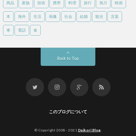
商品
家族
技術
携帯
料理
旅行
旭川
映画
本
海外
生活
画像
社会
結婚
観光
言葉
車
電話
食
Back to Top
このブログについて
© Copyright 2008 - 2021
Daikori Blog
.