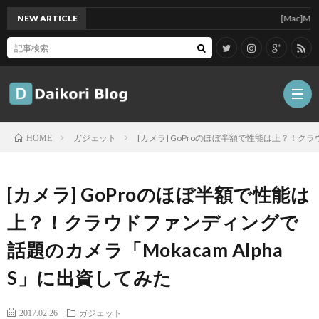
NEW ARTICLE
[Mac]Mac mini
ガジェット
[カメラ] GoProのほぼ半額で性能は上？！クラ
HOME
雑
[カメラ] GoProのほぼ半額で性能は
記
Tips
上？！クラウドファンディングで
話題のカメラ「Mokacam Alpha
ガ
S」に出資してみた
ジ
グ
2017.02.26
ガジェット