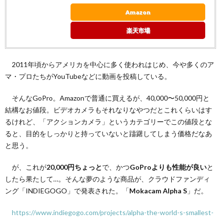
資し
てみ
Amazon
た
楽天市場
3.
今な
らま
だ間
2011年頃からアメリカを中心に多く使われはじめ、今や多くのア
に合
マ・プロたちがYouTubeなどに動画を投稿している。
う！
（た
そんなGoPro。Amazonで普通に買えるが、40,000〜50,000円と
だし
注意
結構なお値段。ビデオカメラもそれなりなやつだとこれくらいはす
事項
るけれど、「アクションカメラ」というカテゴリーでこの値段とな
あ
ると、目的をしっかりと持っていないと躊躇してしまう価格だなあ
り）
と思う。
が、これが
20,000円ちょっと
で、かつ
GoProよりも性能が良い
と
したら果たして…。そんな夢のような商品が、クラウドファンディ
ング「INDIEGOGO」で発表された。「
Mokacam Alpha S
」だ。
https://www.indiegogo.com/projects/alpha-the-world-s-smallest-