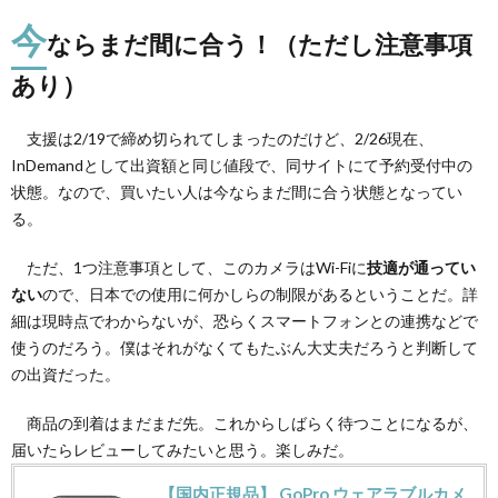
今
ならまだ間に合う！（ただし注意事項
あり）
支援は2/19で締め切られてしまったのだけど、2/26現在、
InDemandとして出資額と同じ値段で、同サイトにて予約受付中の
状態。なので、買いたい人は今ならまだ間に合う状態となってい
る。
ただ、1つ注意事項として、このカメラはWi-Fiに
技適が通ってい
ない
ので、日本での使用に何かしらの制限があるということだ。詳
細は現時点でわからないが、恐らくスマートフォンとの連携などで
使うのだろう。僕はそれがなくてもたぶん大丈夫だろうと判断して
の出資だった。
商品の到着はまだまだ先。これからしばらく待つことになるが、
届いたらレビューしてみたいと思う。楽しみだ。
【国内正規品】 GoPro ウェアラブルカメ