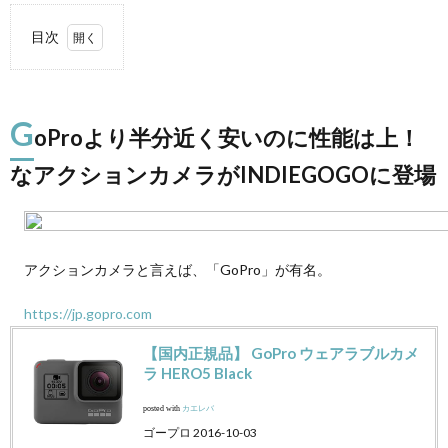
目次
1.
GoPro
より半分近
く安いのに
G
性能は上！
oProより半分近く安いのに性能は上！
なアクショ
ンカメラが
なアクションカメラがINDIEGOGOに登場
INDIEGOGO
に登場
2.
今回
アクションカメラと言えば、「GoPro」が有名。
も出
資額
を超
https://jp.gopro.com
える
達成
【国内正規品】 GoPro ウェアラブルカメ
率。
ラ HERO5 Black
僕も
思い
posted with
カエレバ
切っ
て出
ゴープロ 2016-10-03