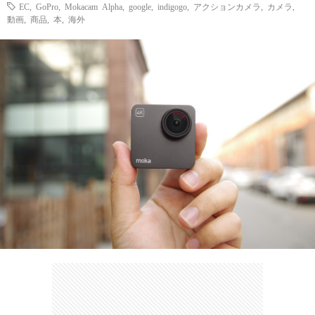
ェ
EC
,
GoPro
,
Mokacam Alpha
,
google
,
indigogo
,
アクションカメラ
,
カメラ
,
ル
旅
動画
,
商品
,
本
,
海外
ッ
メ
行・
こ
ト
散
の
歩
ブ
ロ
グ
に
つ
い