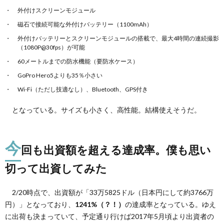
外付けスクリーンモジュール
磁石で接続可能な外付けバッテリー（1100mAh）
外付けバッテリーとスクリーンモジュールの搭載で、最大4時間の連続撮影
（1080P@30fps）が可能
60メートルまでの防水機能（要防水ケース）
GoPro Hero5よりも35％小さい
Wi-Fi（ただし技適なし）、Bluetooth、GPS付き
となっている。サイズも小さく、高性能。結構使えそうだ。
今
回も出資額を超える達成率。僕も思い
切って出資してみた
2/20時点で、出資額が「33万5825ドル（日本円にして約3766万
円）」となっており、
1241%（？！）
の達成率となっている。ゆえ
に出荷も決まっていて、予定通り行けば2017年5月頃より出資者の