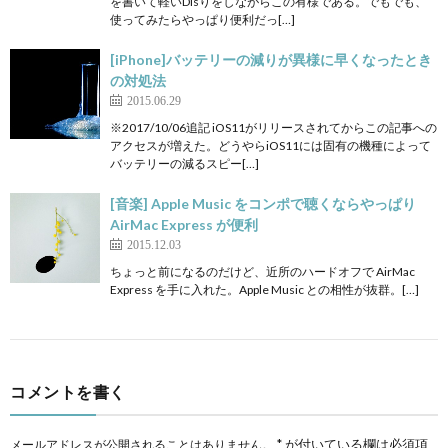
を書いて軽いDisりをしながらこの有様である。でもでも、
使ってみたらやっぱり便利だっ[…]
[iPhone]バッテリーの減りが異様に早くなったとき
の対処法
2015.06.29
※2017/10/06追記 iOS11がリリースされてからこの記事への
アクセスが増えた。どうやらiOS11には固有の機種によって
バッテリーの減るスピー[…]
[音楽] Apple Music をコンポで聴くならやっぱり
AirMac Express が便利
2015.12.03
ちょっと前になるのだけど、近所のハードオフで AirMac
Express を手に入れた。Apple Music との相性が抜群。[…]
コメントを書く
*
が付いている欄は必須項
メールアドレスが公開されることはありません。