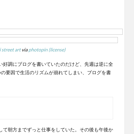
 street art
via
photopin
(license)
い好調にブログを書いていたのだけど、先週は逆に全
つの要因で生活のリズムが崩れてしまい、ブログを書
して朝方までずっと仕事をしていた。その後も午後か