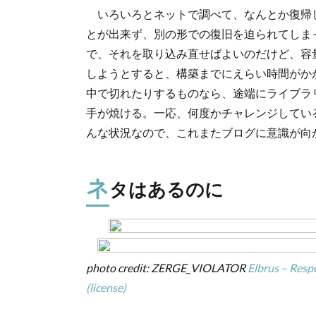
いろいろとネットで調べて、なんとか復帰
とが出来ず、別の形での復旧を迫られてしま
で、それを取り込み直せばよいのだけど、容量
しようとすると、構築までにえらい時間がかか
中で切れたりするものなら、途端にライブラ
手が焼ける。一応、何度かチャレンジしてい
んな状況なので、これまたブログに意識が向
ネ
タはあるのに
photo credit: ZERGE_VIOLATOR
Elbrus – Res
(license)