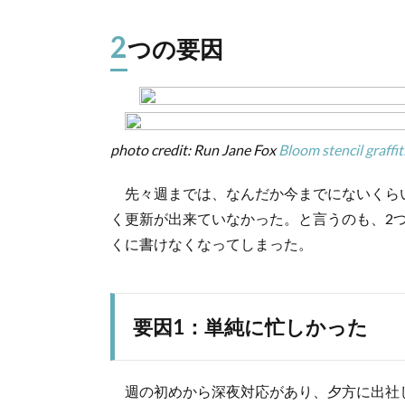
2つ
の
2
つの要因
要
因
1.1.
要因
1：単
photo credit: Run Jane Fox
Bloom stencil graffiti
純に
忙し
先々週までは、なんだか今までにないくら
かっ
た
く更新が出来ていなかった。と言うのも、2
1.2.
くに書けなくなってしまった。
要因
2：写
真の
ライ
要因1：単純に忙しかった
ブラ
リが
壊れ
週の初めから深夜対応があり、夕方に出社
た