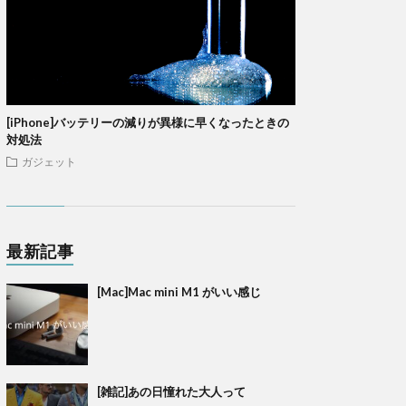
[iPhone]バッテリーの減りが異様に早くなったときの
対処法
ガジェット
最新記事
[Mac]Mac mini M1 がいい感じ
[雑記]あの日憧れた大人って