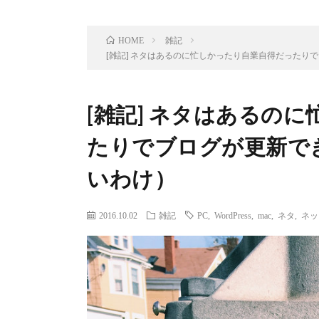
雑記
HOME
[雑記] ネタはあるのに忙しかったり自業自得だったり
[雑記] ネタはあるの
たりでブログが更新で
いわけ）
2016.10.02
雑記
PC
,
WordPress
,
mac
,
ネタ
,
ネッ