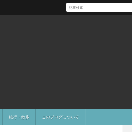
[Mac]Mac mini M1 がいい感じ
旅行・散歩
このブログについて