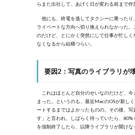
らまた出社して、あげく日が変わる前まで作
2.
ネ
他にも、終電を逃してタクシーに乗ったり
タ
は
ライベートな方向へ切り換えられなかった。
あ
のだけど、とにかく突然にして仕事が忙しく
る
なくなるから結構つらい。
の
に
3.
ま
要因2：写真のライブラリが
と
め
これはほとんど自分のせいなのだけど、今
まった。というのも、最近MacのOSが新しくなり
ートするまではよかったものの。その後、写
す」と言われ、しばらく待っていたら、80
を強制終了したら、以降ライブラリが開けな