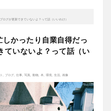
でブログが更新できていないよ？って話（いいわけ）
に忙しかったり自業自得だっ
きていないよ？って話（い
ト
,
ブログ
,
仕事
,
写真
,
動物
,
本
,
環境
,
生活
,
画像