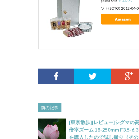
posted with
カエレバ
ソト(SOTO) 2012-04-0
Amazon
前の記事
[東京散歩][レビュー]シグマの
倍率ズーム 18-250mm F3.5-6.3
を購入したので試し撮り（その