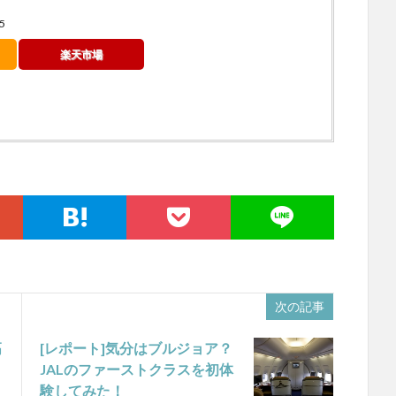
5
楽天市場
次の記事
高
[レポート]気分はブルジョア？
JALのファーストクラスを初体
験してみた！