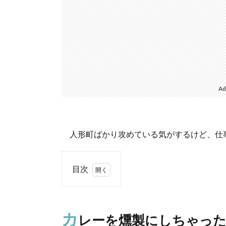
Ad
人形町ばかり攻めている気がするけど、仕
目次
1.
カレー
を燻製
カ
レーを燻製にしちゃった
にしち