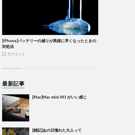
[iPhone]バッテリーの減りが異様に早くなったときの
対処法
ガジェット
最新記事
[Mac]Mac mini M1 がいい感じ
[雑記]あの日憧れた大人って