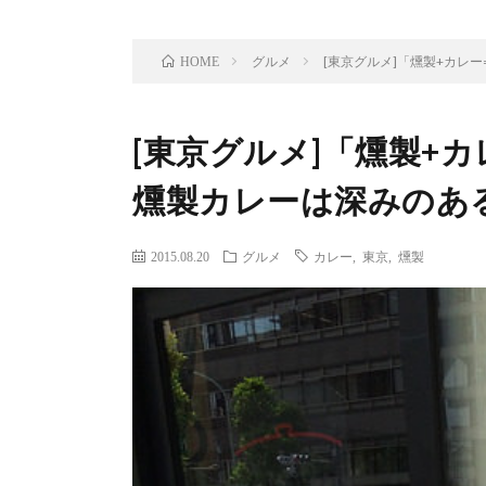
グルメ
[東京グルメ]「燻製+カレ
HOME
[東京グルメ]「燻製+
燻製カレーは深みのあ
2015.08.20
グルメ
カレー
,
東京
,
燻製