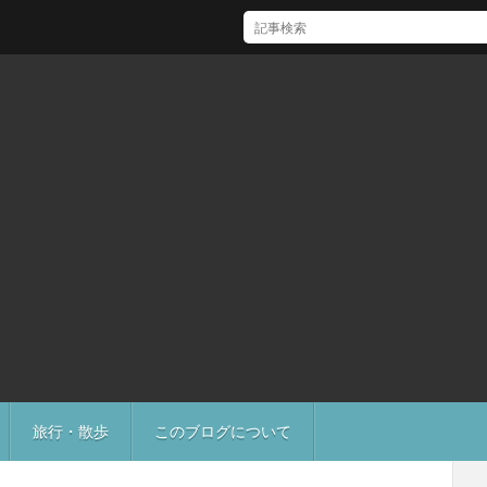
[Mac]Mac mini M1 がいい感じ
旅行・散歩
このブログについて