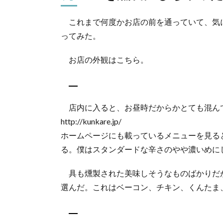
ゃっ
た？！
これまで何度かお店の前を通っていて、気
2.
ってみた。
おつ
まみ
お店の外観はこちら。
も充
実。
夜も
楽し
そう
店内に入ると、お昼時だからかとても混ん
http://kunkare.jp/
ホームページにも載っているメニューを見る
る。僕はスタンダードな辛さのやや濃いめに
具も燻製された美味しそうなものばかりだ
選んだ。これはベーコン、チキン、くんたま