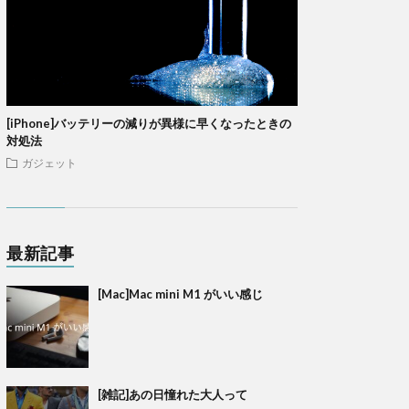
[iPhone]バッテリーの減りが異様に早くなったときの
対処法
ガジェット
最新記事
[Mac]Mac mini M1 がいい感じ
[雑記]あの日憧れた大人って