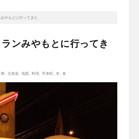
ンみやもとに行ってきた
トランみやもとに行ってき
仕事
,
北海道
,
地図
,
料理
,
早来町
,
本
,
食