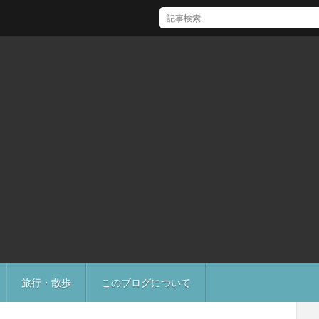
[Mac]Mac mini M1 がいい感じ
旅行・散歩
このブログについて