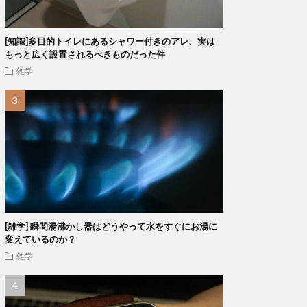
[知識]多目的トイレにあるシャワー付きのアレ、実は
もっと広く設置されるべきものだった件
雑学
[雑学] 瞬間湯沸かし器はどうやって水をすぐにお湯に
変えているのか？
雑学