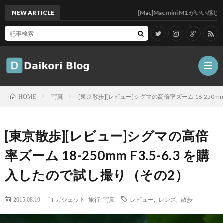
NEW ARTICLE
[Mac]Mac mini M1 がいい感じ
写真
[東京散歩][レビュー]シグマの高倍率ズーム 18-250mm
HOME
雑
[東京散歩][レビュー]シグマの高倍
記
Tips
率ズーム 18-250mm F3.5-6.3 を購
入したので試し撮り（その2）
ガ
2015.08.19
ガジェット
旅行
写真
レビュー
,
レンズ
,
散歩
ジ
グ