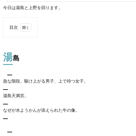
今日は湯島と上野を回ります。
目次
1.
湯島
湯
2.
島
買っ
てよ
かっ
た高
急な階段。駆け上がる男子、上で待つ女子。
倍率
ズー
ムレ
湯島天満宮。
ンズ
なぜが水ようかんが添えられた牛の像。