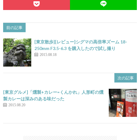
前の記事
[東京散歩][レビュー]シグマの高倍率ズーム 18-
250mm F3.5-6.3 を購入したので試し撮り
2015.08.18
次の記事
[東京グルメ]「燻製+カレー=くんかれ」人形町の燻
製カレーは深みのある味だった
2015.08.20