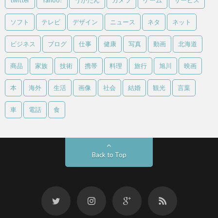
twitter
Yahoo!
うかたん
カメラ
ゲーム
サービス
ソフト
テレビ
デザイン
ニュース
ネタ
ネット
ビジネス
ブログ
仕事
健康
写真
動画
北海道
商品
家族
技術
携帯
料理
旅行
旭川
映画
本
海外
生活
画像
社会
結婚
観光
言葉
車
電話
食
Back to Top