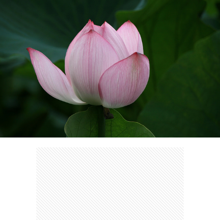
ェ
ル
旅
ッ
メ
行・
こ
ト
散
の
歩
ブ
ロ
グ
に
つ
い