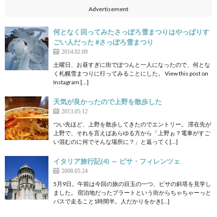
Advertisement
何となく回ってみたさっぽろ雪まつりはやっぱりす
ごい人だった #さっぽろ雪まつり
2014.02.09
土曜日、お昼すぎに街でぽつんと一人になったので、何とな
く札幌雪まつりに行ってみることにした。 View this post on
Instagram […]
天気が良かったので上野を散歩した
2013.05.12
つい先ほど、上野を散歩してきたのでエントリー。 滞在先が
上野で、それを言えばあらゆる方から「上野ぉ？電車がすご
い混むのに何でそんな場所に？」と返ってく[…]
イタリア旅行記(4) ～ ピサ・フィレンツェ
2008.05.24
5月9日。午前は今回の旅の目玉の一つ、ピサの斜塔を見学し
ました。 宿泊地だったプラートという街からちゃちゃーっと
バスで走ること1時間半。人だかりをかき[…]