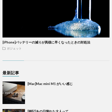
[iPhone]バッテリーの減りが異様に早くなったときの対処法
ガジェット
最新記事
[Mac]Mac mini M1 がいい感じ
[雑記]あの日憧れた大人って