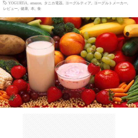
ェ
YOGURTiA
,
amazon
,
タニカ電器
,
ヨーグルティア
,
ヨーグルトメーカー
,
ル
旅
レビュー
,
健康
,
本
,
食
ッ
メ
行・
こ
ト
散
の
歩
ブ
ロ
グ
に
つ
い