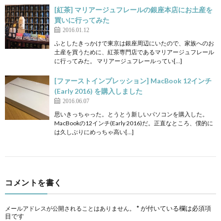
[紅茶] マリアージュフレールの銀座本店にお土産を
買いに行ってみた
2016.01.12
ふとしたきっかけで東京は銀座周辺にいたので、家族へのお
土産を買うために、紅茶専門店であるマリアージュフレール
に行ってみた。 マリアージュフレールってい[…]
[ファーストインプレッション] MacBook 12インチ
(Early 2016) を購入しました
2016.06.07
思いきっちゃった。とうとう新しいパソコンを購入した。
MacBookの12インチ(Early 2016)だ。正直なところ、僕的に
は久しぶりにめっちゃ高い[…]
コメントを書く
*
が付いている欄は必須項
メールアドレスが公開されることはありません。
目です