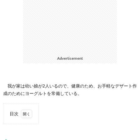
て
Advertisement
我が家は幼い娘が2人いるので、健康のため、お手軽なデザート作
成のためにヨーグルトを常備している。
目次
1.
無限増殖
も可能？ヨーグ
ルトメーカー