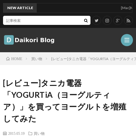
NEW ARTICLE
[Mac]Mac mini
買い物
[レビュー]タニカ電器「YOGURTiA（ヨーグル
HOME
雑
[レビュー]タニカ電器
記
Tips
「YOGURTiA（ヨーグルティ
ア）」を買ってヨーグルトを増殖
ガ
してみた
ジ
グ
2015.05.19
買い物