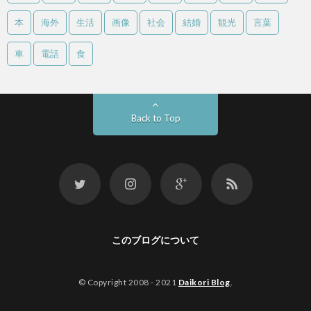
本
海外
生活
画像
社会
結婚
観光
言葉
車
電話
食
Back to Top
このブログについて
© Copyright 2008 - 2021
Daikori Blog
.