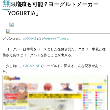
無
「YOGURTiA」
限増殖も可能？ヨーグルトメーカー
2.
「YOGURTiA」
市販
のヨ
ーグ
ルト
があ
れば
photo credit:
k9093-1
via
photopin
(license)
お手
軽に
ヨーグルトは牛乳をベースとした発酵食品だ。つまり、牛乳と種
増殖
可能
菌さえあればヨーグルトを作ることが出来る。
3.
少し前に、
GIGAZINE
でヨーグルトに関するこんな記事があっ
さて
た。
その
お味
は？
4.
まと
め