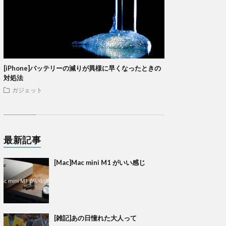
[iPhone]バッテリーの減りが異様に早くなったときの
対処法
ガジェット
最新記事
[Mac]Mac mini M1 がいい感じ
[雑記]あの日憧れた大人って