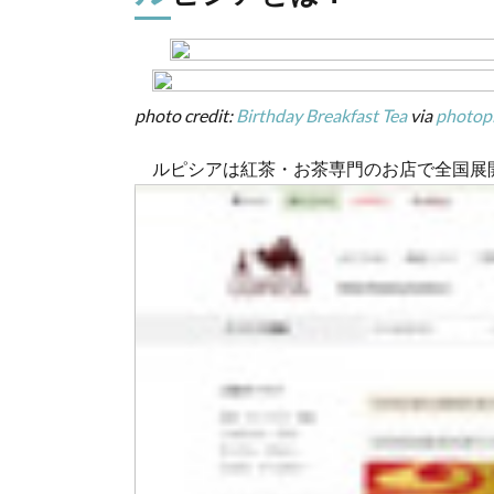
は？
2.
グラ
ン・
photo credit:
Birthday Breakfast Tea
via
photop
マル
シェ
ルピシアは紅茶・お茶専門のお店で全国展
と
は？