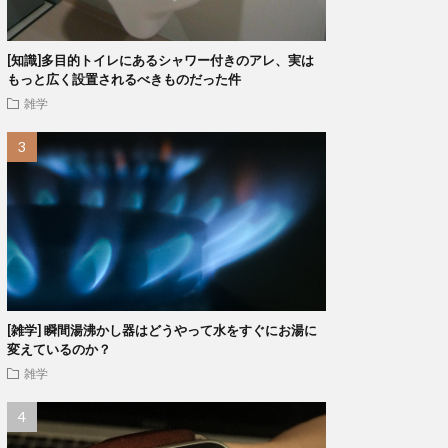
[知識]多目的トイレにあるシャワー付きのアレ、実は
もっと広く設置されるべきものだった件
雑学
[雑学] 瞬間湯沸かし器はどうやって水をすぐにお湯に
変えているのか？
雑学