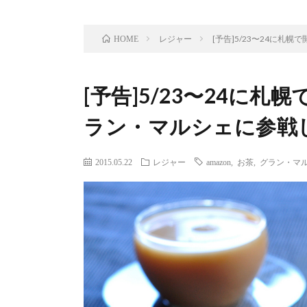
レジャー
[予告]5/23〜24に
HOME
[予告]5/23〜24に
ラン・マルシェに参戦
2015.05.22
レジャー
amazon
,
お茶
,
グラン・マ