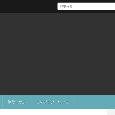
[Mac]Mac mini M1 がいい感じ
旅行・散歩
このブログについて