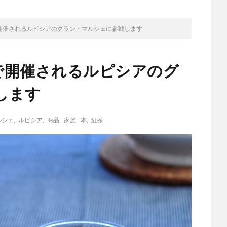
札幌で開催されるルピシアのグラン・マルシェに参戦します
札幌で開催されるルピシアのグ
します
ルシェ
,
ルピシア
,
商品
,
家族
,
本
,
紅茶