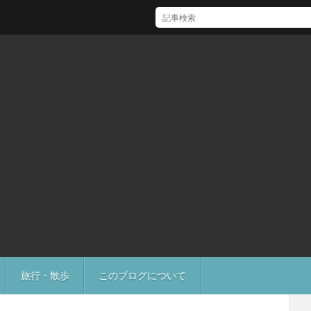
[Mac]Mac mini M1 がいい感じ
旅行・散歩
このブログについて