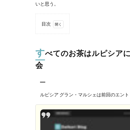
いと思う。
目次
1.
すべて
のお茶
す
べてのお茶はルピシアに
はルピ
シアに
会
通ず
る？！
日本屈
指のお
茶販売
ルピシア グラン・マルシェは前回のエン
会
2.
お茶
だけ
では
な