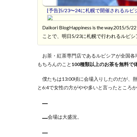
[予告]5/23〜24に札幌で開催される
Daikori BlogHappiness is the w
ことで、明日5/23に札幌で行われるルピ
お茶・紅茶専門店であるルピシアが全国各
もちろんのこと
100種類以上のお茶を無料で
僕たちは13:00頃に会場入りしたのだが
と6:4で女性の方がやや多いと言ったところ
会場は大盛況。