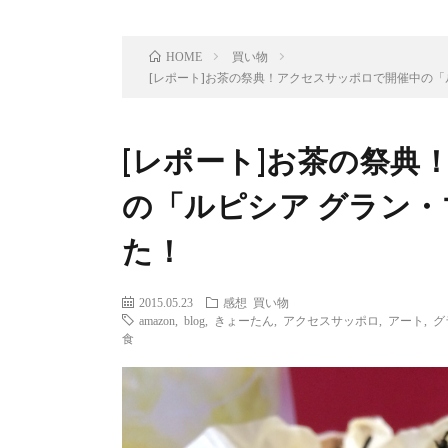
買い物
HOME
[レポート]お茶の祭典！アクセスサッポロで開催中の「
[レポート]お茶の祭典
の「ルピシア グラン・
た！
2015.05.23
感想
買い物
amazon
,
blog
,
きょーたん
,
アクセスサッポロ
,
アート
,
グ
食