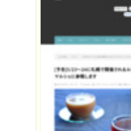
い、
魅惑
のイ
ート
イン
コー
ナー
3.
さて
気に
なる
戦利
品
は？
4.
ま
と
め