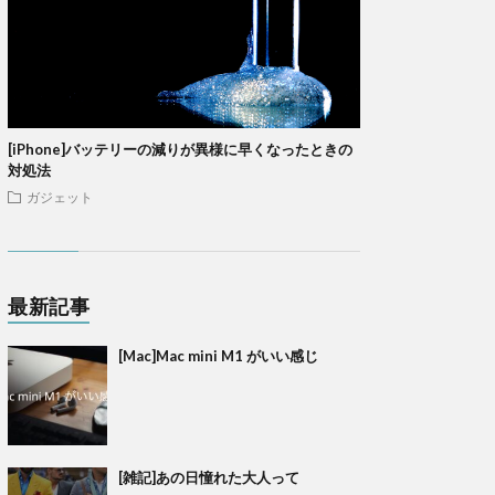
[iPhone]バッテリーの減りが異様に早くなったときの
対処法
ガジェット
最新記事
[Mac]Mac mini M1 がいい感じ
[雑記]あの日憧れた大人って