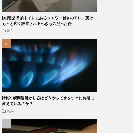
[知識]多目的トイレにあるシャワー付きのアレ、実は
もっと広く設置されるべきものだった件
雑学
[雑学] 瞬間湯沸かし器はどうやって水をすぐにお湯に
変えているのか？
雑学