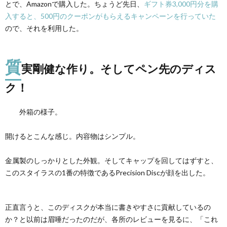
り。
とで、Amazonで購入した。ちょうど先日、
ギフト券3,000円分を購
そし
入すると、500円のクーポンがもらえるキャンペーンを行っていた
てペ
ので、それを利用した。
ン先
のデ
ィス
ク！
質
実剛健な作り。そしてペン先のディス
3.
まと
ク！
め
外箱の様子。
開けるとこんな感じ。内容物はシンプル。
金属製のしっかりとした外観。そしてキャップを回してはずすと、
このスタイラスの1番の特徴であるPrecision Discが顔を出した。
正直言うと、このディスクが本当に書きやすさに貢献しているの
か？と以前は眉唾だったのだが、各所のレビューを見るに、「これ