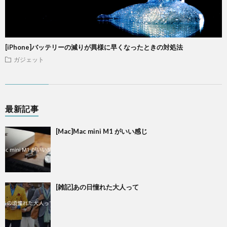
[iPhone]バッテリーの減りが異様に早くなったときの対処法
ガジェット
最新記事
[Mac]Mac mini M1 がいい感じ
[雑記]あの日憧れた大人って