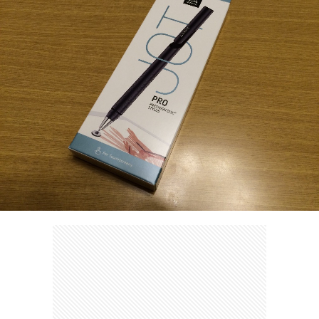
ェ
ル
旅
ッ
メ
行・
こ
ト
散
の
歩
ブ
ロ
グ
に
つ
い