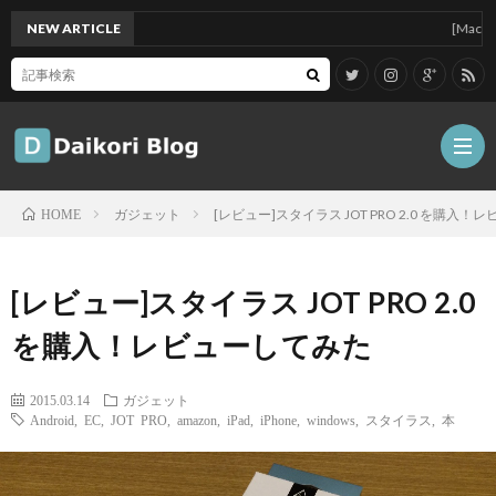
NEW ARTICLE
[Mac]Mac m
ガジェット
[レビュー]スタイラス JOT PRO 2.0 を購入
HOME
雑
[レビュー]スタイラス JOT PRO 2.0
記
Tips
を購入！レビューしてみた
ガ
2015.03.14
ガジェット
Android
,
EC
,
JOT PRO
,
amazon
,
iPad
,
iPhone
,
windows
,
スタイラス
,
本
ジ
グ