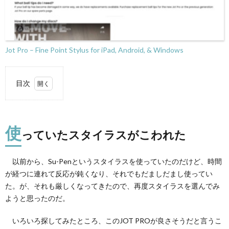
Jot Pro – Fine Point Stylus for iPad, Android, & Windows
目次
1.
使っ
てい
使
たス
っていたスタイラスがこわれた
タイ
ラス
がこ
以前から、Su-Penというスタイラスを使っていたのだけど、時間
われ
が経つに連れて反応が鈍くなり、それでもだましだまし使ってい
た
た。が、それも厳しくなってきたので、再度スタイラスを選んでみ
2.
ようと思ったのだ。
質実
剛健
いろいろ探してみたところ、このJOT PROが良さそうだと言うこ
な作