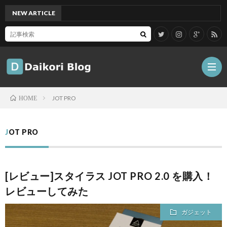
NEW ARTICLE
[Mac]
JOT PRO
HOME
雑
JOT PRO
記
Tips
[レビュー]スタイラス JOT PRO 2.0 を購入！
ガ
レビューしてみた
ジ
グ
ガジェット