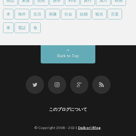
商品
家族
技術
携帯
料理
旅行
旭川
映画
本
海外
生活
画像
社会
結婚
観光
言葉
車
電話
食
Back to Top
このブログについて
© Copyright 2008 - 2021
Daikori Blog
.