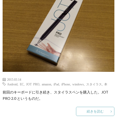
ェ
ル
旅
ッ
メ
行・
こ
ト
散
の
歩
ブ
ロ
グ
2015.03.14
Android
,
EC
,
JOT PRO
,
amazon
,
iPad
,
iPhone
,
windows
,
スタイラス
,
本
に
前回のキーボードに引き続き、スタイラスペンを購入した。JOT
PRO 2.0 というものだ。
つ
続きを読む
い