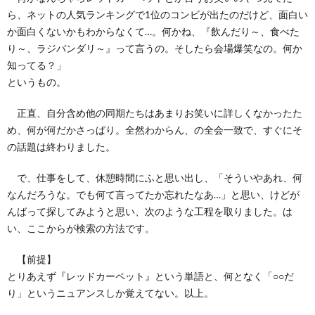
ら、ネットの人気ランキングで1位のコンビが出たのだけど、面白い
か面白くないかもわからなくて…。何かね、『飲んだり～、食べた
て
り～、ラジバンダリ～』って言うの。そしたら会場爆笑なの。何か
知ってる？」
というもの。
正直、自分含め他の同期たちはあまりお笑いに詳しくなかったた
め、何が何だかさっぱり。全然わからん、の全会一致で、すぐにそ
の話題は終わりました。
で、仕事をして、休憩時間にふと思い出し、「そういやあれ、何
なんだろうな。でも何て言ってたか忘れたなあ…」と思い、けどが
んばって探してみようと思い、次のような工程を取りました。は
い、ここからが検索の方法です。
【前提】
とりあえず『レッドカーペット』という単語と、何となく「○○だ
り」というニュアンスしか覚えてない。以上。