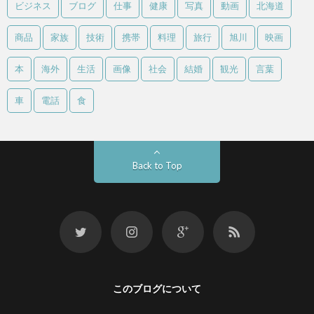
ビジネス
ブログ
仕事
健康
写真
動画
北海道
商品
家族
技術
携帯
料理
旅行
旭川
映画
本
海外
生活
画像
社会
結婚
観光
言葉
車
電話
食
Back to Top
このブログについて