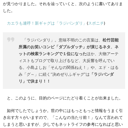
が見つかりました。それを辿っていくと、次のように書いてありま
した。
カエラも連呼！新ギャグは「ラジバンダリ」
(
スポニチ
)
「ラジバンダリ」。意味不明のこの言葉は、
松竹芸能
所属のお笑いコンビ「ダブルダッチ」が演じるネタ
。
ネ
ットの検索ランキングで１位になった
ほか、大物アーテ
ィストもブログで取り上げるなど、大反響を呼んでい
る。小島よしお「そんなの関係ねえ！」や、エド・はる
み「グ～」に続く“決めぜりふギャグ”は
「ラジバンダ
リ」で決まり！！
と、このように、目的のページにたどり着くことが出来ました。
如何でしたでしょうか。世の中にはもっともっと情報をうまく引
き出す方々がいますので、「こんなの当たり前！」なんて言われて
しまうと思いますが、少しでもネットライフの参考になればと思い