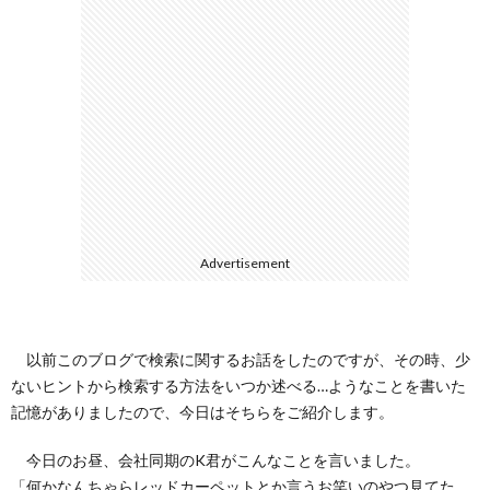
ェ
ル
旅
ッ
メ
行・
こ
ト
散
の
歩
ブ
ロ
Advertisement
グ
以前このブログで検索に関するお話をしたのですが、その時、少
に
ないヒントから検索する方法をいつか述べる…ようなことを書いた
記憶がありましたので、今日はそちらをご紹介します。
つ
今日のお昼、会社同期のK君がこんなことを言いました。
「何かなんちゃらレッドカーペットとか言うお笑いのやつ見てた
い