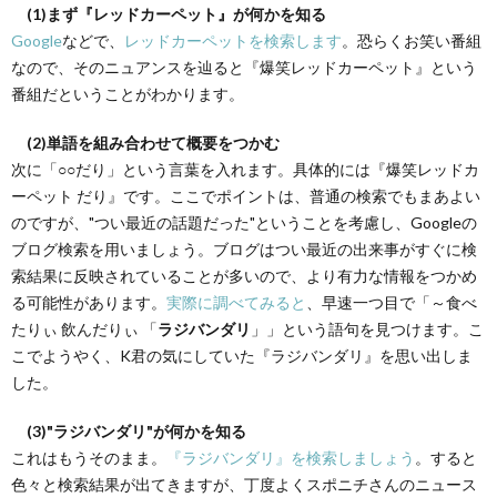
(1)まず『レッドカーペット』が何かを知る
Google
などで、
レッドカーペットを検索します
。恐らくお笑い番組
なので、そのニュアンスを辿ると『爆笑レッドカーペット』という
番組だということがわかります。
(2)単語を組み合わせて概要をつかむ
次に「○○だり」という言葉を入れます。具体的には『爆笑レッドカ
ーペット だり』です。ここでポイントは、普通の検索でもまあよい
のですが、"つい最近の話題だった"ということを考慮し、Googleの
ブログ検索を用いましょう。ブログはつい最近の出来事がすぐに検
索結果に反映されていることが多いので、より有力な情報をつかめ
る可能性があります。
実際に調べてみると
、早速一つ目で「～食べ
たりぃ 飲んだりぃ 「
ラジバンダリ
」」という語句を見つけます。こ
こでようやく、K君の気にしていた『ラジバンダリ』を思い出しま
した。
(3)"ラジバンダリ"が何かを知る
これはもうそのまま。
『ラジバンダリ』を検索しましょう
。すると
色々と検索結果が出てきますが、丁度よくスポニチさんのニュース