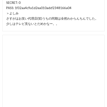
SECRET: 0
PASS: 1f32aa4c9a1d2ea010adcf2348166a04
＞よしみ
さすがはお笑い代理店(笑)うちの同期は全然わからんちんでした。
少しはテレビ見ないとだめかなー。。