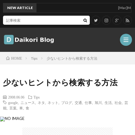
NEW ARTICLE
[Mac]Mac mini
Tips
少ないヒントから検索する方法
HOME
雑
少ないヒントから検索する方法
記
Tips
2008.06.06
Tips
google
,
ニュース
,
ネタ
,
ネット
,
ブログ
,
交通
,
仕事
,
旭川
,
生活
,
社会
,
芸
ガ
能
,
言葉
,
車
,
食
ジ
グ