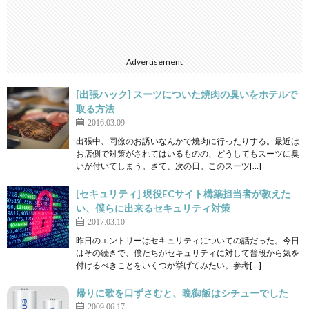
Advertisement
[出張ハック] スーツについた焼肉の臭いをホテルで
取る方法
2016.03.09
出張中、同僚のお誘いなんかで焼肉に行ったりする。最近は
お店側で対策がされてはいるものの、どうしてもスーツに臭
いが付いてしまう。さて、次の日。このスーツ[…]
[セキュリティ] 現役ECサイト構築担当者が教えた
い、僕らに出来るセキュリティ対策
2017.03.10
昨日のエントリーはセキュリティについての話だった。今日
はその続きで、僕たちがセキュリティに対して普段から気を
付けるべきことをいくつか挙げてみたい。参考[…]
帰りに歌を口ずさむと、晩御飯はシチューでした
2009.06.17