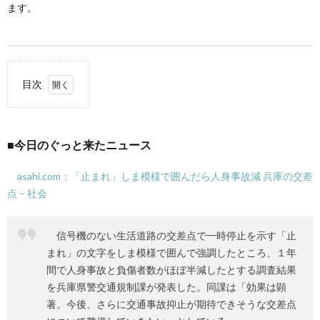
ます。
目次
1.
■今
日の
■今日のぐっと来たニュース
ぐっ
と来
たニ
asahi.com：「止まれ」しま模様で囲んだら人身事故減 兵庫の交差
ュー
点 – 社会
ス
2.
信号機のない生活道路の交差点で一時停止を示す「止
■近
況
まれ」の文字をしま模様で囲んで強調したところ、１年
間で人身事故と負傷者数がほぼ半減したとする調査結果
を兵庫県警交通規制課が発表した。同課は「効果は顕
著。今後、さらに交通事故抑止が期待できそうな交差点