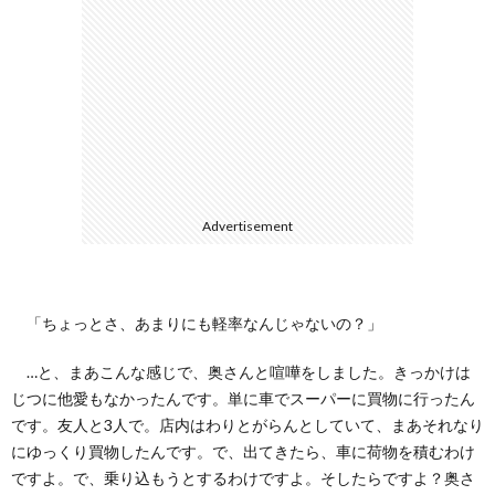
ェ
ル
旅
ッ
メ
行・
こ
ト
散
の
歩
ブ
Advertisement
ロ
グ
「ちょっとさ、あまりにも軽率なんじゃないの？」
…と、まあこんな感じで、奥さんと喧嘩をしました。きっかけは
に
じつに他愛もなかったんです。単に車でスーパーに買物に行ったん
です。友人と3人で。店内はわりとがらんとしていて、まあそれなり
つ
にゆっくり買物したんです。で、出てきたら、車に荷物を積むわけ
ですよ。で、乗り込もうとするわけですよ。そしたらですよ？奥さ
い