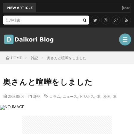
NEW ARTICLE
[Mac]Mac mi
雑記
奥さんと喧嘩をしました
HOME
雑
奥さんと喧嘩をしました
記
Tips
2008.06.06
雑記
コラム
,
ニュース
,
ビジネス
,
本
,
漫画
,
車
ガ
ジ
グ