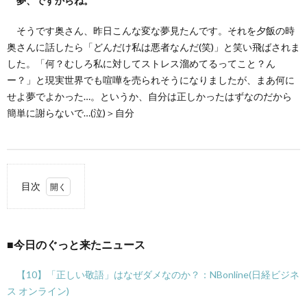
夢、ですからね。
そうです奥さん、昨日こんな変な夢見たんです。それを夕飯の時
奥さんに話したら「どんだけ私は悪者なんだ(笑)」と笑い飛ばされま
した。「何？むしろ私に対してストレス溜めてるってこと？ん
ー？」と現実世界でも喧嘩を売られそうになりましたが、まあ何に
せよ夢でよかった…。というか、自分は正しかったはずなのだから
簡単に謝らないで…(泣)＞自分
目次
1.
■今
日の
■今日のぐっと来たニュース
ぐっ
と来
たニ
【10】「正しい敬語」はなぜダメなのか？：NBonline(日経ビジネ
ュー
ス オンライン)
ス