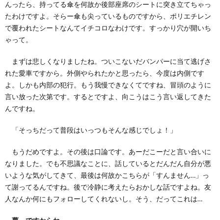
んったら、持ってる傘を何故か後部座席のシートに突き立てちゃっ
たわけですよ。そらー傘も尖っているものですから、ポリエチレン
て
で覆われたシートなんてイチコロなわけです。すっかり穴が開いち
ゃって。
まずは悲しくなりましたね。ついこないだバンパーに当て逃げさ
れた愛車ですから。外側やられたかと思ったら、今度は内側です
よ。しかも内部の犯行。もう我慢できなくてですね、冒頭のように
言い放った次第です。するとですよ、向こうはこう言い返してきた
んですね。
「そっちだって普段はいっつもそんな感じでしょ！」
もうだめですよ。その後は口論です。あーだこーだと言い合いに
なりました。でも不思議なことに、話しているとだんだん自分が悪
いような気がしてきて、最後は何故かこちらが「すんません…」っ
て謝ってるんですね。後で冷静に考えたらおかしな話ですよね。友
人なんか何にもフォローしてくれないし。そう、だってこれは…