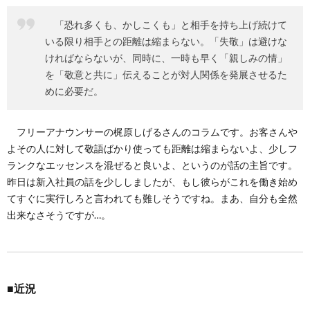
2.
「恐れ多くも、かしこくも」と相手を持ち上げ続けて
■近
況
いる限り相手との距離は縮まらない。「失敬」は避けな
ければならないが、同時に、一時も早く「親しみの情」
を「敬意と共に」伝えることが対人関係を発展させるた
めに必要だ。
フリーアナウンサーの梶原しげるさんのコラムです。お客さんや
よその人に対して敬語ばかり使っても距離は縮まらないよ、少しフ
ランクなエッセンスを混ぜると良いよ、というのが話の主旨です。
昨日は新入社員の話を少ししましたが、もし彼らがこれを働き始め
てすぐに実行しろと言われても難しそうですね。まあ、自分も全然
出来なさそうですが…。
■近況