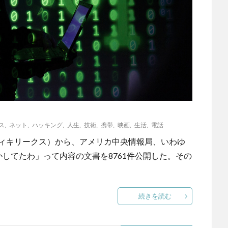
ス
,
ネット
,
ハッキング
,
人生
,
技術
,
携帯
,
映画
,
生活
,
電話
s（ウィキリークス）から、アメリカ中央情報局、いわゆ
かしてたわ」って内容の文書を8761件公開した。その
続きを読む