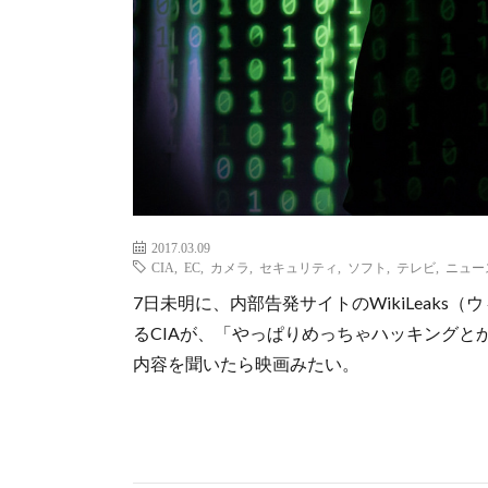
2017.03.09
CIA
,
EC
,
カメラ
,
セキュリティ
,
ソフト
,
テレビ
,
ニュー
7日未明に、内部告発サイトのWikiLeak
るCIAが、「やっぱりめっちゃハッキングと
内容を聞いたら映画みたい。