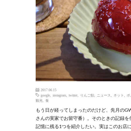
2017.06.15
google
,
instagram
,
twitter
,
りんご飴
,
ニュース
,
ネット
,
ポ
観光
,
食
もう日が経ってしまったのだけど、先月のG
さんの実家でお留守番）。そのときの記録を
記憶に残る1つを紹介したい。実はこのお店