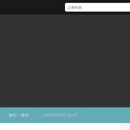
[Mac]Mac mini M1 がいい感じ
旅行・散歩
このブログについて