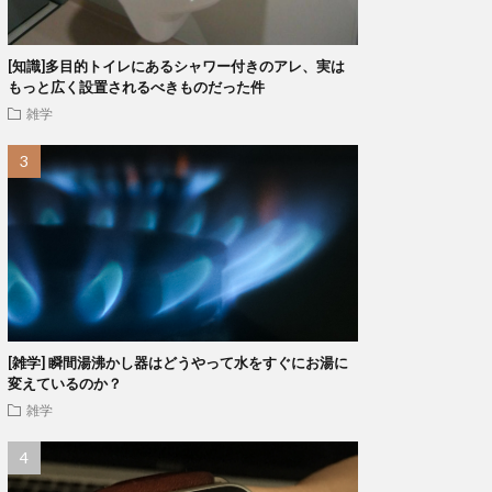
[知識]多目的トイレにあるシャワー付きのアレ、実は
もっと広く設置されるべきものだった件
雑学
[雑学] 瞬間湯沸かし器はどうやって水をすぐにお湯に
変えているのか？
雑学