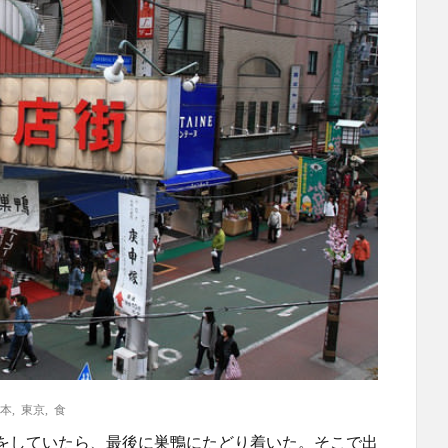
本
,
東京
,
食
をしていたら、最後に巣鴨にたどり着いた。そこで出