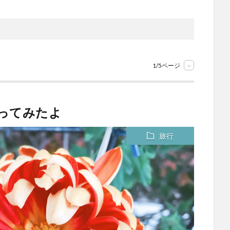
1/5ページ
>
行ってみたよ
旅行