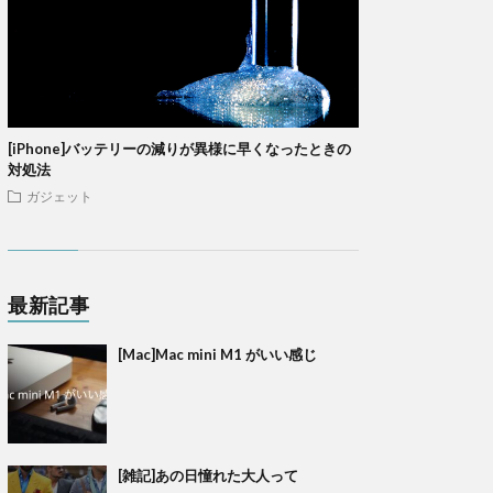
[iPhone]バッテリーの減りが異様に早くなったときの
対処法
ガジェット
最新記事
[Mac]Mac mini M1 がいい感じ
[雑記]あの日憧れた大人って