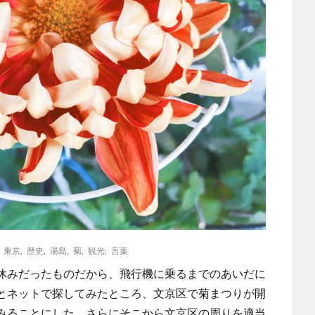
,
東京
,
歴史
,
湯島
,
菊
,
観光
,
言葉
休みだったものだから、飛行機に乗るまでのあいだに
とネットで探してみたところ、文京区で菊まつりが開
みることにした。さらにそこから文京区の周りを適当