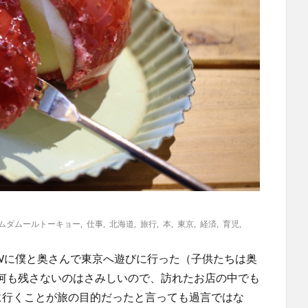
ムダムールトーキョー
,
仕事
,
北海道
,
旅行
,
本
,
東京
,
経済
,
育児
,
Wに僕と奥さんで東京へ遊びに行った（子供たちは奥
何も残さないのはさみしいので、訪れたお店の中でも
に行くことが旅の目的だったと言っても過言ではな