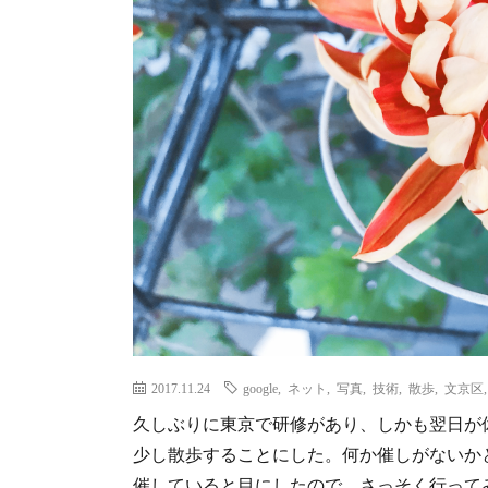
2017.11.24
google
,
ネット
,
写真
,
技術
,
散歩
,
文京区
久しぶりに東京で研修があり、しかも翌日が
少し散歩することにした。何か催しがないか
催していると目にしたので、さっそく行って