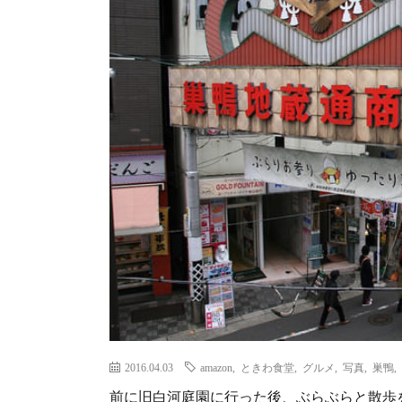
2016.04.03
amazon
,
ときわ食堂
,
グルメ
,
写真
,
巣鴨
,
前に旧白河庭園に行った後、ぶらぶらと散歩