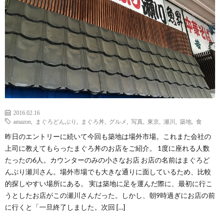
2016.02.16
amazon
,
まぐろどんぶり
,
まぐろ丼
,
グルメ
,
写真
,
東京
,
瀬川
,
築地
,
食
昨日のエントリーに続いて今回も築地は場外市場。これまた会社の
上司に教えてもらったまぐろ丼のお店をご紹介。 1度に座れる人数
たったの6人。カウンターのみの小さなお店 お店の名前はまぐろど
んぶり瀬川さん。場外市場でも大きな通りに面しているため、比較
的探しやすい場所にある。 実は築地に足を運んだ際に、最初に行こ
うとしたお店がこの瀬川さんだった。しかし、朝9時過ぎにお店の前
に行くと「一旦終了しました。次回 […]