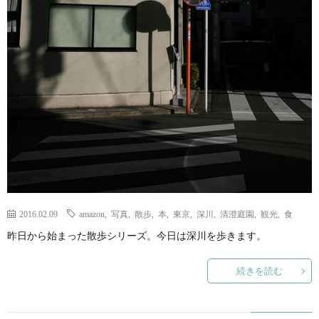
2016.02.09
amazon
,
写真
,
散歩
,
本
,
東京
,
深川
,
清澄庭園
,
観光
,
食
昨日から始まった散歩シリーズ。今日は深川を歩きます。
続きを読む