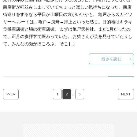
商店街が軒並みしまっていてちょっと寂しい気持ちになった。商店
街巡りをするなら平日か土曜日の方がいいかも。 亀戸からスカイツ
リーへ ルートは、亀戸→曳舟→押上といった感じ。目的地はキラキ
ラ橘商店街と鳩の街商店街。 まずは亀戸天神社。まだ1月だったの
で、正月の参拝客で賑わっていた。 お猿さんが芸を見せていたりし
て、みんなの顔がほころぶ。 そこ […]
続きを読む
PREV
1
2
…
5
NEXT