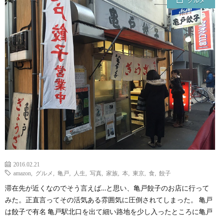
グルメ
ェ
ル
旅
ッ
メ
行・
こ
ト
散
の
歩
ブ
ロ
グ
2016.02.21
に
amazon
,
グルメ
,
亀戸
,
人生
,
写真
,
家族
,
本
,
東京
,
食
,
餃子
滞在先が近くなのでそう言えば…と思い、亀戸餃子のお店に行って
つ
みた。正直言ってその活気ある雰囲気に圧倒されてしまった。 亀戸
は餃子で有名 亀戸駅北口を出て細い路地を少し入ったところに亀戸
い