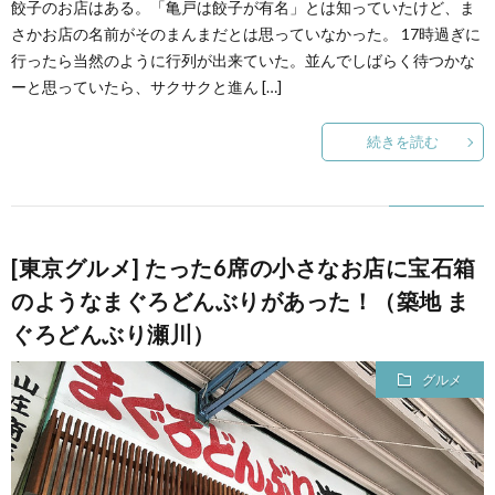
餃子のお店はある。「亀戸は餃子が有名」とは知っていたけど、ま
さかお店の名前がそのまんまだとは思っていなかった。 17時過ぎに
て
行ったら当然のように行列が出来ていた。並んでしばらく待つかな
ーと思っていたら、サクサクと進ん […]
続きを読む
[東京グルメ] たった6席の小さなお店に宝石箱
のようなまぐろどんぶりがあった！（築地 ま
ぐろどんぶり瀬川）
グルメ