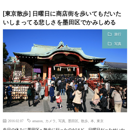
[東京散歩] 日曜日に商店街を歩いてもだいた
いしまってる悲しさを墨田区でかみしめる
旅行
写真
2016.02.07
amazon
,
カメラ
,
写真
,
墨田区
,
散歩
,
本
,
東京
先日の休みに墨田区へ散歩に行ったのだけど、日曜日だったせいか