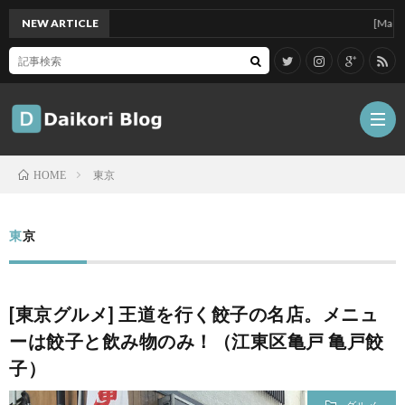
NEW ARTICLE
[Mac]Mac mi
東京
HOME
雑
東京
記
Tips
[東京グルメ] 王道を行く餃子の名店。メニュ
ガ
ーは餃子と飲み物のみ！（江東区亀戸 亀戸餃
子）
ジ
グ