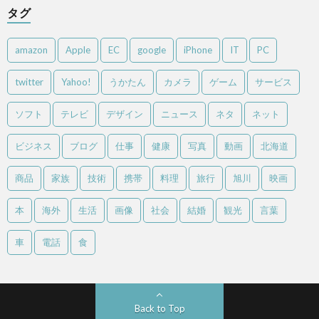
タグ
amazon
Apple
EC
google
iPhone
IT
PC
twitter
Yahoo!
うかたん
カメラ
ゲーム
サービス
ソフト
テレビ
デザイン
ニュース
ネタ
ネット
ビジネス
ブログ
仕事
健康
写真
動画
北海道
商品
家族
技術
携帯
料理
旅行
旭川
映画
本
海外
生活
画像
社会
結婚
観光
言葉
車
電話
食
Back to Top