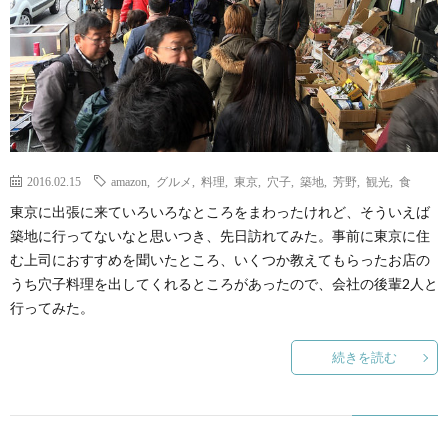
2016.02.15
amazon
,
グルメ
,
料理
,
東京
,
穴子
,
築地
,
芳野
,
観光
,
食
東京に出張に来ていろいろなところをまわったけれど、そういえば
築地に行ってないなと思いつき、先日訪れてみた。事前に東京に住
む上司におすすめを聞いたところ、いくつか教えてもらったお店の
うち穴子料理を出してくれるところがあったので、会社の後輩2人と
行ってみた。
続きを読む