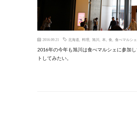
2016.09.21
北海道
,
料理
,
旭川
,
本
,
食
,
食べマルシェ
2016年の今年も旭川は食べマルシェに参加
トしてみたい。