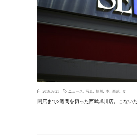
2016.09.21
ニュース
,
写真
,
旭川
,
本
,
西武
,
食
閉店まで2週間を切った西武旭川店。こない