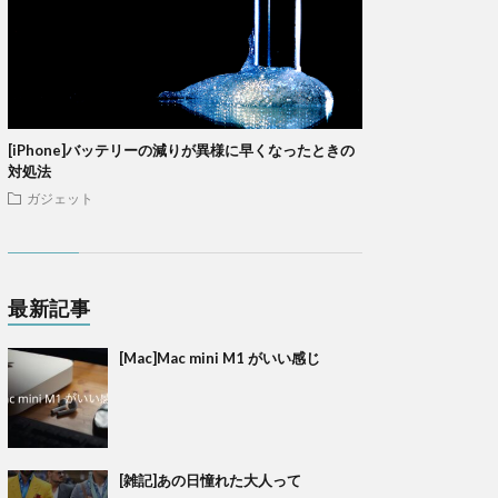
[iPhone]バッテリーの減りが異様に早くなったときの
対処法
ガジェット
最新記事
[Mac]Mac mini M1 がいい感じ
[雑記]あの日憧れた大人って