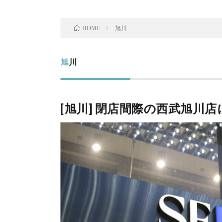
旭川
HOME
旭川
[旭川] 閉店間際の西武旭川