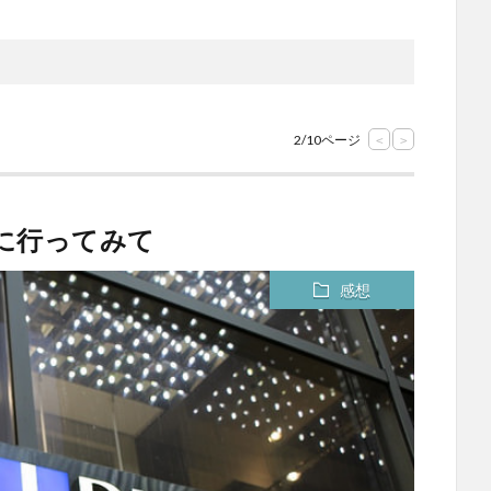
2/10ページ
<
>
店に行ってみて
感想