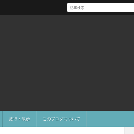
[Mac]Mac mini M1 がいい感じ
旅行・散歩
このブログについて