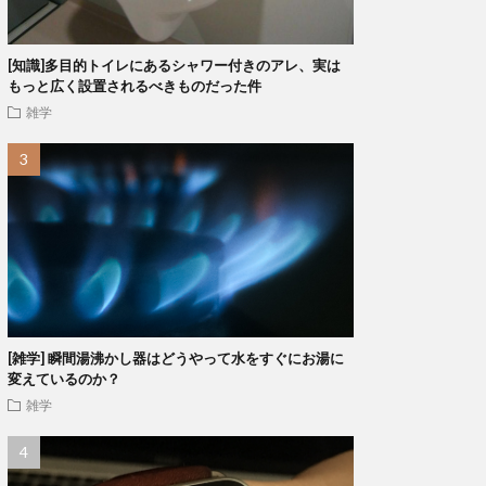
[知識]多目的トイレにあるシャワー付きのアレ、実は
もっと広く設置されるべきものだった件
雑学
[雑学] 瞬間湯沸かし器はどうやって水をすぐにお湯に
変えているのか？
雑学