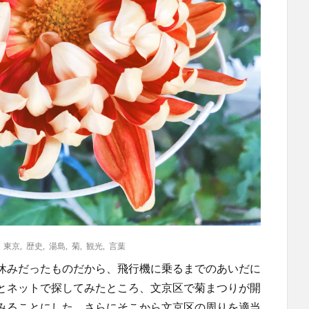
,
東京
,
歴史
,
湯島
,
菊
,
観光
,
言葉
休みだったものだから、飛行機に乗るまでのあいだに
とネットで探してみたところ、文京区で菊まつりが開
みることにした。さらにそこから文京区の周りを適当