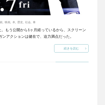
術
,
映画
,
本
,
歴史
,
社会
,
車
た。もう公開から1ヶ月経っているから、スクリーン
ガンアクションは健在で、迫力満点だった。
続きを読む