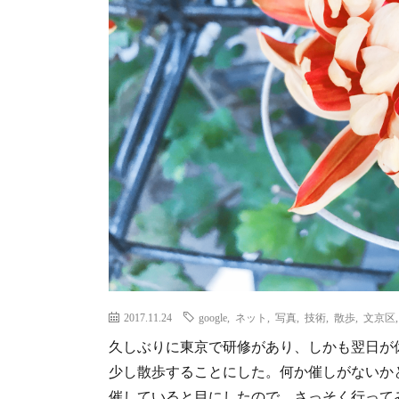
2017.11.24
google
,
ネット
,
写真
,
技術
,
散歩
,
文京区
久しぶりに東京で研修があり、しかも翌日が
少し散歩することにした。何か催しがないか
催していると目にしたので、さっそく行って