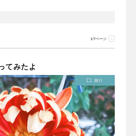
1/7ページ
>
行ってみたよ
旅行