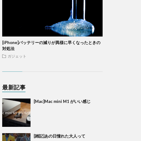
[iPhone]バッテリーの減りが異様に早くなったときの
対処法
ガジェット
最新記事
[Mac]Mac mini M1 がいい感じ
[雑記]あの日憧れた大人って