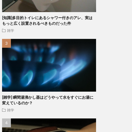
[知識]多目的トイレにあるシャワー付きのアレ、実は
もっと広く設置されるべきものだった件
雑学
[雑学] 瞬間湯沸かし器はどうやって水をすぐにお湯に
変えているのか？
雑学